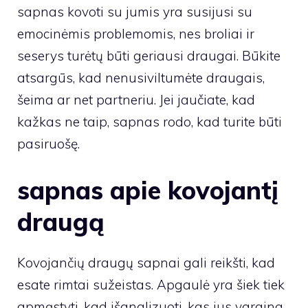
sapnas kovoti su jumis yra susijusi su
emocinėmis problemomis, nes broliai ir
seserys turėtų būti geriausi draugai. Būkite
atsargūs, kad nenusiviltumėte draugais,
šeima ar net partneriu. Jei jaučiate, kad
kažkas ne taip, sapnas rodo, kad turite būti
pasiruošę.
sapnas apie kovojantį
draugą
Kovojančių draugų sapnai gali reikšti, kad
esate rimtai sužeistas. Apgaulė yra šiek tiek
apmąstyti, kad išanalizuoti, kas jus vargina.