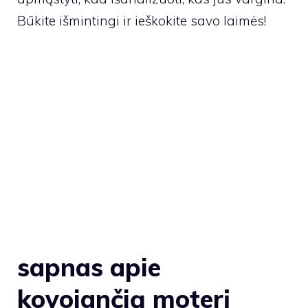
Būkite išmintingi ir ieškokite savo laimės!
sapnas apie
kovojančią moterį