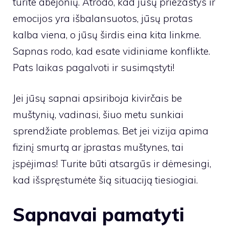
turite abejonių. Atrodo, kad jūsų priežastys ir
emocijos yra išbalansuotos, jūsų protas
kalba viena, o jūsų širdis eina kita linkme.
Sapnas rodo, kad esate vidiniame konflikte.
Pats laikas pagalvoti ir susimąstyti!
Jei jūsų sapnai apsiriboja kivirčais be
muštynių, vadinasi, šiuo metu sunkiai
sprendžiate problemas. Bet jei vizija apima
fizinį smurtą ar įprastas muštynes, tai
įspėjimas! Turite būti atsargūs ir dėmesingi,
kad išspręstumėte šią situaciją tiesiogiai.
Sapnavai pamatyti