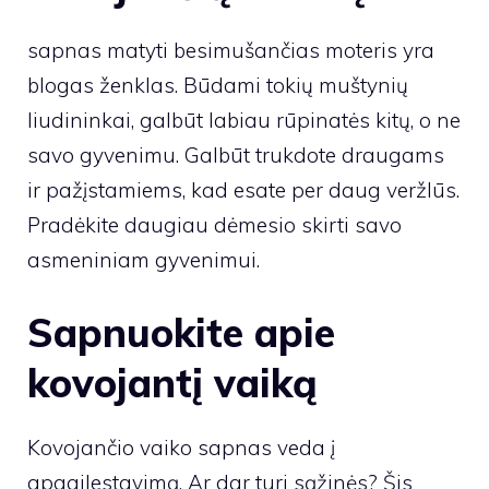
sapnas matyti besimušančias moteris yra
blogas ženklas. Būdami tokių muštynių
liudininkai, galbūt labiau rūpinatės kitų, o ne
savo gyvenimu. Galbūt trukdote draugams
ir pažįstamiems, kad esate per daug veržlūs.
Pradėkite daugiau dėmesio skirti savo
asmeniniam gyvenimui.
Sapnuokite apie
kovojantį vaiką
Kovojančio vaiko sapnas veda į
apgailestavimą. Ar dar turi sąžinės? Šis