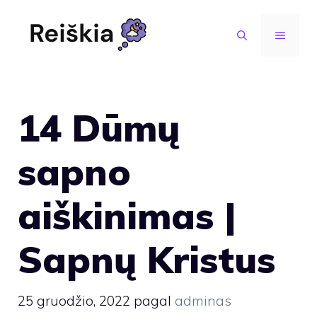
Pereiti
prie
MENIU
turinio
14 Dūmų
sapno
aiškinimas |
Sapnų Kristus
25 gruodžio, 2022
pagal
adminas