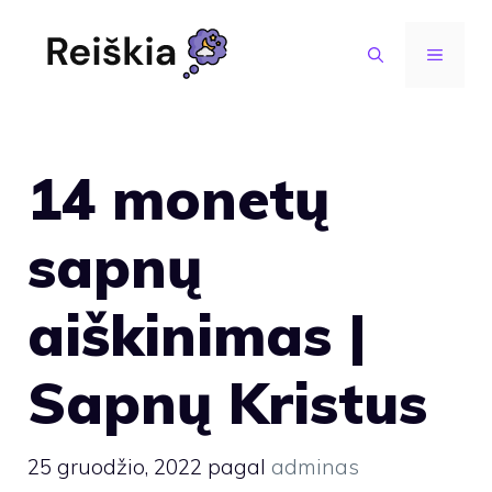
Pereiti
prie
MENIU
turinio
14 monetų
sapnų
aiškinimas |
Sapnų Kristus
25 gruodžio, 2022
pagal
adminas