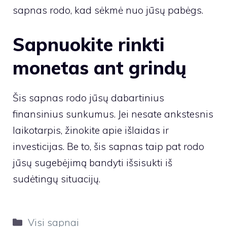
sapnas rodo, kad sėkmė nuo jūsų pabėgs.
Sapnuokite rinkti
monetas ant grindų
Šis sapnas rodo jūsų dabartinius
finansinius sunkumus. Jei nesate ankstesnis
laikotarpis, žinokite apie išlaidas ir
investicijas. Be to, šis sapnas taip pat rodo
jūsų sugebėjimą bandyti išsisukti iš
sudėtingų situacijų.
Kategorijos
Visi sapnai