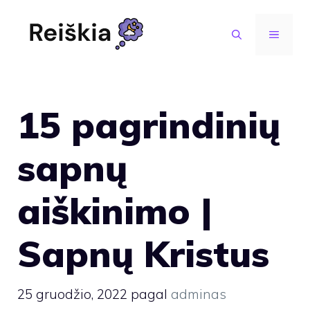
Pereiti
prie
MENIU
turinio
15 pagrindinių
sapnų
aiškinimo |
Sapnų Kristus
25 gruodžio, 2022
pagal
adminas