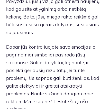
Pavyzdžiui, jūsų vizija gali atnešti naujienų,
kad gausite atlyginimą arba netikėtą
kelionę. Be to, jūsų miego rakto reikšmė gali
būti susijusi su gerais dalykais, susijusiais
su jausmais.
Dabar jūs kontroliuojate savo emocijas, o
pagrindiniai simboliai pasirodo jūsų
sapnuose. Galite daryti tai, ką norite, ir
pasiekti geriausių rezultatų. Jei turite
problemų, šis sapnas gali būti ženklas, kad
galite efektyviai ir greitai atsikratyti
problemos. Norite sužinoti daugiau apie
rakto reikšmę sapne? Tęskite šio įrašo