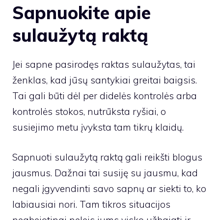
Sapnuokite apie
sulaužytą raktą
Jei sapne pasirodęs raktas sulaužytas, tai
ženklas, kad jūsų santykiai greitai baigsis.
Tai gali būti dėl per didelės kontrolės arba
kontrolės stokos, nutrūksta ryšiai, o
susiejimo metu įvyksta tam tikrų klaidų.
Sapnuoti sulaužytą raktą gali reikšti blogus
jausmus. Dažnai tai susiję su jausmu, kad
negali įgyvendinti savo sapnų ar siekti to, ko
labiausiai nori. Tam tikros situacijos
neabejotinai neleis jums visko užbaigti ir