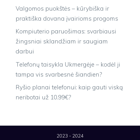
Valgomos puokštės – kūrybiška ir
praktiška dovana įvairioms progoms
Kompiuterio paruošimas: svarbiausi
žingsniai sklandžiam ir saugiam
darbui
Telefonų taisykla Ukmergėje – kodėl ji
tampa vis svarbesnė šiandien?
Ryšio planai telefonui: kaip gauti viską
neribotai už 10.99€?
2023 - 2024