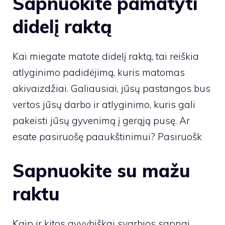
Sapnuokite pamatyti
didelį raktą
Kai miegate matote didelį raktą, tai reiškia
atlyginimo padidėjimą, kuris matomas
akivaizdžiai. Galiausiai, jūsų pastangos bus
vertos jūsų darbo ir atlyginimo, kuris gali
pakeisti jūsų gyvenimą į gerąją pusę. Ar
esate pasiruošę paaukštinimui? Pasiruošk
Sapnuokite su mažu
raktu
Kaip ir kitos gyvybiškai svarbios sapnai,