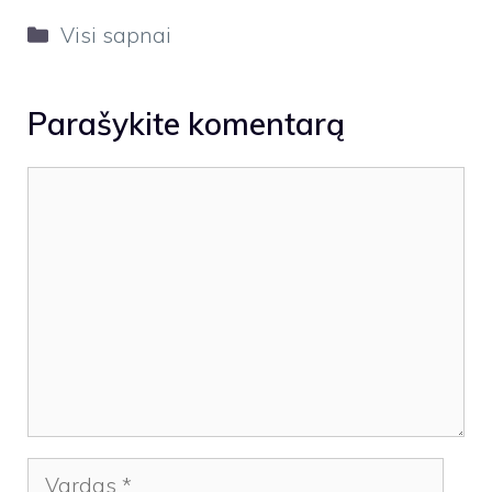
Kategorijos
Visi sapnai
Parašykite komentarą
Komentaras
Vardas