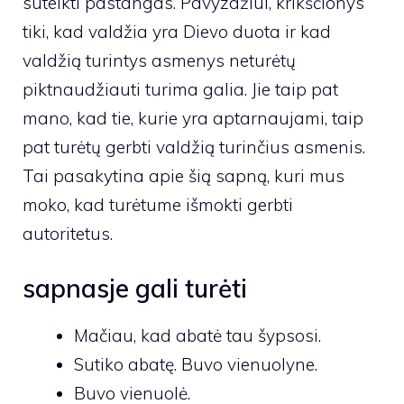
sutelkti pastangas. Pavyzdžiui, krikščionys
tiki, kad valdžia yra Dievo duota ir kad
valdžią turintys asmenys neturėtų
piktnaudžiauti turima galia. Jie taip pat
mano, kad tie, kurie yra aptarnaujami, taip
pat turėtų gerbti valdžią turinčius asmenis.
Tai pasakytina apie šią sapną, kuri mus
moko, kad turėtume išmokti gerbti
autoritetus.
sapnasje gali turėti
Mačiau, kad abatė tau šypsosi.
Sutiko abatę. Buvo vienuolyne.
Buvo vienuolė.