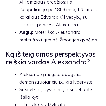
XIII amžiaus pradžios; jis
išpopuliarėjo po 1863 metų būsimojo
karaliaus Edvardo VII vedybų su
Danijos princese Alexandra.
Anglų:
Moteriška Aleksandro
moteriškoji giminė. Žmonijos gynėjas.
Ką iš teigiamos perspektyvos
reiškia vardas Aleksandra?
Aleksandrą mėgsta daugelis,
demonstruojančių puikią lyderystę
Susitelkęs į gyvenimą ir sugebantis
išsilaikyti
Tikras karys! Myli kitus.