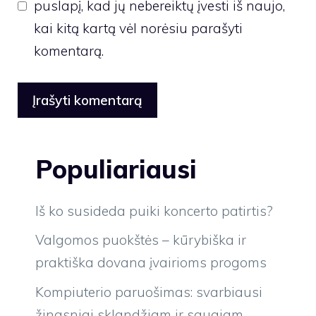
puslapį, kad jų nebereiktų įvesti iš naujo,
kai kitą kartą vėl norėsiu parašyti
komentarą.
Populiariausi
Iš ko susideda puiki koncerto patirtis?
Valgomos puokštės – kūrybiška ir
praktiška dovana įvairioms progoms
Kompiuterio paruošimas: svarbiausi
žingsniai sklandžiam ir saugiam