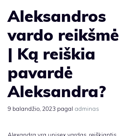
Aleksandros
vardo reikšmė
| Ką reiškia
pavardė
Aleksandra?
9 balandžio, 2023
pagal
adminas
Alexandra yra unisex vardas, reiškiantis