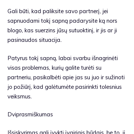
Gali būti, kad paliksite savo partnerį, jei
sapnuodami tokį sapną padarysite ką nors
blogo, kas suerzins jūsų sutuoktinį, ir jis ar ji
pasinaudos situacija.
Patyrus tokį sapną, labai svarbu išnagrinėti
visas problemas, kurių galite turėti su
partneriu, pasikalbėti apie jas su juo ir sužinoti
jo požiūrį, kad galėtumėte pasirinkti tolesnius
veiksmus.
Dviprasmiškumas
Išsiskyrimas gali įvykti įvairiais būdais, be to, jį