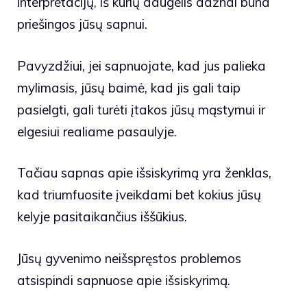
interpretacijų, iš kurių daugelis dažnai būna
priešingos jūsų sapnui.
Pavyzdžiui, jei sapnuojate, kad jus palieka
mylimasis, jūsų baimė, kad jis gali taip
pasielgti, gali turėti įtakos jūsų mąstymui ir
elgesiui realiame pasaulyje.
Tačiau sapnas apie išsiskyrimą yra ženklas,
kad triumfuosite įveikdami bet kokius jūsų
kelyje pasitaikančius iššūkius.
Jūsų gyvenimo neišspręstos problemos
atsispindi sapnuose apie išsiskyrimą.