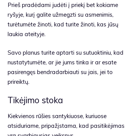
Prieš pradėdami judėti į priekį bet kokiame
ryšyje, kurį galite užmegzti su asmenimis,
turėtumėte žinoti, kad turite žinoti, kas jūsų
laukia ateityje.
Savo planus turite aptarti su sutuoktiniu, kad
nustatytumėte, ar jie jums tinka ir ar esate
pasirengęs bendradarbiauti su jais, jei to
prireiktų.
Tikėjimo stoka
Kiekvienos rūšies santykiuose, kuriuose
atsiduriame, pripažįstama, kad pasitikėjimas
yra svarbiausias veiksnys.