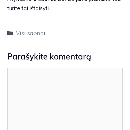
turite tai ištaisyti.
Kategorijos
Visi sapnai
Parašykite komentarą
Komentaras