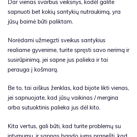
Dar vienas svarbus veiksnys, kodėl galite
sapnuoti bet kokių santykių nutraukimą, yra
jūsų baimė būti paliktam.
Norėdami užmegzti sveikus santykius
realiame gyvenime, turite spręsti savo nerimą ir
susirūpinimą, jei sapne jus palieka ir tai
perauga į košmarą.
Be to, tai aiškus ženklas, kad bijote likti vienas,
jei sapnuojate, kad jūsų vaikinas / mergina
arba sutuoktinis palieka jus dėl kito.
Kita vertus, gali būti, kad turite problemų su
intymumu, ir sapnas bando jums pranešti, kad