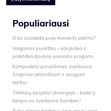
Populiariausi
Iš ko susideda puiki koncerto patirtis?
Valgomos puokštės – kūrybiška ir
praktiška dovana įvairioms progoms
Kompiuterio paruošimas: svarbiausi
žingsniai sklandžiam ir saugiam
darbui
Telefonų taisykla Ukmergėje – kodėl ji
tampa vis svarbesnė šiandien?
Ryšio planai telefonui: kaip gauti viską