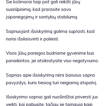
Šie košmarai taip pat gali reikšti jūsų
susirūpinimą, kad prarasite savo
įsipareigojimų ir santykių stabilumą.
Sapnuojant išsiskyrimą galima suprasti, kad
norisi išsilaisvinti ir paleisti.
Visos Jūsų pareigos budriame gyvenime bus
panaikintos, jei atsikratysite viso negatyvumo.
Sapnas apie išsiskyrimą nėra baisaus sapno
pavyzdys, kuris tiesiog turi neigiamą atspalvį.
Išsiskyrimo sapnai gali nuoširdžiai priversti jus
verkti, kai pabusite, tačiau jie tarnauja kaip