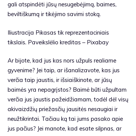
gali atspindėti jūsų nesugebėjimą, baimes,
beviltiškumą ir tikėjimo savimi stoką.
Iliustracija Pikasas tik reprezentaciniais
tikslais. Paveikslėlio kreditas – Pixabay
Ar bijote, kad jus kas nors užpuls realiame
gyvenime? Jei taip, ar išanalizavote, kas jus
verčia taip jaustis, ir išsiaiškinote, ar jūsų
baimės yra nepagrįstos? Baimė būti užpultam
verčia jus jaustis pažeidžiamam, todėl dėl visų
akivaizdžių priežasčių jausitės nesaugiai ir
neužtikrintai. Tačiau ką tai jums pasako apie
jus pačius? Jei manote, kad esate silpnas, ar