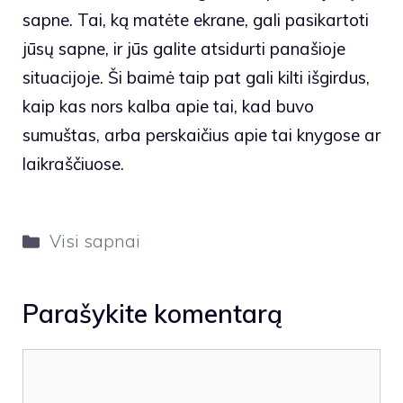
sapne. Tai, ką matėte ekrane, gali pasikartoti
jūsų sapne, ir jūs galite atsidurti panašioje
situacijoje. Ši baimė taip pat gali kilti išgirdus,
kaip kas nors kalba apie tai, kad buvo
sumuštas, arba perskaičius apie tai knygose ar
laikraščiuose.
Kategorijos
Visi sapnai
Parašykite komentarą
Komentaras