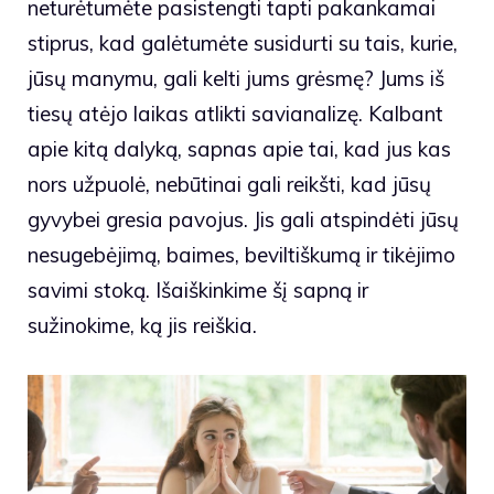
neturėtumėte pasistengti tapti pakankamai
stiprus, kad galėtumėte susidurti su tais, kurie,
jūsų manymu, gali kelti jums grėsmę? Jums iš
tiesų atėjo laikas atlikti savianalizę. Kalbant
apie kitą dalyką, sapnas apie tai, kad jus kas
nors užpuolė, nebūtinai gali reikšti, kad jūsų
gyvybei gresia pavojus. Jis gali atspindėti jūsų
nesugebėjimą, baimes, beviltiškumą ir tikėjimo
savimi stoką. Išaiškinkime šį sapną ir
sužinokime, ką jis reiškia.