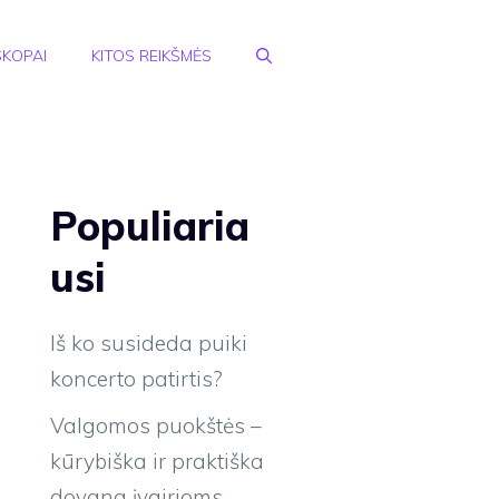
KOPAI
KITOS REIKŠMĖS
Populiaria
usi
Iš ko susideda puiki
koncerto patirtis?
Valgomos puokštės –
kūrybiška ir praktiška
dovana įvairioms