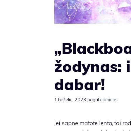
„Blackbo
žodynas: 
dabar!
1 birželio, 2023
pagal
adminas
Jei sapne matote lentą, tai ro