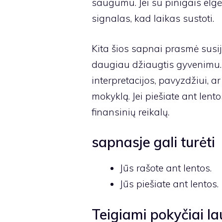
saugumu. Jei su pinigais elgė
signalas, kad laikas sustoti.
Kita šios sapnai prasmė susij
daugiau džiaugtis gyvenimu. Y
interpretacijos, pavyzdžiui, a
mokyklą. Jei piešiate ant lent
finansinių reikalų.
sapnasje gali turėti
Jūs rašote ant lentos.
Jūs piešiate ant lentos.
Teigiami pokyčiai lau