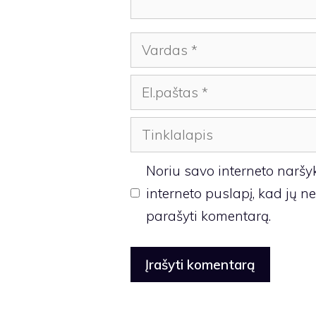
Vardas
El.paštas
Tinklalapis
Noriu savo interneto naršykl
interneto puslapį, kad jų neb
parašyti komentarą.