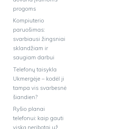
progoms
Kompiuterio
paruošimas:
svarbiausi žingsniai
sklandžiam ir
saugiam darbui
Telefonų taisykla
Ukmergėje – kodėl ji
tampa vis svarbesnė
šiandien?
Ryšio planai
telefonui: kaip gauti
viską neribotai už