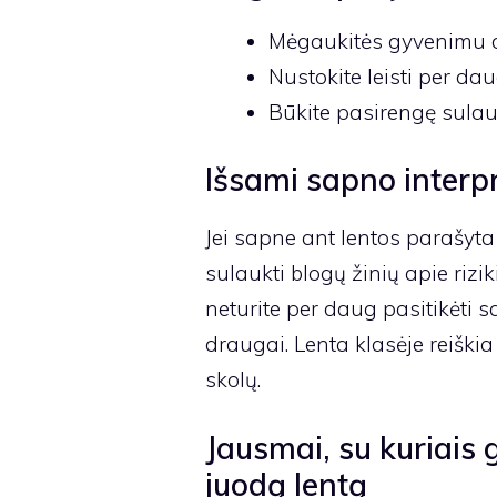
Mėgaukitės gyvenimu 
Nustokite leisti per dau
Būkite pasirengę sulau
Išsami sapno interpr
Jei sapne ant lentos parašyta 
sulaukti blogų žinių apie rizik
neturite per daug pasitikėti s
draugai. Lenta klasėje reiški
skolų.
Jausmai, su kuriais 
juodą lentą