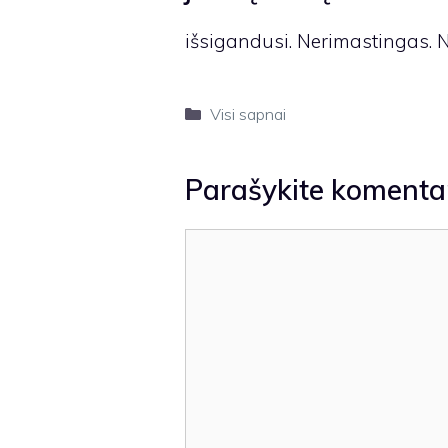
išsigandusi. Nerimastingas. N
Kategorijos
Visi sapnai
Parašykite komenta
Komentaras