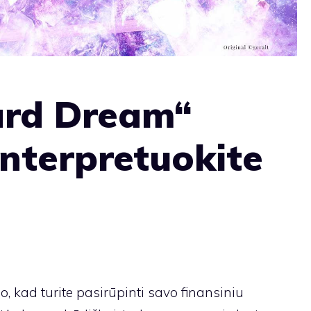
ard Dream“
interpretuokite
do, kad turite pasirūpinti savo finansiniu