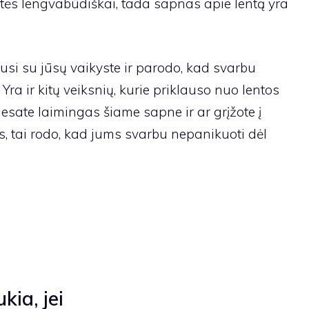
tės lengvabūdiškai, tada sapnas apie lentą yra
usi su jūsų vaikyste ir parodo, kad svarbu
ra ir kitų veiksnių, kurie priklauso nuo lentos
r esate laimingas šiame sapne ir ar grįžote į
os, tai rodo, kad jums svarbu nepanikuoti dėl
kia, jei