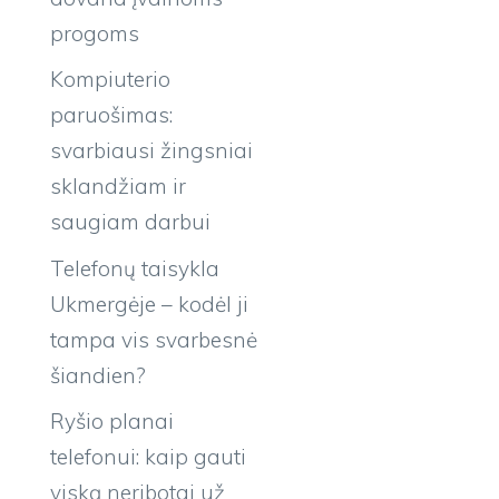
progoms
Kompiuterio
paruošimas:
svarbiausi žingsniai
sklandžiam ir
saugiam darbui
Telefonų taisykla
Ukmergėje – kodėl ji
tampa vis svarbesnė
šiandien?
Ryšio planai
telefonui: kaip gauti
viską neribotai už