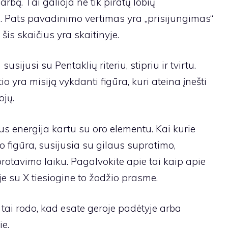
bą. Tai galioja ne tik piratų lobių
o. Pats pavadinimo vertimas yra „prisijungimas“
i šis skaičius yra skaitinyje.
sijusi su Pentaklių riteriu, stipriu ir tvirtu.
io yra misiją vykdanti figūra, kuri ateina įnešti
ojų.
s energija kartu su oro elementu. Kai kurie
o figūra, susijusia su gilaus supratimo,
avimo laiku. Pagalvokite apie tai kaip apie
e su X tiesiogine to žodžio prasme.
, tai rodo, kad esate geroje padėtyje arba
e.