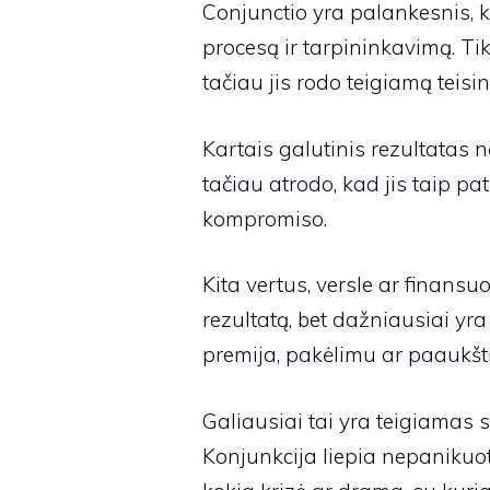
Conjunctio yra palankesnis, k
procesą ir tarpininkavimą. Tik
tačiau jis rodo teigiamą teis
Kartais galutinis rezultatas n
tačiau atrodo, kad jis taip pat 
kompromiso.
Kita vertus, versle ar finansu
rezultatą, bet dažniausiai yr
premija, pakėlimu ar paaukšt
Galiausiai tai yra teigiamas sk
Konjunkcija liepia nepanikuoti