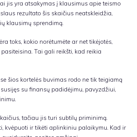
ai jis yra atsakymas į klausimus apie teismo
slaus rezultato šis skaičius neatskleidžia,
inių klausimų sprendimą.
ėra toks, kokio norėtumėte ar net tikėjotės,
pasiteisina. Tai gali reikšti, kad reikia
ose šios kortelės buvimas rodo ne tik teigiamą
a susijęs su finansų padidėjimu, pavyzdžiui,
inimu.
aičius, tačiau jis turi subtilų priminimą.
, kvėpuoti ir tikėti aplinkiniu palaikymu. Kad ir