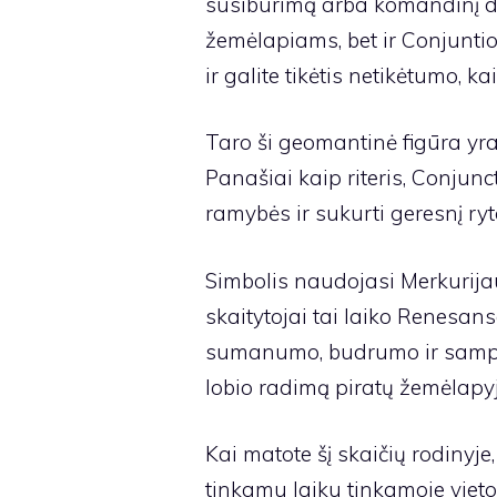
susibūrimą arba komandinį dar
žemėlapiams, bet ir Conjunti
ir galite tikėtis netikėtumo, ka
Taro ši geomantinė figūra yra su
Panašiai kaip riteris, Conjunct
ramybės ir sukurti geresnį ryt
Simbolis naudojasi Merkurijau
skaitytojai tai laiko Renesans
sumanumo, budrumo ir samprot
lobio radimą piratų žemėlapyj
Kai matote šį skaičių rodinyje
tinkamu laiku tinkamoje vietoj