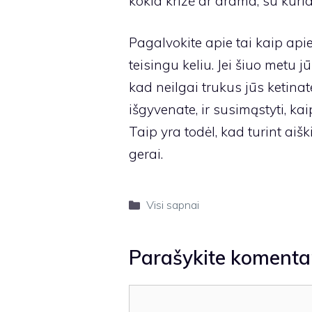
kokia krizė ar drama, su kuria
Pagalvokite apie tai kaip apie
teisingu keliu. Jei šiuo metu 
kad neilgai trukus jūs ketinate
išgyvenate, ir susimąstyti, ka
Taip yra todėl, kad turint aišk
gerai.
Kategorijos
Visi sapnai
Parašykite komenta
Komentaras