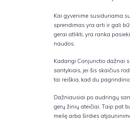
Kai gyvenime susiduriama su 
sprendimas yra arti ir gali bū
gerai atlikti, yra ranka pasie
naudos.
Kadangi Conjunctio dažnai s
santykiais, jei šis skaičius 
tai reiškia, kad du pagrindinia
Dažniausiai po audringų sant
gerų žinių ateičiai. Taip pat 
meilę arba širdies atjauninim