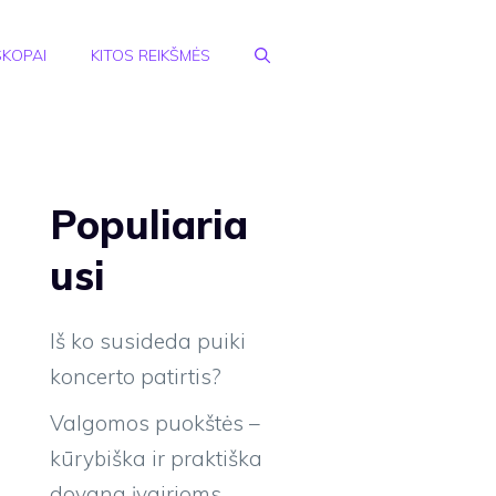
KOPAI
KITOS REIKŠMĖS
Populiaria
usi
Iš ko susideda puiki
koncerto patirtis?
Valgomos puokštės –
kūrybiška ir praktiška
dovana įvairioms