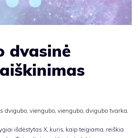
o dvasinė
 aiškinimas
 dvigubo, viengubo, viengubo, dvigubo tvarka.
giai išdėstytas X, kuris, kaip teigiama, reiškia