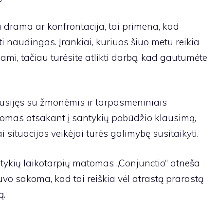
drama ar konfrontacija, tai primena, kad
ti naudingas. Įrankiai, kuriuos šiuo metu reikia
kiami, tačiau turėsite atlikti darbą, kad gautumėte
usijęs su žmonėmis ir tarpasmeniniais
rodomas atsakant į santykių pobūdžio klausimą,
i situacijos veikėjai turės galimybę susitaikyti.
ykių laikotarpių matomas „Conjunctio“ atneša
buvo sakoma, kad tai reiškia vėl atrastą prarastą
ą.