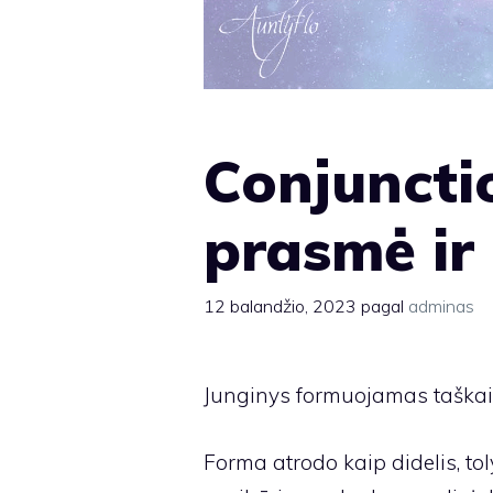
Conjuncti
prasmė ir
12 balandžio, 2023
pagal
adminas
Junginys formuojamas taškais
Forma atrodo kaip didelis, toly