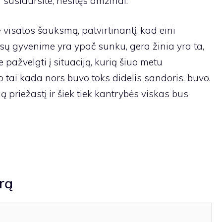
 susidursite, nesitęs amžinai.
 visatos šauksmą, patvirtinantį, kad eini
jūsų gyvenime yra ypač sunku, gera žinia yra ta,
 pažvelgti į situaciją, kurią šiuo metu
ip tai kada nors buvo toks didelis sandoris. buvo.
ią priežastį ir šiek tiek kantrybės viskas bus
rą