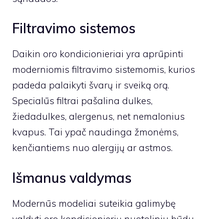
Filtravimo sistemos
Daikin oro kondicionieriai yra aprūpinti
moderniomis filtravimo sistemomis, kurios
padeda palaikyti švarų ir sveiką orą.
Specialūs filtrai pašalina dulkes,
žiedadulkes, alergenus, net nemalonius
kvapus. Tai ypač naudinga žmonėms,
kenčiantiems nuo alergijų ar astmos.
Išmanus valdymas
Modernūs modeliai suteikia galimybę
valdyti oro kondicionierių nuotoliniu būdu