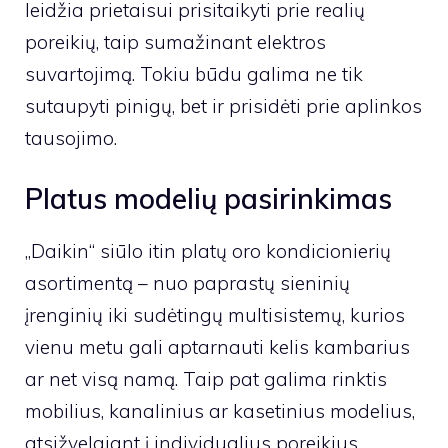
leidžia prietaisui prisitaikyti prie realių
poreikių, taip sumažinant elektros
suvartojimą. Tokiu būdu galima ne tik
sutaupyti pinigų, bet ir prisidėti prie aplinkos
tausojimo.
Platus modelių pasirinkimas
„Daikin“ siūlo itin platų oro kondicionierių
asortimentą – nuo paprastų sieninių
įrenginių iki sudėtingų multisistemų, kurios
vienu metu gali aptarnauti kelis kambarius
ar net visą namą. Taip pat galima rinktis
mobilius, kanalinius ar kasetinius modelius,
atsižvelgiant į individualius poreikius.