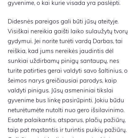
gyvenime, o kai kurie visada yra paslėpti.
Didesnės pareigos gali būti jūsų ateityje.
Visiškai nereikia gaišti laiko sulaužytų tvorų
gydymui. Jei norite turėti vardą Darbas, tai
reiškia, kad jums nereikės jaudintis dėl
sunkiai uždirbamų pinigų santaupų, nes
turite patirties gerai valdyti savo šaltinius, o
šeimos narys greičiausiai parodys, kaip
valdyti pinigus. Jūsų asmeniniai tikslai
gyvenime bus linkę pasirūpinti. Jokiu būdu
neturėtumėte nutolti nuo gero išsilavinimo.
Esate palaikantis, atsparus, plačių pažiūrų,
taip pat mąstantis ir turintis puikių pažiūrų.