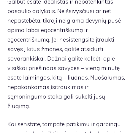
Galbūt esate idealistas ir nepatenkintas
pasaulio dalykais. Neišsivysčiusi ar net
nepastebėta, tikroji neigiama devynių pusė
apima labai egocentriškumą ir
egocentriškumą. Jei nesistengsite įtraukti
savęs į kitus žmones, galite atsidurti
savarankiškai. Dažnai galite kalbėti apie
visiškai priešingas savybes – vieną minutę
esate laimingas, kitą – liūdnas. Nuošalumas,
nepakankamas įsitraukimas ir
sąmoningumo stoka gali sukelti jūsų
žlugimą.
Kai senstate, tampate patikimu ir garbingu