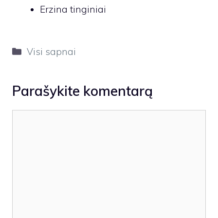
Erzina tinginiai
Kategorijos
Visi sapnai
Parašykite komentarą
Komentaras