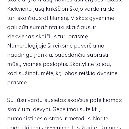
Kiekviena jūsų krikščioniškojo vardo raidė
turi skaičiaus atitikmenį. Viskas gyvenime
gali būti sumažinta iki skaičiaus, ir
kiekvienas skaičius turi prasmę.
Numerologijoje ši reikšmė paverčiama
naudingu įrankiu, padedančiu suprasti
mūsų vidines paslaptis. Skaitykite toliau,
kad sužinotumėte, ką Jobas reiškia dvasine
prasme.
Su jūsų vardu susietas skaičius pateikiamas
skaičiumi devyni. Gebėjimai sutelkti į
humanistines aistras ir metodus. Norite
padėti kitiems gyvenime. Jūs žiūrite į žmones