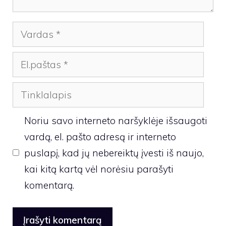
Vardas
El.paštas
Tinklalapis
Noriu savo interneto naršyklėje išsaugoti
vardą, el. pašto adresą ir interneto
puslapį, kad jų nebereiktų įvesti iš naujo,
kai kitą kartą vėl norėsiu parašyti
komentarą.