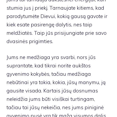
stumia jus į priekį. Tarnaujate kitiems, kad
parodytumėte Dievui, kokią gausą gavote ir
kiek esate pasirengę dalytis, nes taip
meldžiatės. Taip jūs prisijungiate prie savo
dvasinės prigimties.
Jums ne medžiaga yra svarbi, nors jūs
suprantate, kad tikrai norite aukštos
gyvenimo kokybės, tačiau medžiaga
nebūtinai yra tokia, kokia, jūsų manymu, ją
gausite visada. Kartais jūsų dosnumas
neleidžia jums būti visiškai turtingam,
tačiau tai jūsų nekeičia, nes jums piniginė
gyvenimo pusė yra tik maža visumos dalis,