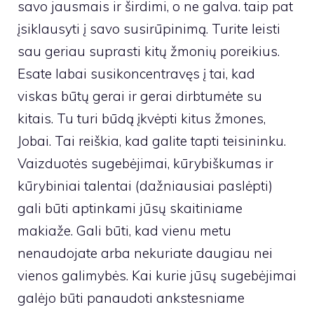
savo jausmais ir širdimi, o ne galva. taip pat
įsiklausyti į savo susirūpinimą. Turite leisti
sau geriau suprasti kitų žmonių poreikius.
Esate labai susikoncentravęs į tai, kad
viskas būtų gerai ir gerai dirbtumėte su
kitais. Tu turi būdą įkvėpti kitus žmones,
Jobai. Tai reiškia, kad galite tapti teisininku.
Vaizduotės sugebėjimai, kūrybiškumas ir
kūrybiniai talentai (dažniausiai paslėpti)
gali būti aptinkami jūsų skaitiniame
makiaže. Gali būti, kad vienu metu
nenaudojate arba nekuriate daugiau nei
vienos galimybės. Kai kurie jūsų sugebėjimai
galėjo būti panaudoti ankstesniame