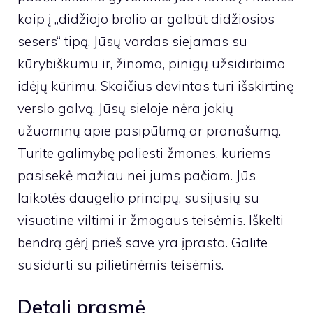
kaip į „didžiojo brolio ar galbūt didžiosios
sesers“ tipą. Jūsų vardas siejamas su
kūrybiškumu ir, žinoma, pinigų užsidirbimo
idėjų kūrimu. Skaičius devintas turi išskirtinę
verslo galvą. Jūsų sieloje nėra jokių
užuominų apie pasipūtimą ar pranašumą.
Turite galimybę paliesti žmones, kuriems
pasisekė mažiau nei jums pačiam. Jūs
laikotės daugelio principų, susijusių su
visuotine viltimi ir žmogaus teisėmis. Iškelti
bendrą gėrį prieš save yra įprasta. Galite
susidurti su pilietinėmis teisėmis.
Detali prasmė