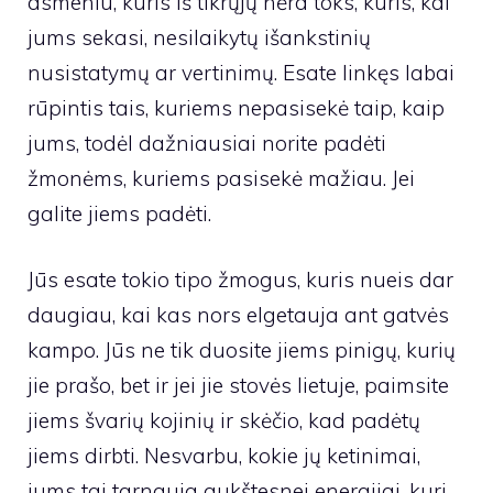
asmeniu, kuris iš tikrųjų nėra toks, kuris, kai
jums sekasi, nesilaikytų išankstinių
nusistatymų ar vertinimų. Esate linkęs labai
rūpintis tais, kuriems nepasisekė taip, kaip
jums, todėl dažniausiai norite padėti
žmonėms, kuriems pasisekė mažiau. Jei
galite jiems padėti.
Jūs esate tokio tipo žmogus, kuris nueis dar
daugiau, kai kas nors elgetauja ant gatvės
kampo. Jūs ne tik duosite jiems pinigų, kurių
jie prašo, bet ir jei jie stovės lietuje, paimsite
jiems švarių kojinių ir skėčio, kad padėtų
jiems dirbti. Nesvarbu, kokie jų ketinimai,
jums tai tarnauja aukštesnei energijai, kuri