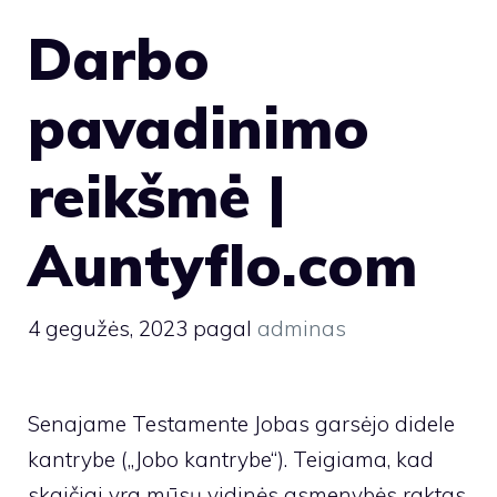
Darbo
pavadinimo
reikšmė |
Auntyflo.com
4 gegužės, 2023
pagal
adminas
Senajame Testamente Jobas garsėjo didele
kantrybe („Jobo kantrybe“). Teigiama, kad
skaičiai yra mūsų vidinės asmenybės raktas.