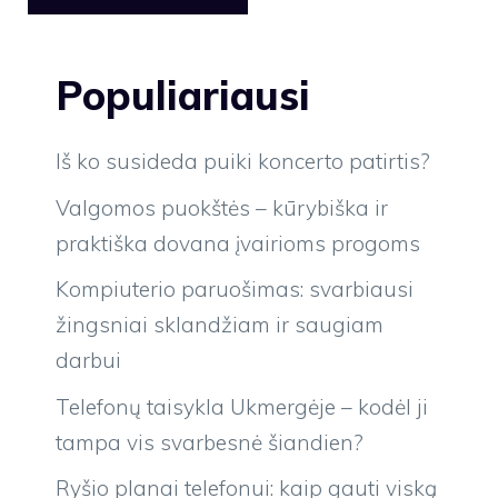
Populiariausi
Iš ko susideda puiki koncerto patirtis?
Valgomos puokštės – kūrybiška ir
praktiška dovana įvairioms progoms
Kompiuterio paruošimas: svarbiausi
žingsniai sklandžiam ir saugiam
darbui
Telefonų taisykla Ukmergėje – kodėl ji
tampa vis svarbesnė šiandien?
Ryšio planai telefonui: kaip gauti viską