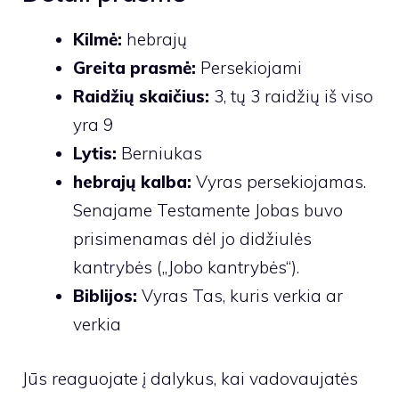
Kilmė:
hebrajų
Greita prasmė:
Persekiojami
Raidžių skaičius:
3, tų 3 raidžių iš viso
yra 9
Lytis:
Berniukas
hebrajų kalba:
Vyras persekiojamas.
Senajame Testamente Jobas buvo
prisimenamas dėl jo didžiulės
kantrybės („Jobo kantrybės“).
Biblijos:
Vyras Tas, kuris verkia ar
verkia
Jūs reaguojate į dalykus, kai vadovaujatės