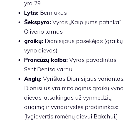
yra 29
Lytis:
Berniukas
Šekspyro:
Vyras „Kaip jums patinka“
Oliverio tarnas
graikų:
Dionisijaus pasekėjas (graikų
vyno dievas)
Prancūzų kalba:
Vyras pavadintas
Sent Deniso vardu
Anglų:
Vyriškas Dionisijaus variantas.
Dionisijus yra mitologinis graikų vyno
dievas, atsakingas už vynmedžių
augimą ir vyndarystės pradininkas:
(lygiavertis romėnų dievui Bakchui.)