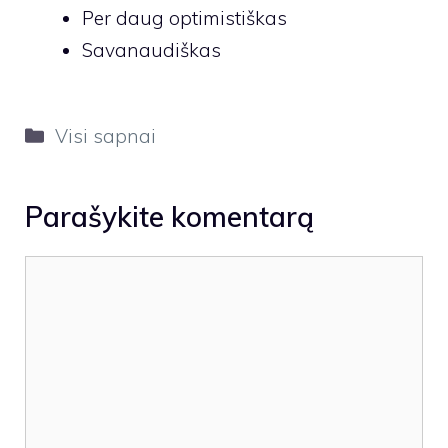
Per daug optimistiškas
Savanaudiškas
Kategorijos
Visi sapnai
Parašykite komentarą
Komentaras