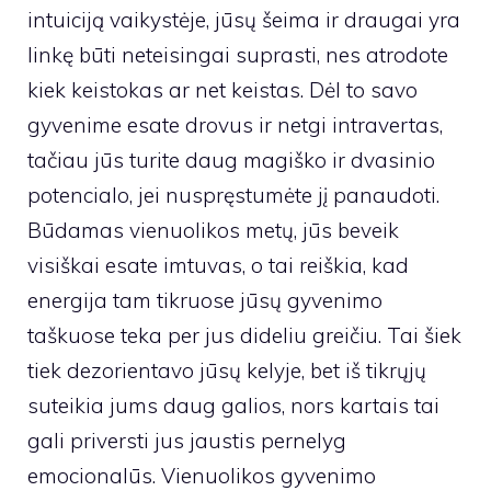
intuiciją vaikystėje, jūsų šeima ir draugai yra
linkę būti neteisingai suprasti, nes atrodote
kiek keistokas ar net keistas. Dėl to savo
gyvenime esate drovus ir netgi intravertas,
tačiau jūs turite daug magiško ir dvasinio
potencialo, jei nuspręstumėte jį panaudoti.
Būdamas vienuolikos metų, jūs beveik
visiškai esate imtuvas, o tai reiškia, kad
energija tam tikruose jūsų gyvenimo
taškuose teka per jus dideliu greičiu. Tai šiek
tiek dezorientavo jūsų kelyje, bet iš tikrųjų
suteikia jums daug galios, nors kartais tai
gali priversti jus jaustis pernelyg
emocionalūs. Vienuolikos gyvenimo