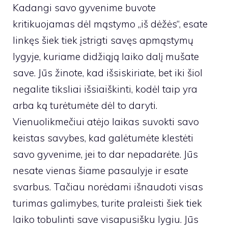
Kadangi savo gyvenime buvote
kritikuojamas dėl mąstymo „iš dėžės“, esate
linkęs šiek tiek įstrigti savęs apmąstymų
lygyje, kuriame didžiąją laiko dalį mušate
save. Jūs žinote, kad išsiskiriate, bet iki šiol
negalite tiksliai išsiaiškinti, kodėl taip yra
arba ką turėtumėte dėl to daryti.
Vienuolikmečiui atėjo laikas suvokti savo
keistas savybes, kad galėtumėte klestėti
savo gyvenime, jei to dar nepadarėte. Jūs
nesate vienas šiame pasaulyje ir esate
svarbus. Tačiau norėdami išnaudoti visas
turimas galimybes, turite praleisti šiek tiek
laiko tobulinti save visapusišku lygiu. Jūs