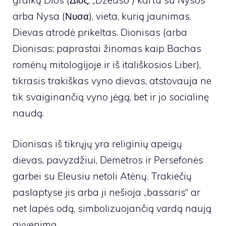
graikų Dios (Διός, „Dzeuso”) kartu su Nysos
arba Nysa (Νυσα), vieta, kurią jaunimas.
Dievas atrodė prikeltas. Dionisas (arba
Dionisas; paprastai žinomas kaip Bachas
romėnų mitologijoje ir iš itališkosios Liber),
tikrasis trakiškas vyno dievas, atstovauja ne
tik svaiginančią vyno jėgą, bet ir jo socialinę
naudą.
Dionisas iš tikrųjų yra religinių apeigų
dievas, pavyzdžiui, Demetros ir Persefonės
garbei su Eleusiu netoli Atėnų. Trakiečių
paslaptyse jis arba ji nešioja „bassaris“ ar
net lapės odą, simbolizuojančią vardą naują
gyvenimą.