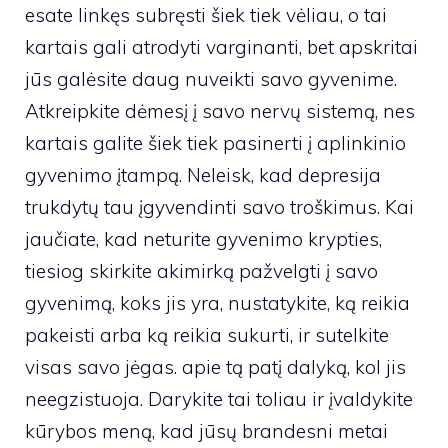
esate linkęs subręsti šiek tiek vėliau, o tai
kartais gali atrodyti varginanti, bet apskritai
jūs galėsite daug nuveikti savo gyvenime.
Atkreipkite dėmesį į savo nervų sistemą, nes
kartais galite šiek tiek pasinerti į aplinkinio
gyvenimo įtampą. Neleisk, kad depresija
trukdytų tau įgyvendinti savo troškimus. Kai
jaučiate, kad neturite gyvenimo krypties,
tiesiog skirkite akimirką pažvelgti į savo
gyvenimą, koks jis yra, nustatykite, ką reikia
pakeisti arba ką reikia sukurti, ir sutelkite
visas savo jėgas. apie tą patį dalyką, kol jis
neegzistuoja. Darykite tai toliau ir įvaldykite
kūrybos meną, kad jūsų brandesni metai