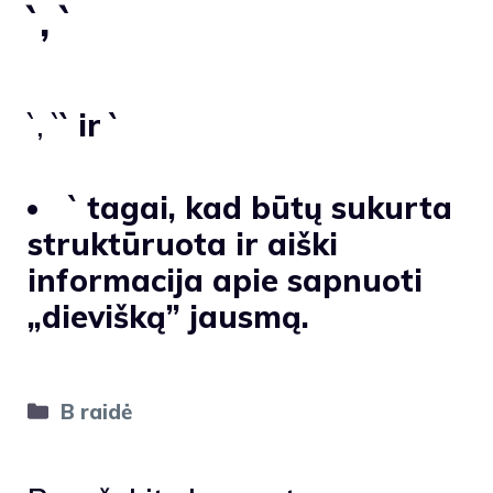
`, `
`, `
` ir `
` tagai, kad būtų sukurta
struktūruota ir aiški
informacija apie sapnuoti
„dievišką” jausmą.
Kategorijos
B raidė