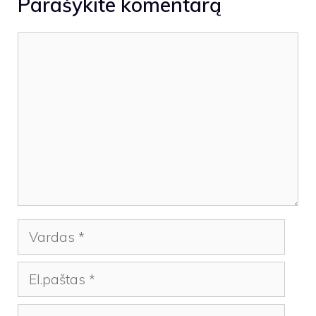
Parašykite komentarą
Komentaras
Vardas
El.paštas
Tinklalapis