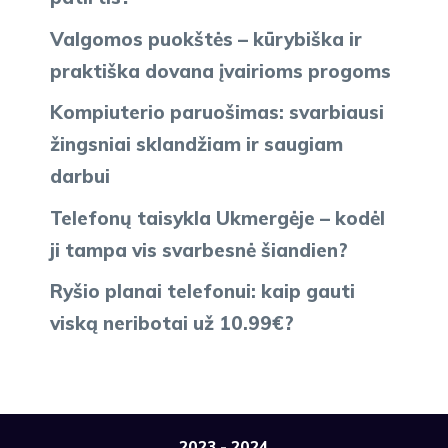
Valgomos puokštės – kūrybiška ir
praktiška dovana įvairioms progoms
Kompiuterio paruošimas: svarbiausi
žingsniai sklandžiam ir saugiam
darbui
Telefonų taisykla Ukmergėje – kodėl
ji tampa vis svarbesnė šiandien?
Ryšio planai telefonui: kaip gauti
viską neribotai už 10.99€?
2023 - 2024