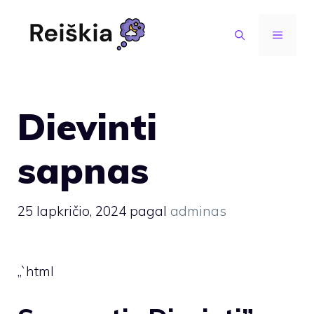
Pereiti
prie
MENIU
turinio
Dievinti
sapnas
25 lapkričio, 2024
pagal
adminas
„`html