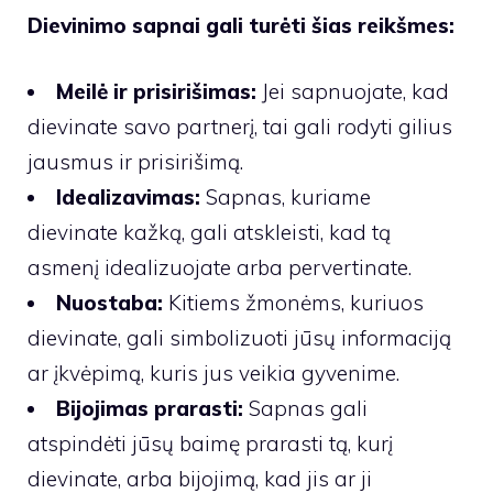
Dievinimo sapnai gali turėti šias reikšmes:
Meilė ir prisirišimas:
Jei sapnuojate, kad
dievinate savo partnerį, tai gali rodyti gilius
jausmus ir prisirišimą.
Idealizavimas:
Sapnas, kuriame
dievinate kažką, gali atskleisti, kad tą
asmenį idealizuojate arba pervertinate.
Nuostaba:
Kitiems žmonėms, kuriuos
dievinate, gali simbolizuoti jūsų informaciją
ar įkvėpimą, kuris jus veikia gyvenime.
Bijojimas prarasti:
Sapnas gali
atspindėti jūsų baimę prarasti tą, kurį
dievinate, arba bijojimą, kad jis ar ji