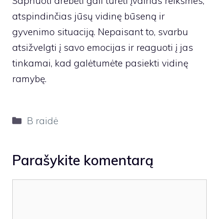
Sapnuoti drebėti gali turėti įvairias reikšmes,
atspindinčias jūsų vidinę būseną ir
gyvenimo situaciją. Nepaisant to, svarbu
atsižvelgti į savo emocijas ir reaguoti į jas
tinkamai, kad galėtumėte pasiekti vidinę
ramybę.
Kategorijos
B raidė
Parašykite komentarą
Komentaras