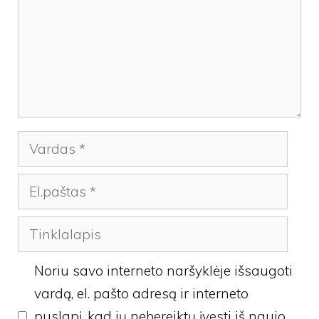
Vardas
El.paštas
Tinklalapis
Noriu savo interneto naršyklėje išsaugoti
vardą, el. pašto adresą ir interneto
puslapį, kad jų nebereiktų įvesti iš naujo,