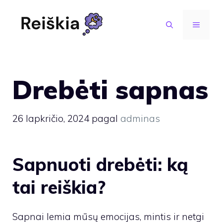
Pereiti
prie
MENIU
turinio
Drebėti sapnas
26 lapkričio, 2024
pagal
adminas
Sapnuoti drebėti: ką
tai reiškia?
Sapnai lemia mūsų emocijas, mintis ir netgi