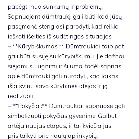
pabėgti nuo sunkumų ir problemų.
Sapnuojant dūmtraukį, gali būti, kad jūsų
pasąmonė stengiasi parodyti, kad reikia
ieškoti išeities iš sudėtingos situacijos.
– **Kūrybiškumas:** Dūmtraukiai taip pat
gali būti susiję su kūrybiškumu. Jie dažnai
siejami su ugnimi ir šiluma, todėl sapnas
apie dūmtraukį gali nurodyti, kad laikas
išlaisvinti savo kūrybines idėjas ir ją
realizuoti.
– **Pokyčiai:** Dūmtraukiai sapnuose gali
simbolizuoti pokyčius gyvenime. Galbūt
artėja naujas etapas, ir tai kviečia jus
prisitaikyti prie naujų aplinkybių.