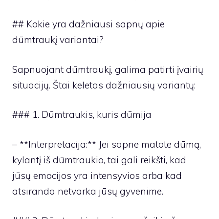
## Kokie yra dažniausi sapnų apie
dūmtraukį variantai?
Sapnuojant dūmtraukį, galima patirti įvairių
situacijų. Štai keletas dažniausių variantų:
### 1. Dūmtraukis, kuris dūmija
– **Interpretacija:** Jei sapne matote dūmą,
kylantį iš dūmtraukio, tai gali reikšti, kad
jūsų emocijos yra intensyvios arba kad
atsiranda netvarka jūsų gyvenime.