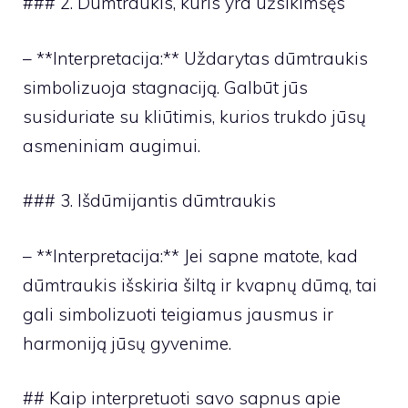
### 2. Dūmtraukis, kuris yra užsikimšęs
– **Interpretacija:** Uždarytas dūmtraukis
simbolizuoja stagnaciją. Galbūt jūs
susiduriate su kliūtimis, kurios trukdo jūsų
asmeniniam augimui.
### 3. Išdūmijantis dūmtraukis
– **Interpretacija:** Jei sapne matote, kad
dūmtraukis išskiria šiltą ir kvapnų dūmą, tai
gali simbolizuoti teigiamus jausmus ir
harmoniją jūsų gyvenime.
## Kaip interpretuoti savo sapnus apie