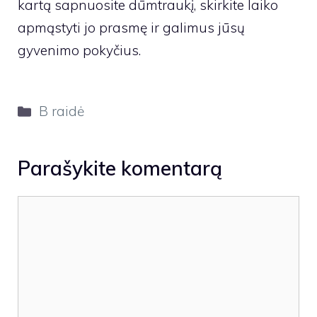
kartą sapnuosite dūmtraukį, skirkite laiko
apmąstyti jo prasmę ir galimus jūsų
gyvenimo pokyčius.
Kategorijos
B raidė
Parašykite komentarą
Komentaras