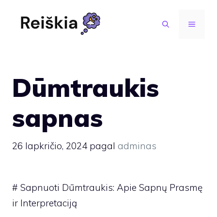
Pereiti
prie
MENIU
turinio
Dūmtraukis
sapnas
26 lapkričio, 2024
pagal
adminas
# Sapnuoti Dūmtraukis: Apie Sapnų Prasmę
ir Interpretaciją