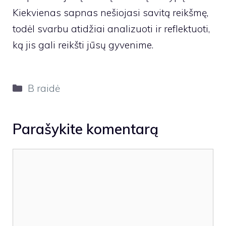
Kiekvienas sapnas nešiojasi savitą reikšmę,
todėl svarbu atidžiai analizuoti ir reflektuoti,
ką jis gali reikšti jūsų gyvenime.
Kategorijos
B raidė
Parašykite komentarą
Komentaras