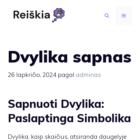
Pereiti
prie
MENIU
turinio
Dvylika sapnas
26 lapkričio, 2024
pagal
adminas
Sapnuoti Dvylika:
Paslaptinga Simbolika
Dvylika, kaip skaičius, atsiranda daugelyje