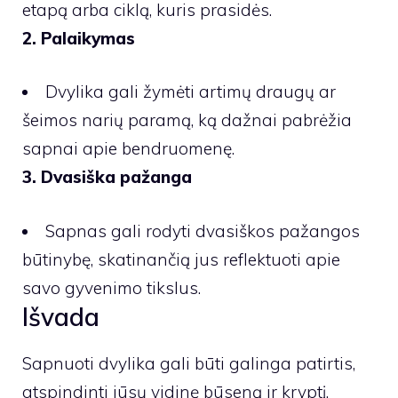
etapą arba ciklą, kuris prasidės.
2. Palaikymas
Dvylika gali žymėti artimų draugų ar
šeimos narių paramą, ką dažnai pabrėžia
sapnai apie bendruomenę.
3. Dvasiška pažanga
Sapnas gali rodyti dvasiškos pažangos
būtinybę, skatinančią jus reflektuoti apie
savo gyvenimo tikslus.
Išvada
Sapnuoti dvylika gali būti galinga patirtis,
atspindinti jūsų vidinę būseną ir kryptį.