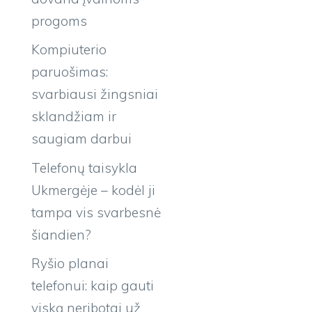
progoms
Kompiuterio
paruošimas:
svarbiausi žingsniai
sklandžiam ir
saugiam darbui
Telefonų taisykla
Ukmergėje – kodėl ji
tampa vis svarbesnė
šiandien?
Ryšio planai
telefonui: kaip gauti
viską neribotai už