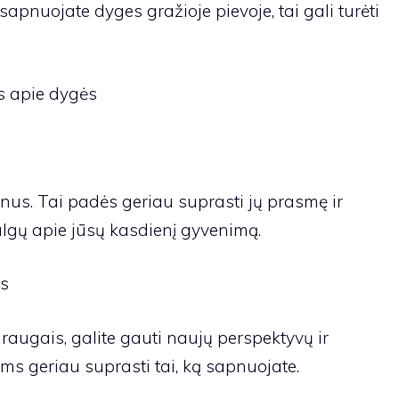
i sapnuojate dyges gražioje pievoje, tai gali turėti
s apie dygės
nus. Tai padės geriau suprasti jų prasmę ir
algų apie jūsų kasdienį gyvenimą.
is
augais, galite gauti naujų perspektyvų ir
ums geriau suprasti tai, ką sapnuojate.