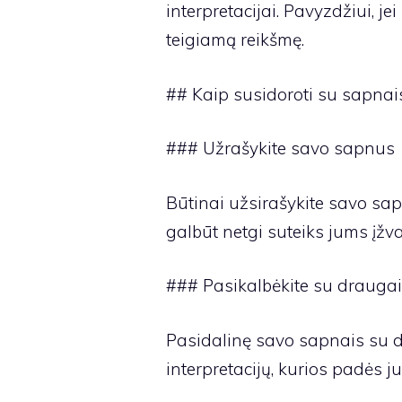
interpretacijai. Pavyzdžiui, je
teigiamą reikšmę.
## Kaip susidoroti su sapnai
### Užrašykite savo sapnus
Būtinai užsirašykite savo sap
galbūt netgi suteiks jums įžv
### Pasikalbėkite su drauga
Pasidalinę savo sapnais su dr
interpretacijų, kurios padės j