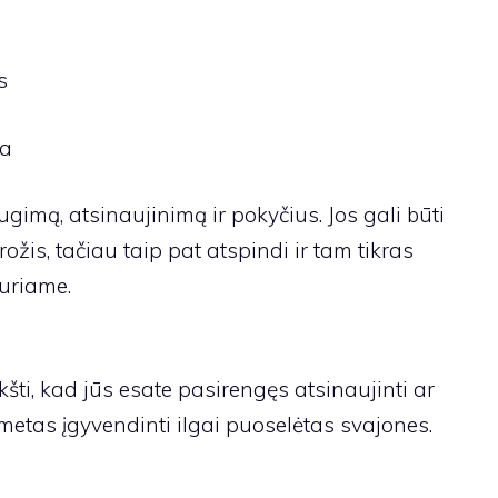
s
ka
imą, atsinaujinimą ir pokyčius. Jos gali būti
žis, tačiau taip pat atspindi ir tam tikras
uriame.
kšti, kad jūs esate pasirengęs atsinaujinti ar
metas įgyvendinti ilgai puoselėtas svajones.