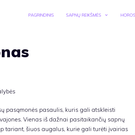
PAGRINDINIS
SAPNŲ REIKŠMĖS
HOROS
pnas
alybės
 pasąmonės pasaulis, kuris gali atskleisti
svajones. Vienas iš dažnai pasitaikančių sapnų
p tariant, šiuos augalus, kurie gali turėti įvairias