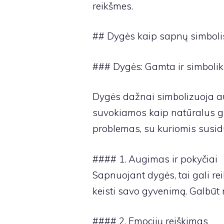
reikšmes.
## Dygės kaip sapnų simboli
### Dygės: Gamta ir simboli
Dygės dažnai simbolizuoja aug
suvokiamos kaip natūralus gro
problemas, su kuriomis susid
#### 1. Augimas ir pokyčiai
Sapnuojant dygės, tai gali rei
keisti savo gyvenimą. Galbūt 
#### 2. Emocijų reiškimas