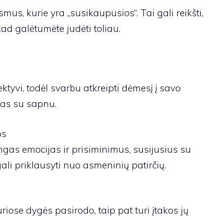
mus, kurie yra „susikaupusios“. Tai gali reikšti,
kad galėtumėte judėti toliau.
ktyvi, todėl svarbu atkreipti dėmesį į savo
sias su sapnu.
os
ngas emocijas ir prisiminimus, susijusius su
li priklausyti nuo asmeninių patirčių.
uriose dygės pasirodo, taip pat turi įtakos jų