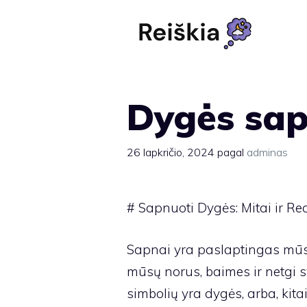
Pereiti
prie
turinio
Dygės sa
26 lapkričio, 2024
pagal
adminas
# Sapnuoti Dygės: Mitai ir Re
Sapnai yra paslaptingas mūsų
mūsų norus, baimes ir netgi 
simbolių yra dygės, arba, kitai