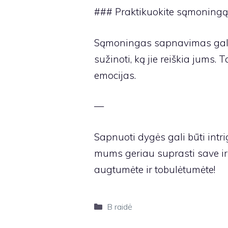
### Praktikuokite sąmoning
Sąmoningas sapnavimas gali 
sužinoti, ką jie reiškia jums. T
emocijas.
—
Sapnuoti dygės gali būti intri
mums geriau suprasti save ir
augtumėte ir tobulėtumėte!
Kategorijos
B raidė