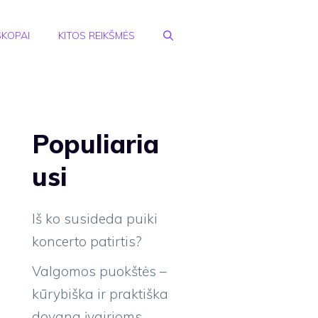
KOPAI
KITOS REIKŠMĖS
Populiaria
usi
Iš ko susideda puiki
koncerto patirtis?
Valgomos puokštės –
kūrybiška ir praktiška
dovana įvairioms