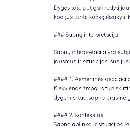
Dygės taip pat gali rodyti jaus
kad jūs turite kažką išsakyti, 
### Sapnų interpretacija
Sapnų interpretacija yra subje
jausmus ir situacijas, susiju
#### 1. Asmeninės asociacij
Kiekvienas žmogus turi skirti
dygėmis, tad sapno prasmė ga
#### 2. Kontekstas
Sapno aplinka ir situacijos, k