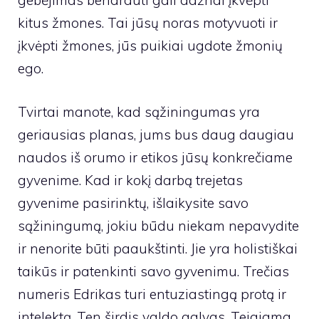
gebėjimas bendrauti gali dažnai įkvėpti
kitus žmones. Tai jūsų noras motyvuoti ir
įkvėpti žmones, jūs puikiai ugdote žmonių
ego.
Tvirtai manote, kad sąžiningumas yra
geriausias planas, jums bus daug daugiau
naudos iš orumo ir etikos jūsų konkrečiame
gyvenime. Kad ir kokį darbą trejetas
gyvenime pasirinktų, išlaikysite savo
sąžiningumą, jokiu būdu niekam nepavydite
ir nenorite būti paaukštinti. Jie yra holistiškai
taikūs ir patenkinti savo gyvenimu. Trečias
numeris Edrikas turi entuziastingą protą ir
intelektą. Ten širdis valdo galvas. Teigiama,