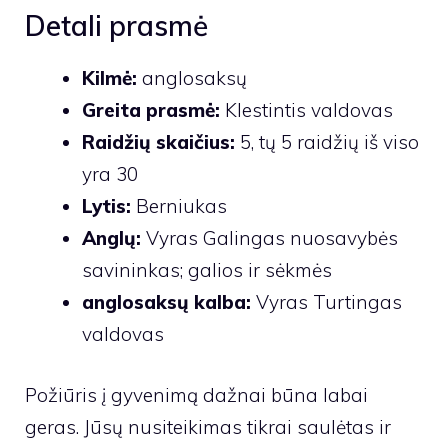
Detali prasmė
Kilmė:
anglosaksų
Greita prasmė:
Klestintis valdovas
Raidžių skaičius:
5, tų 5 raidžių iš viso
yra 30
Lytis:
Berniukas
Anglų:
Vyras Galingas nuosavybės
savininkas; galios ir sėkmės
anglosaksų kalba:
Vyras Turtingas
valdovas
Požiūris į gyvenimą dažnai būna labai
geras. Jūsų nusiteikimas tikrai saulėtas ir