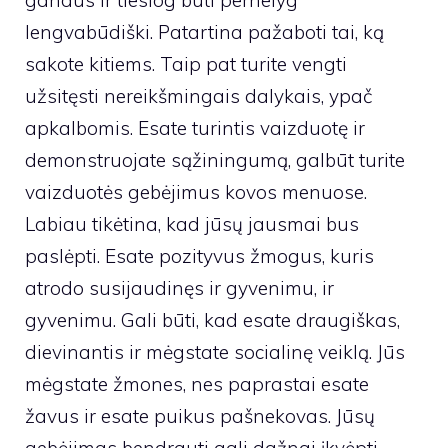
gandus ir tiesiog būti pernelyg
lengvabūdiški. Patartina pažaboti tai, ką
sakote kitiems. Taip pat turite vengti
užsitęsti nereikšmingais dalykais, ypač
apkalbomis. Esate turintis vaizduotę ir
demonstruojate sąžiningumą, galbūt turite
vaizduotės gebėjimus kovos menuose.
Labiau tikėtina, kad jūsų jausmai bus
paslėpti. Esate pozityvus žmogus, kuris
atrodo susijaudinęs ir gyvenimu, ir
gyvenimu. Gali būti, kad esate draugiškas,
dievinantis ir mėgstate socialinę veiklą. Jūs
mėgstate žmones, nes paprastai esate
žavus ir esate puikus pašnekovas. Jūsų