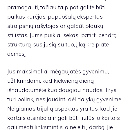
pramogauti, tačiau taip pat galite būti
puikus kūrėjas, papuošalų ekspertas,
straipsnių rašytojas ar galbūt plaukų
stilistas. Jums puikiai sekasi patirti bendrą
struktūrą, susijusią su tuo, į ką kreipiate
dėmesį.
Jūs maksimaliai mėgaujatės gyvenimu,
užtikrindami, kad kiekvieną dieną
išnaudotumėte kuo daugiau naudos. Trys
turi polinkį nesijaudinti dėl dalykų gyvenime.
Neigiamas trijulių aspektas yra tas, kad jie
kartais atsiriboja ir gali būti irzlūs, o kartais
gali mėgti linksmintis, o ne eiti į darbą. Jie