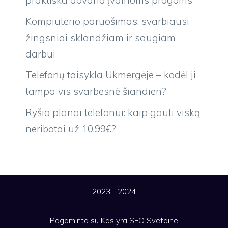
praktiška dovana įvairioms progoms
Kompiuterio paruošimas: svarbiausi
žingsniai sklandžiam ir saugiam
darbui
Telefonų taisykla Ukmergėje – kodėl ji
tampa vis svarbesnė šiandien?
Ryšio planai telefonui: kaip gauti viską
neribotai už 10.99€?
2023 - 2024
Pagaminta su
Kas yra SEO
Svetaine