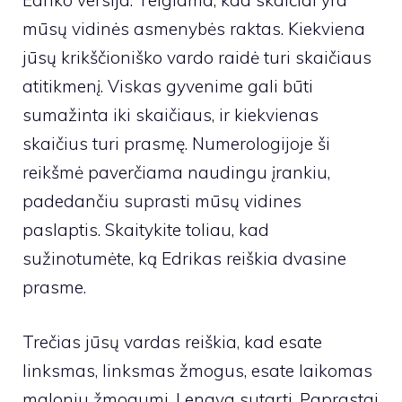
Edriko versija. Teigiama, kad skaičiai yra
mūsų vidinės asmenybės raktas. Kiekviena
jūsų krikščioniško vardo raidė turi skaičiaus
atitikmenį. Viskas gyvenime gali būti
sumažinta iki skaičiaus, ir kiekvienas
skaičius turi prasmę. Numerologijoje ši
reikšmė paverčiama naudingu įrankiu,
padedančiu suprasti mūsų vidines
paslaptis. Skaitykite toliau, kad
sužinotumėte, ką Edrikas reiškia dvasine
prasme.
Trečias jūsų vardas reiškia, kad esate
linksmas, linksmas žmogus, esate laikomas
maloniu žmogumi. Lengva sutarti. Paprastai