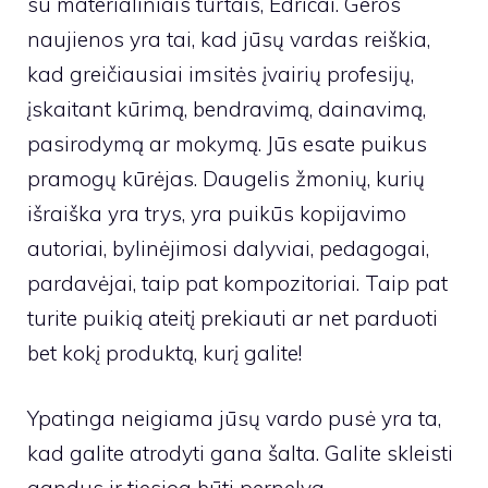
su materialiniais turtais, Edricai. Geros
naujienos yra tai, kad jūsų vardas reiškia,
kad greičiausiai imsitės įvairių profesijų,
įskaitant kūrimą, bendravimą, dainavimą,
pasirodymą ar mokymą. Jūs esate puikus
pramogų kūrėjas. Daugelis žmonių, kurių
išraiška yra trys, yra puikūs kopijavimo
autoriai, bylinėjimosi dalyviai, pedagogai,
pardavėjai, taip pat kompozitoriai. Taip pat
turite puikią ateitį prekiauti ar net parduoti
bet kokį produktą, kurį galite!
Ypatinga neigiama jūsų vardo pusė yra ta,
kad galite atrodyti gana šalta. Galite skleisti