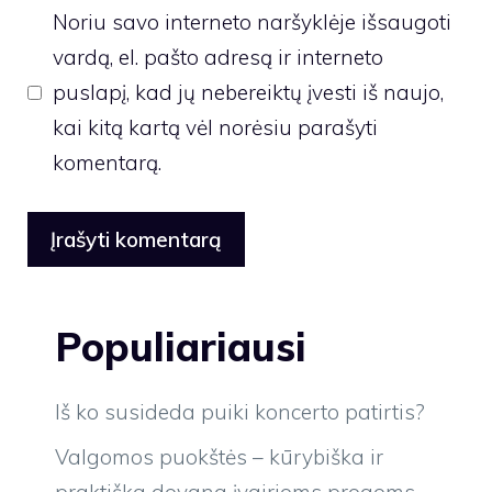
Noriu savo interneto naršyklėje išsaugoti
vardą, el. pašto adresą ir interneto
puslapį, kad jų nebereiktų įvesti iš naujo,
kai kitą kartą vėl norėsiu parašyti
komentarą.
Populiariausi
Iš ko susideda puiki koncerto patirtis?
Valgomos puokštės – kūrybiška ir