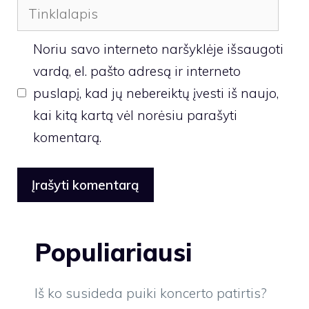
Tinklalapis
Noriu savo interneto naršyklėje išsaugoti
vardą, el. pašto adresą ir interneto
puslapį, kad jų nebereiktų įvesti iš naujo,
kai kitą kartą vėl norėsiu parašyti
komentarą.
Populiariausi
Iš ko susideda puiki koncerto patirtis?