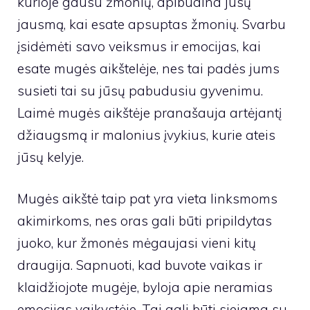
kurioje gausu žmonių, apibūdina jūsų
jausmą, kai esate apsuptas žmonių. Svarbu
įsidėmėti savo veiksmus ir emocijas, kai
esate mugės aikštelėje, nes tai padės jums
susieti tai su jūsų pabudusiu gyvenimu.
Laimė mugės aikštėje pranašauja artėjantį
džiaugsmą ir malonius įvykius, kurie ateis
jūsų kelyje.
Mugės aikštė taip pat yra vieta linksmoms
akimirkoms, nes oras gali būti pripildytas
juoko, kur žmonės mėgaujasi vieni kitų
draugija. Sapnuoti, kad buvote vaikas ir
klaidžiojote mugėje, byloja apie neramias
emocijas vaikystėje. Tai gali būti siejama su