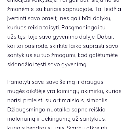
žmonėmis, su kuriais sapnuojate. Tai leidžia
įvertinti savo praeitį, nes gali būti dalykų,
kuriuos reikia taisyti. Pasąmoningai tu
užsitęsi toje savo gyvenimo dalyje. Dabar,
kai tai pasirodė, skirkite laiko suprasti savo
santykius su tuo žmogumi, kad galėtumėte
sklandžiai tęsti savo gyvenimą.
Pamatyti save, savo šeimą ir draugus
mugės aikštėje yra laimingų akimirkų, kurias
norisi praleisti su artimaisiais, simbolis.
Džiaugsminga nuotaika sapne reiškia
malonumą ir dėkingumą už santykius,
kuriais bendrai su jais. Svarbu atkreipti