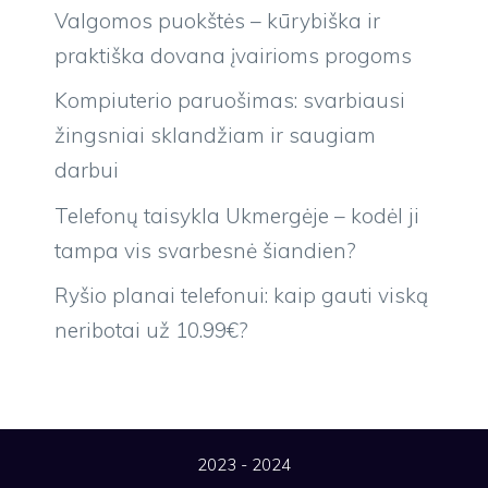
Valgomos puokštės – kūrybiška ir
praktiška dovana įvairioms progoms
Kompiuterio paruošimas: svarbiausi
žingsniai sklandžiam ir saugiam
darbui
Telefonų taisykla Ukmergėje – kodėl ji
tampa vis svarbesnė šiandien?
Ryšio planai telefonui: kaip gauti viską
neribotai už 10.99€?
2023 - 2024