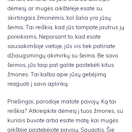
dėmesį, ar mugės aikštelėje esate su
skirtingais žmonėmis, kol šalia yra jūsų
šeima. Tai reiškia, kad jūs tampate jautrus jų
poreikiams. Nepaisant to, kad esate
sausakimšoje vietoje, jūs vis tiek patiriate
džiaugsmingų akimirkų su šeima. Be savo
šeimos, jūs taip pat galite pastebėti kitus
žmones. Tai kalba apie jūsų gebėjimą
reaguoti į savo aplinką.
Priešingai, parodoje matote pavojų. Ką tai
reiškia? Atkreipkite dėmesį į tuos žmones, su
kuriais buvote arba esate matę, kai mugės
aikštėje pastebėjote pavojų. Saugotis. Šie