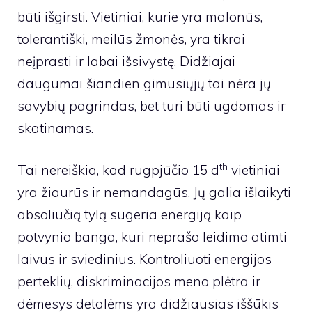
būti išgirsti. Vietiniai, kurie yra malonūs,
tolerantiški, meilūs žmonės, yra tikrai
neįprasti ir labai išsivystę. Didžiajai
daugumai šiandien gimusiųjų tai nėra jų
savybių pagrindas, bet turi būti ugdomas ir
skatinamas.
th
Tai nereiškia, kad rugpjūčio 15 d
vietiniai
yra žiaurūs ir nemandagūs. Jų galia išlaikyti
absoliučią tylą sugeria energiją kaip
potvynio banga, kuri neprašo leidimo atimti
laivus ir sviedinius. Kontroliuoti energijos
perteklių, diskriminacijos meno plėtra ir
dėmesys detalėms yra didžiausias iššūkis