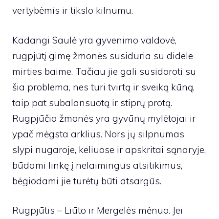
vertybėmis ir tikslo kilnumu.
Kadangi Saulė yra gyvenimo valdovė,
rugpjūtį gimę žmonės susiduria su didele
mirties baime. Tačiau jie gali susidoroti su
šia problema, nes turi tvirtą ir sveiką kūną,
taip pat subalansuotą ir stiprų protą.
Rugpjūčio žmonės yra gyvūnų mylėtojai ir
ypač mėgsta arklius. Nors jų silpnumas
slypi nugaroje, keliuose ir apskritai sąnaryje,
būdami linkę į nelaimingus atsitikimus,
bėgiodami jie turėtų būti atsargūs.
Rugpjūtis – Liūto ir Mergelės mėnuo. Jei