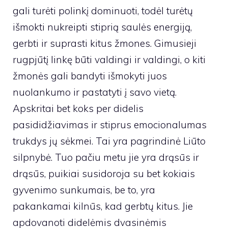
gali turėti polinkį dominuoti, todėl turėtų
išmokti nukreipti stiprią saulės energiją,
gerbti ir suprasti kitus žmones. Gimusieji
rugpjūtį linkę būti valdingi ir valdingi, o kiti
žmonės gali bandyti išmokyti juos
nuolankumo ir pastatyti į savo vietą.
Apskritai bet koks per didelis
pasididžiavimas ir stiprus emocionalumas
trukdys jų sėkmei. Tai yra pagrindinė Liūto
silpnybė. Tuo pačiu metu jie yra drąsūs ir
drąsūs, puikiai susidoroja su bet kokiais
gyvenimo sunkumais, be to, yra
pakankamai kilnūs, kad gerbtų kitus. Jie
apdovanoti didelėmis dvasinėmis