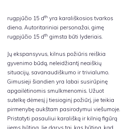
th
rugpjūčio 15 d
yra karališkosios tvarkos
diena. Autoritariniai personažai, gimę
th
rugpjūčio 15 d
gimsta būti lyderiais.
Jų ekspansyvus, kilnus požiūris reiškia
gyvenimo būdą, neleidžiantį neaiškių
situacijų, savanaudiškumo ir trivialumo.
Gimusieji šiandien yra labai susirūpinę
apgailėtinomis smulkmenomis. Užuot
sutelkę dėmesį į tiesioginį požiūrį, jie teikia
pirmenybę aukštam pasirodymui viešumoje.
Pristatyti pasauliui karališką ir kilnią figūrą
jiems būtina. Jie darys tai, kas būtina, kad