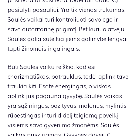
pasiūlyti pasauliui. Yra tik vienas trūkumas:
Saulės vaikai turi kontroliuoti savo ego ir
savo autoritarinę prigimtį. Bet kuriuo atveju
Saulės galia suteikia jiems galimybę lengvai
tapti žinomais ir galingais.
Būti Saulės vaiku reiškia, kad esi
charizmatiškas, patrauklus, todėl aplink tave
traukia kiti. Esate energingas, o viskas
aplink jus pagauna gyvybę. Saulės vaikas
yra sąžiningas, pozityvus, malonus, mylintis,
rūpestingas ir turi didelį teigiamą poveikį
visiems savo gyvenimo žmonėms. Saulės
vaikas priskiriamas „Gyvybės davėjui“.