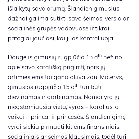
išlaikytų savo orumą. Šiandien gimusius
dažnai galima sutikti savo šeimos, verslo ar
socialinės grupės vadovuose ir tikrai
patogiai jaučiasi, kai juos kontroliuoja.
th
Daugelis gimusių rugpjūčio 15 d
nežino
apie savo karališką prigimtį, nors jų
artimiesiems tai gana akivaizdu. Moterys,
th
gimusios rugpjūčio 15 d
turi būti
dievinamas ir garbinamas. Namai yra jų
mėgstamiausia vieta, vyras – karalius, o
vaikai – princai ir princesės. Šiandien gimę
vyrai siekia pirmauti kitiems finansiniais,
socialiniais ar šeimos klausimais, todėl turi