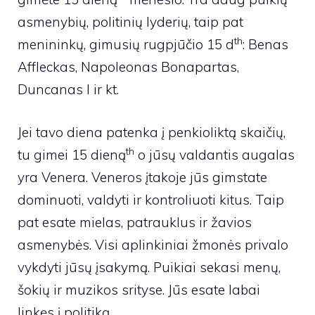
asmenybių, politinių lyderių, taip pat
th
menininkų, gimusių rugpjūčio 15 d
: Benas
Affleckas, Napoleonas Bonapartas,
Duncanas I ir kt.
Jei tavo diena patenka į penkioliktą skaičių,
th
tu gimei 15 dieną
o jūsų valdantis augalas
yra Venera. Veneros įtakoje jūs gimstate
dominuoti, valdyti ir kontroliuoti kitus. Taip
pat esate mielas, patrauklus ir žavios
asmenybės. Visi aplinkiniai žmonės privalo
vykdyti jūsų įsakymą. Puikiai sekasi menų,
šokių ir muzikos srityse. Jūs esate labai
linkęs į politiką.