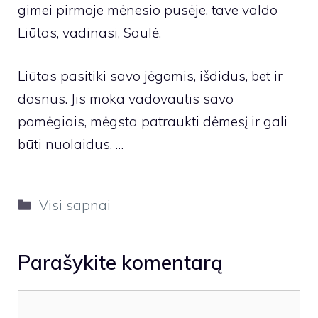
gimei pirmoje mėnesio pusėje, tave valdo
Liūtas, vadinasi, Saulė.
Liūtas pasitiki savo jėgomis, išdidus, bet ir
dosnus. Jis moka vadovautis savo
pomėgiais, mėgsta patraukti dėmesį ir gali
būti nuolaidus. …
Kategorijos
Visi sapnai
Parašykite komentarą
Komentaras