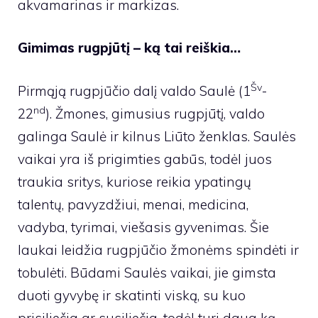
akvamarinas ir markizas.
Gimimas rugpjūtį – ką tai reiškia…
Šv
Pirmąją rugpjūčio dalį valdo Saulė (1
-
nd
22
). Žmones, gimusius rugpjūtį, valdo
galinga Saulė ir kilnus Liūto ženklas. Saulės
vaikai yra iš prigimties gabūs, todėl juos
traukia sritys, kuriose reikia ypatingų
talentų, pavyzdžiui, menai, medicina,
vadyba, tyrimai, viešasis gyvenimas. Šie
laukai leidžia rugpjūčio žmonėms spindėti ir
tobulėti. Būdami Saulės vaikai, jie gimsta
duoti gyvybę ir skatinti viską, su kuo
prisiliečia ar susiliečia, todėl turi daug ką