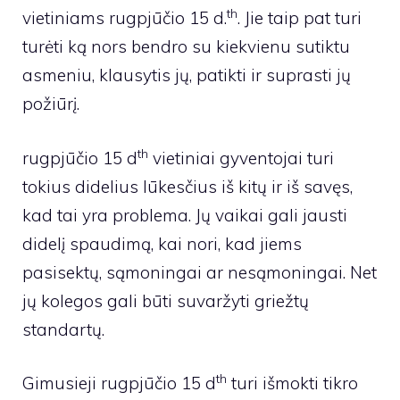
th
vietiniams rugpjūčio 15 d.
. Jie taip pat turi
turėti ką nors bendro su kiekvienu sutiktu
asmeniu, klausytis jų, patikti ir suprasti jų
požiūrį.
th
rugpjūčio 15 d
vietiniai gyventojai turi
tokius didelius lūkesčius iš kitų ir iš savęs,
kad tai yra problema. Jų vaikai gali jausti
didelį spaudimą, kai nori, kad jiems
pasisektų, sąmoningai ar nesąmoningai. Net
jų kolegos gali būti suvaržyti griežtų
standartų.
th
Gimusieji rugpjūčio 15 d
turi išmokti tikro