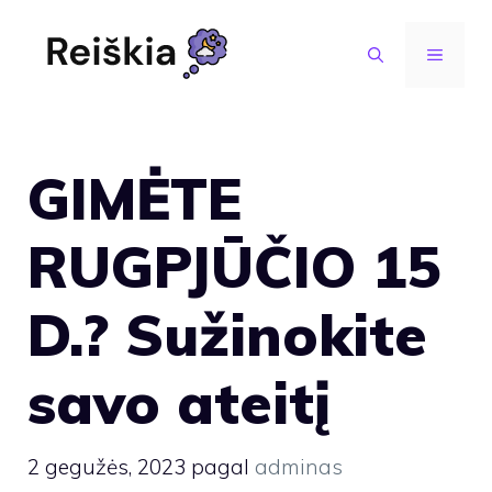
Pereiti
prie
MENIU
turinio
GIMĖTE
RUGPJŪČIO 15
D.? Sužinokite
savo ateitį
2 gegužės, 2023
pagal
adminas