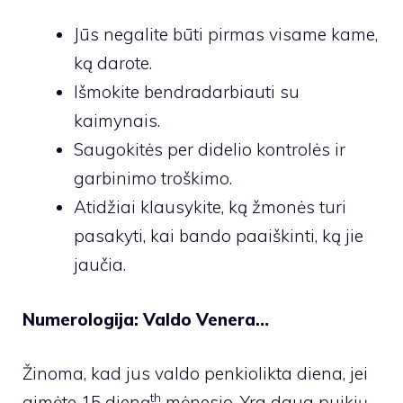
Jūs negalite būti pirmas visame kame,
ką darote.
Išmokite bendradarbiauti su
kaimynais.
Saugokitės per didelio kontrolės ir
garbinimo troškimo.
Atidžiai klausykite, ką žmonės turi
pasakyti, kai bando paaiškinti, ką jie
jaučia.
Numerologija:
Valdo Venera…
Žinoma, kad jus valdo penkiolikta diena, jei
th
gimėte 15 dieną
mėnesio. Yra daug puikių