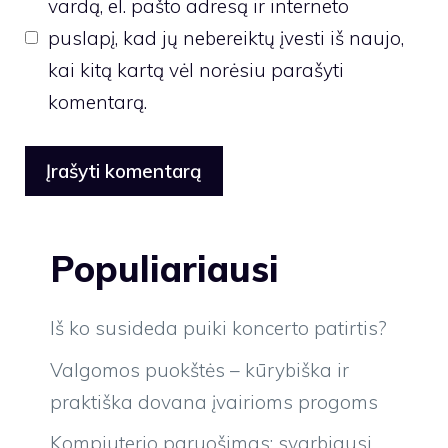
vardą, el. pašto adresą ir interneto
puslapį, kad jų nebereiktų įvesti iš naujo,
kai kitą kartą vėl norėsiu parašyti
komentarą.
Populiariausi
Iš ko susideda puiki koncerto patirtis?
Valgomos puokštės – kūrybiška ir
praktiška dovana įvairioms progoms
Kompiuterio paruošimas: svarbiausi