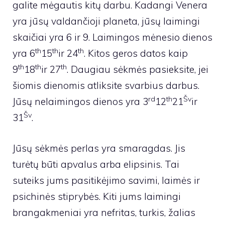
galite mėgautis kitų darbu. Kadangi Venera
yra jūsų valdančioji planeta, jūsų laimingi
skaičiai yra 6 ir 9. Laimingos mėnesio dienos
th
th
th
yra 6
15
ir 24
. Kitos geros datos kaip
th
th
th
9
18
ir 27
. Daugiau sėkmės pasieksite, jei
šiomis dienomis atliksite svarbius darbus.
rd
th
Šv
Jūsų nelaimingos dienos yra 3
12
21
ir
Šv
31
.
Jūsų sėkmės perlas yra smaragdas. Jis
turėtų būti apvalus arba elipsinis. Tai
suteiks jums pasitikėjimo savimi, laimės ir
psichinės stiprybės. Kiti jums laimingi
brangakmeniai yra nefritas, turkis, žalias