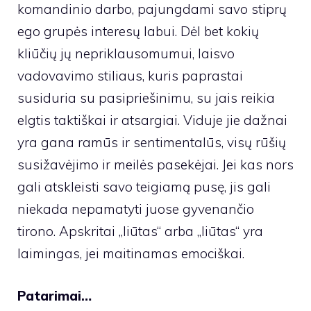
komandinio darbo, pajungdami savo stiprų
ego grupės interesų labui. Dėl bet kokių
kliūčių jų nepriklausomumui, laisvo
vadovavimo stiliaus, kuris paprastai
susiduria su pasipriešinimu, su jais reikia
elgtis taktiškai ir atsargiai. Viduje jie dažnai
yra gana ramūs ir sentimentalūs, visų rūšių
susižavėjimo ir meilės pasekėjai. Jei kas nors
gali atskleisti savo teigiamą pusę, jis gali
niekada nepamatyti juose gyvenančio
tirono. Apskritai „liūtas“ arba „liūtas“ yra
laimingas, jei maitinamas emociškai.
Patarimai…