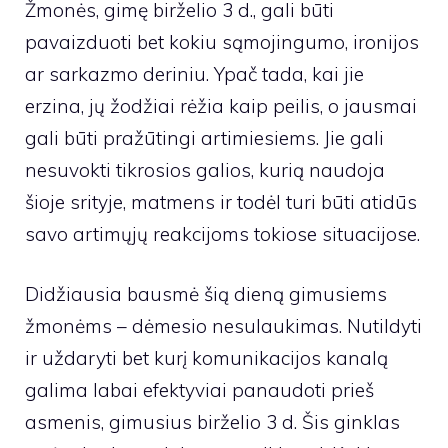
Žmonės, gimę birželio 3 d., gali būti
pavaizduoti bet kokiu sąmojingumo, ironijos
ar sarkazmo deriniu. Ypač tada, kai jie
erzina, jų žodžiai rėžia kaip peilis, o jausmai
gali būti pražūtingi artimiesiems. Jie gali
nesuvokti tikrosios galios, kurią naudoja
šioje srityje, matmens ir todėl turi būti atidūs
savo artimųjų reakcijoms tokiose situacijose.
Didžiausia bausmė šią dieną gimusiems
žmonėms – dėmesio nesulaukimas. Nutildyti
ir uždaryti bet kurį komunikacijos kanalą
galima labai efektyviai panaudoti prieš
asmenis, gimusius birželio 3 d. Šis ginklas