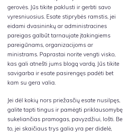
gerovės. Jūs tikite paklusti ir gerbti savo
vyresniuosius. Esate stiprybės ramstis, jei
eidami dvasininkų ar administracines
pareigas galbūt tarnaujate įtakingiems
pareigūnams, organizacijoms ar
ministrams. Paprastai norite vengti visko,
kas gali atnešti jums blogą vardą. Jūs tikite
savigarba ir esate pasirengęs padėti bet
kam su gera valia.
Jei dėl kokių nors priežasčių esate nusilpęs,
galite tapti tingus ir pamėgti priklausomybę
sukeliančias pramogas, pavyzdžiui, lošti. Be
to, jei skaičiaus trys galia yra per didelė,