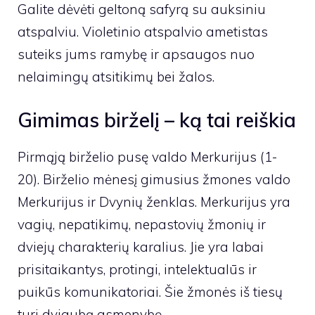
Galite dėvėti geltoną safyrą su auksiniu
atspalviu. Violetinio atspalvio ametistas
suteiks jums ramybę ir apsaugos nuo
nelaimingų atsitikimų bei žalos.
Gimimas birželį – ką tai reiškia
Pirmąją birželio pusę valdo Merkurijus (1-
20). Birželio mėnesį gimusius žmones valdo
Merkurijus ir Dvynių ženklas. Merkurijus yra
vagių, nepatikimų, nepastovių žmonių ir
dviejų charakterių karalius. Jie yra labai
prisitaikantys, protingi, intelektualūs ir
puikūs komunikatoriai. Šie žmonės iš tiesų
turi dvigubą asmenybę.