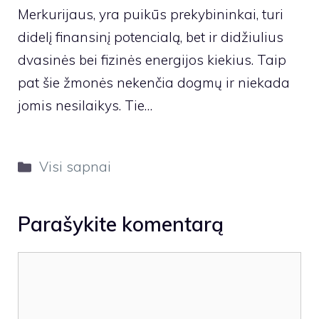
Merkurijaus, yra puikūs prekybininkai, turi
didelį finansinį potencialą, bet ir didžiulius
dvasinės bei fizinės energijos kiekius. Taip
pat šie žmonės nekenčia dogmų ir niekada
jomis nesilaikys. Tie…
Kategorijos
Visi sapnai
Parašykite komentarą
Komentaras