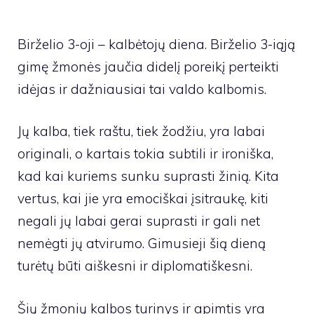
Birželio 3-oji – kalbėtojų diena. Birželio 3-iąją
gimę žmonės jaučia didelį poreikį perteikti
idėjas ir dažniausiai tai valdo kalbomis.
Jų kalba, tiek raštu, tiek žodžiu, yra labai
originali, o kartais tokia subtili ir ironiška,
kad kai kuriems sunku suprasti žinią. Kita
vertus, kai jie yra emociškai įsitraukę, kiti
negali jų labai gerai suprasti ir gali net
nemėgti jų atvirumo. Gimusieji šią dieną
turėtų būti aiškesni ir diplomatiškesni.
Šių žmonių kalbos turinys ir apimtis yra