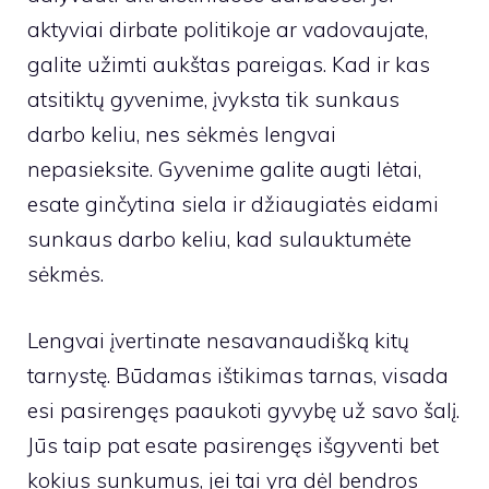
aktyviai dirbate politikoje ar vadovaujate,
galite užimti aukštas pareigas. Kad ir kas
atsitiktų gyvenime, įvyksta tik sunkaus
darbo keliu, nes sėkmės lengvai
nepasieksite. Gyvenime galite augti lėtai,
esate ginčytina siela ir džiaugiatės eidami
sunkaus darbo keliu, kad sulauktumėte
sėkmės.
Lengvai įvertinate nesavanaudišką kitų
tarnystę. Būdamas ištikimas tarnas, visada
esi pasirengęs paaukoti gyvybę už savo šalį.
Jūs taip pat esate pasirengęs išgyventi bet
kokius sunkumus, jei tai yra dėl bendros