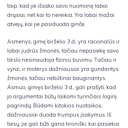
taip, kad jie išsako savo nuomonę labai
drąsiai, net kai to nereikia. Yra labai mažai
atvejų, kai jie pasiduoda ginče.
Asmenys, gimę birželio 3 d., yra racionalūs ir
labai judrūs žmonės, tačiau nepasiekę savo
tikslo nesinaudoja fiziniu buvimu. Tačiau ir
vyrai, ir moterys dažniausiai yra gundantys
žmonės, tačiau nebūtinai bauginantys.
Asmuo, gimęs birželio 3 d., gali prašyti, kad
jo argumentai būtų laikomi turinčiais loginį
pagrindą. Būdami kitokios nuotaikos,
dažniausiai duoda trumpus įsakymus. Iš
tiesų, jie gali būti gana tironiški, kai pasiekia