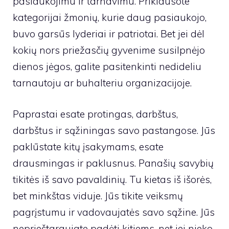
pasiaukojimu ir tarnavimu. Priklausote
kategorijai žmonių, kurie daug pasiaukojo,
buvo garsūs lyderiai ir patriotai. Bet jei dėl
kokių nors priežasčių gyvenime susilpnėjo
dienos jėgos, galite pasitenkinti nedideliu
tarnautoju ar buhalteriu organizacijoje.
Paprastai esate protingas, darbštus,
darbštus ir sąžiningas savo pastangose. Jūs
paklūstate kitų įsakymams, esate
drausmingas ir paklusnus. Panašių savybių
tikitės iš savo pavaldinių. Tu kietas iš išorės,
bet minkštas viduje. Jūs tikite veiksmų
pagrįstumu ir vadovaujatės savo sąžine. Jūs
neprieštaraujate padėti kitiems, net jei nieko