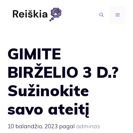
Pereiti
prie
MENIU
turinio
GIMITE
BIRŽELIO 3 D.?
Sužinokite
savo ateitį
10 balandžio, 2023
pagal
adminas