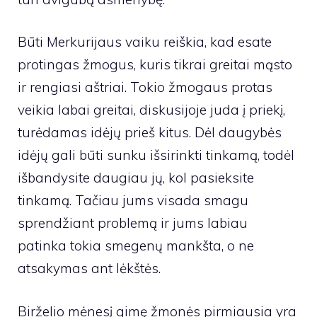
Būti Merkurijaus vaiku reiškia, kad esate
protingas žmogus, kuris tikrai greitai mąsto
ir rengiasi aštriai. Tokio žmogaus protas
veikia labai greitai, diskusijoje juda į priekį,
turėdamas idėjų prieš kitus. Dėl daugybės
idėjų gali būti sunku išsirinkti tinkamą, todėl
išbandysite daugiau jų, kol pasieksite
tinkamą. Tačiau jums visada smagu
sprendžiant problemą ir jums labiau
patinka tokia smegenų mankšta, o ne
atsakymas ant lėkštės.
Birželio mėnesį gimę žmonės pirmiausia yra