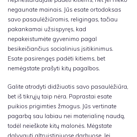
negaunate mainais. Jūs esate ortodoksas
savo pasaulėžiūromis, religingas, tačiau
pakankamai užsispyręs, kad
nepakeistumėte gyvenimo pagal
besikeičiančius socialinius įsitikinimus.
Esate pasirengęs padėti kitiems, bet
nemėgstate prašyti kitų pagalbos.
Galite atrodyti didžiuotis savo pasaulėžiūra,
bet iš tikrųjų taip nėra. Paprastai esate
puikios prigimties žmogus. Jūs vertinate
pagarbą sau labiau nei materialinę naudą,
todėl neieškote kitų malonės. Mėgstate
dalyvauti altruistiniuose darbuose. Jei