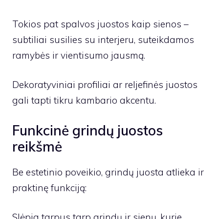
Tokios pat spalvos juostos kaip sienos –
subtiliai susilies su interjeru, suteikdamos
ramybės ir vientisumo jausmą.
Dekoratyviniai profiliai ar reljefinės juostos
gali tapti tikru kambario akcentu.
Funkcinė grindų juostos
reikšmė
Be estetinio poveikio, grindų juosta atlieka ir
praktinę funkciją:
Slėpia tarpus tarp grindų ir sienų, kurie