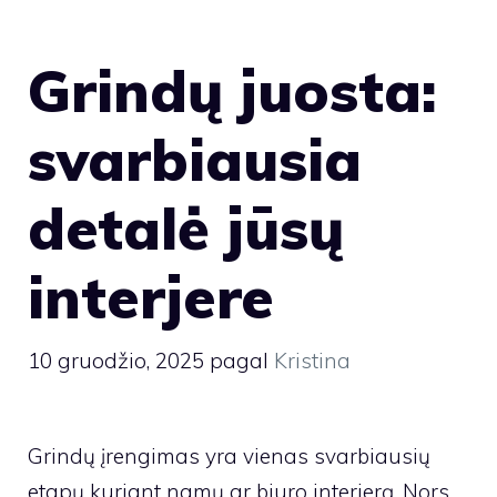
Grindų juosta:
svarbiausia
detalė jūsų
interjere
10 gruodžio, 2025
pagal
Kristina
Grindų įrengimas yra vienas svarbiausių
etapų kuriant namų ar biuro interjerą. Nors