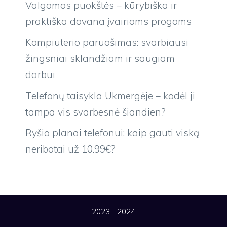
Valgomos puokštės – kūrybiška ir
praktiška dovana įvairioms progoms
Kompiuterio paruošimas: svarbiausi
žingsniai sklandžiam ir saugiam
darbui
Telefonų taisykla Ukmergėje – kodėl ji
tampa vis svarbesnė šiandien?
Ryšio planai telefonui: kaip gauti viską
neribotai už 10.99€?
2023 - 2024