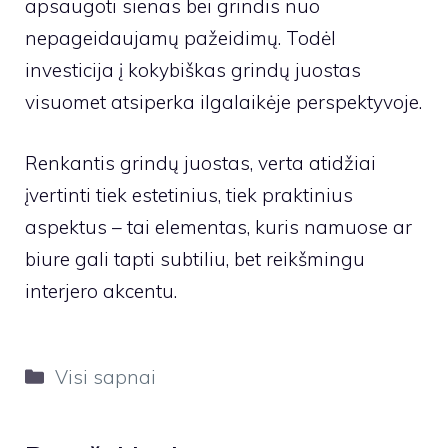
apsaugoti sienas bei grindis nuo
nepageidaujamų pažeidimų. Todėl
investicija į kokybiškas grindų juostas
visuomet atsiperka ilgalaikėje perspektyvoje.
Renkantis grindų juostas, verta atidžiai
įvertinti tiek estetinius, tiek praktinius
aspektus – tai elementas, kuris namuose ar
biure gali tapti subtiliu, bet reikšmingu
interjero akcentu.
Kategorijos
Visi sapnai