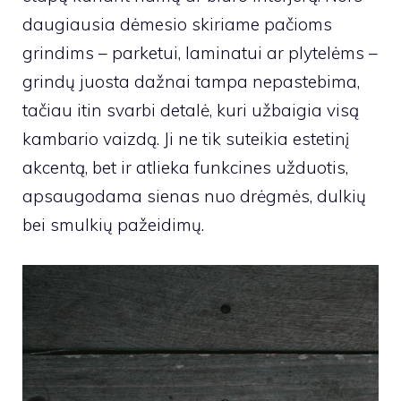
daugiausia dėmesio skiriame pačioms
grindims – parketui, laminatui ar plytelėms –
grindų juosta dažnai tampa nepastebima,
tačiau itin svarbi detalė, kuri užbaigia visą
kambario vaizdą. Ji ne tik suteikia estetinį
akcentą, bet ir atlieka funkcines užduotis,
apsaugodama sienas nuo drėgmės, dulkių
bei smulkių pažeidimų.