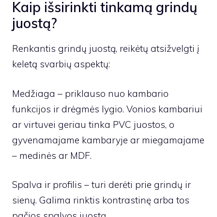
Kaip išsirinkti tinkamą grindų
juostą?
Renkantis grindų juostą, reikėtų atsižvelgti į
keletą svarbių aspektų:
Medžiaga – priklauso nuo kambario
funkcijos ir drėgmės lygio. Vonios kambariui
ar virtuvei geriau tinka PVC juostos, o
gyvenamajame kambaryje ar miegamajame
– medinės ar MDF.
Spalva ir profilis – turi derėti prie grindų ir
sienų. Galima rinktis kontrastinę arba tos
pačios spalvos juostą.