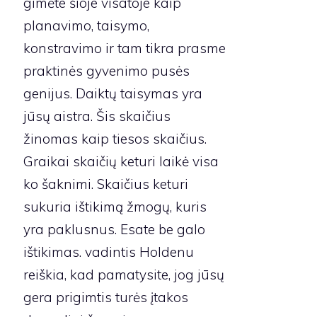
gimėte šioje visatoje kaip
planavimo, taisymo,
konstravimo ir tam tikra prasme
praktinės gyvenimo pusės
genijus. Daiktų taisymas yra
jūsų aistra. Šis skaičius
žinomas kaip tiesos skaičius.
Graikai skaičių keturi laikė visa
ko šaknimi. Skaičius keturi
sukuria ištikimą žmogų, kuris
yra paklusnus. Esate be galo
ištikimas. vadintis Holdenu
reiškia, kad pamatysite, jog jūsų
gera prigimtis turės įtakos