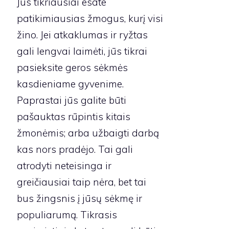
Jūs tikriausiai esate
patikimiausias žmogus, kurį visi
žino. Jei atkaklumas ir ryžtas
gali lengvai laimėti, jūs tikrai
pasieksite geros sėkmės
kasdieniame gyvenime.
Paprastai jūs galite būti
pašauktas rūpintis kitais
žmonėmis; arba užbaigti darbą
kas nors pradėjo. Tai gali
atrodyti neteisinga ir
greičiausiai taip nėra, bet tai
bus žingsnis į jūsų sėkmę ir
populiarumą. Tikrasis