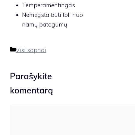
Temperamentingas
Nemėgsta būti toli nuo
namų patogumų
Kategorijos
Visi sapnai
Parašykite
komentarą
Komentaras