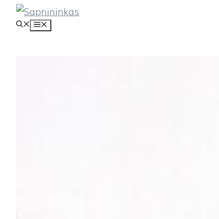
Pereiti
MENIU
prie
turinio