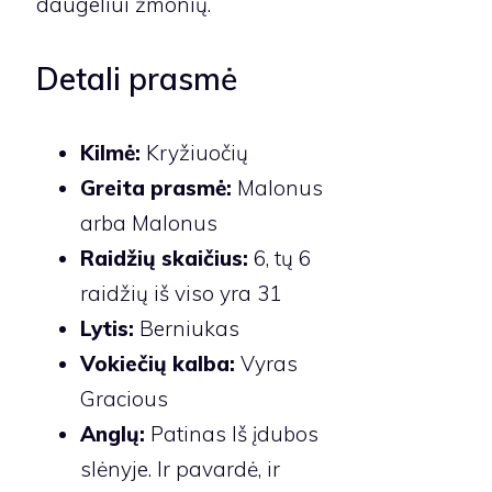
daugeliui žmonių.
Detali prasmė
Kilmė:
Kryžiuočių
Greita prasmė:
Malonus
arba Malonus
Raidžių skaičius:
6, tų 6
raidžių iš viso yra 31
Lytis:
Berniukas
Vokiečių kalba:
Vyras
Gracious
Anglų:
Patinas Iš įdubos
slėnyje. Ir pavardė, ir