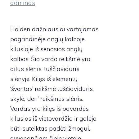
adminas
Holden dažniausiai vartojamas
pagrindinėje anglų kalboje,
kilusioje iš senosios anglų
kalbos. Šio vardo reikšmė yra
gilus slėnis, tuščiaviduris
slėnyje. Kilęs iš elementų
‘šventas’ reikšmė tuščiaviduris,
skylė; ‘den’ reikšmės slėnis.
Vardas yra kilęs iš pavardės,
kilusios iš vietovardžio ir galėjo
būti suteiktas padėti žmogui,
gyvenančiam šioje vietoje.