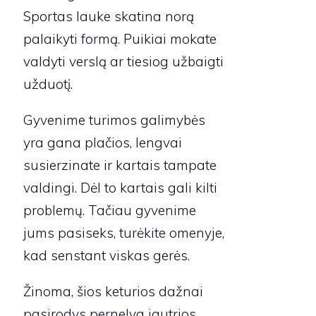
Sportas lauke skatina norą
palaikyti formą. Puikiai mokate
valdyti verslą ar tiesiog užbaigti
užduotį.
Gyvenime turimos galimybės
yra gana plačios, lengvai
susierzinate ir kartais tampate
valdingi. Dėl to kartais gali kilti
problemų. Tačiau gyvenime
jums pasiseks, turėkite omenyje,
kad senstant viskas gerės.
Žinoma, šios keturios dažnai
pasirodys pernelyg jautrios.