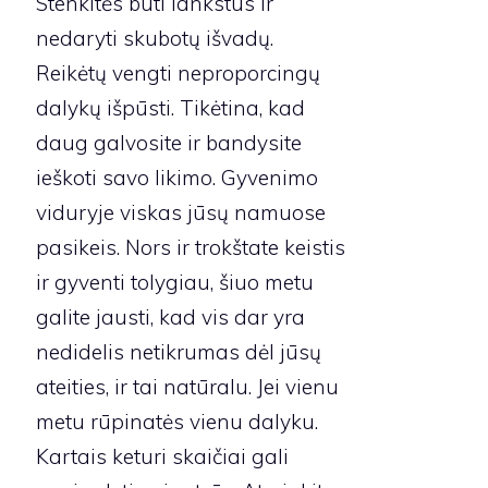
Stenkitės būti lankstūs ir
nedaryti skubotų išvadų.
Reikėtų vengti neproporcingų
dalykų išpūsti. Tikėtina, kad
daug galvosite ir bandysite
ieškoti savo likimo. Gyvenimo
viduryje viskas jūsų namuose
pasikeis. Nors ir trokštate keistis
ir gyventi tolygiau, šiuo metu
galite jausti, kad vis dar yra
nedidelis netikrumas dėl jūsų
ateities, ir tai natūralu. Jei vienu
metu rūpinatės vienu dalyku.
Kartais keturi skaičiai gali