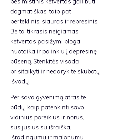
pesimistinis ketvertas gali būti
dogmatiškas, taip pat
perteklinis, siauras ir represinis.
Be to, tikrasis neigiamas
ketvertas pasižymi bloga
nuotaika ir polinkiu į depresinę
būseną. Stenkitės visada
prisitaikyti ir nedarykite skubotų
išvadų.
Per savo gyvenimą atrasite
būdų, kaip patenkinti savo
vidinius poreikius ir norus,
susijusius su išraiška,
išradingumu ir malonumu.