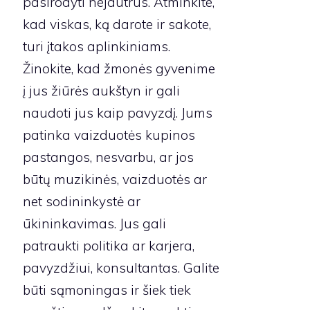
pasirodyti nejautrūs. Atminkite,
kad viskas, ką darote ir sakote,
turi įtakos aplinkiniams.
Žinokite, kad žmonės gyvenime
į jus žiūrės aukštyn ir gali
naudoti jus kaip pavyzdį. Jums
patinka vaizduotės kupinos
pastangos, nesvarbu, ar jos
būtų muzikinės, vaizduotės ar
net sodininkystė ar
ūkininkavimas. Jus gali
patraukti politika ar karjera,
pavyzdžiui, konsultantas. Galite
būti sąmoningas ir šiek tiek