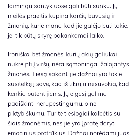
laimingu santykiuose gali būti sunku. Jų
meilės praeitis kupina karčių buvusių ir
žmonių, kurie mano, kad jie galėjo būti tokie,
jei tik būtų skyrę pakankamai laiko.
Ironiška, bet žmonės, kurių akių galiukai
nukreipti į viršų, nėra sąmoningai žalojantys
žmonės. Tiesą sakant, jie dažnai yra tokie
susitelkę į save, kad iš tikrųjų nesuvokia, kad
kenkia būtent jiems. Jų elgesį galima
paaiškinti nerūpestingumu, o ne
piktybiškumu. Turite tiesiogiai kalbėtis su
šiais žmonėmis, nes jie yra įpratę daryti
emocinius protrūkius. Dažnai norėdami juos