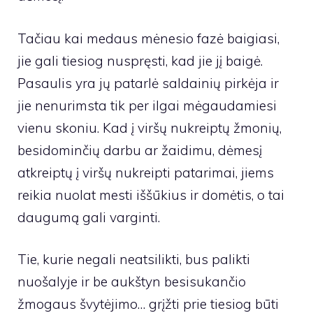
Tačiau kai medaus mėnesio fazė baigiasi,
jie gali tiesiog nuspręsti, kad jie jį baigė.
Pasaulis yra jų patarlė saldainių pirkėja ir
jie nenurimsta tik per ilgai mėgaudamiesi
vienu skoniu. Kad į viršų nukreiptų žmonių,
besidominčių darbu ar žaidimu, dėmesį
atkreiptų į viršų nukreipti patarimai, jiems
reikia nuolat mesti iššūkius ir domėtis, o tai
daugumą gali varginti.
Tie, kurie negali neatsilikti, bus palikti
nuošalyje ir be aukštyn besisukančio
žmogaus švytėjimo… grįžti prie tiesiog būti