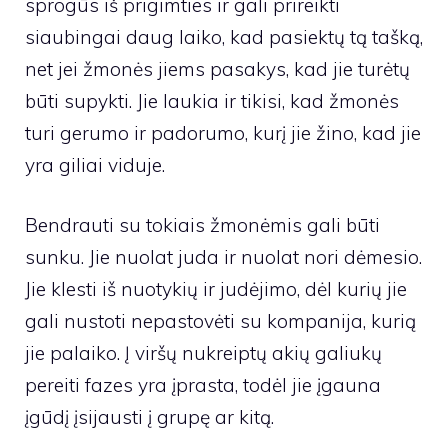
sprogūs iš prigimties ir gali prireikti
siaubingai daug laiko, kad pasiektų tą tašką,
net jei žmonės jiems pasakys, kad jie turėtų
būti supykti. Jie laukia ir tikisi, kad žmonės
turi gerumo ir padorumo, kurį jie žino, kad jie
yra giliai viduje.
Bendrauti su tokiais žmonėmis gali būti
sunku. Jie nuolat juda ir nuolat nori dėmesio.
Jie klesti iš nuotykių ir judėjimo, dėl kurių jie
gali nustoti nepastovėti su kompanija, kurią
jie palaiko. Į viršų nukreiptų akių galiukų
pereiti fazes yra įprasta, todėl jie įgauna
įgūdį įsijausti į grupę ar kitą.