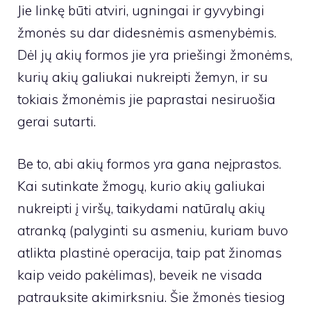
Jie linkę būti atviri, ugningai ir gyvybingi
žmonės su dar didesnėmis asmenybėmis.
Dėl jų akių formos jie yra priešingi žmonėms,
kurių akių galiukai nukreipti žemyn, ir su
tokiais žmonėmis jie paprastai nesiruošia
gerai sutarti.
Be to, abi akių formos yra gana neįprastos.
Kai sutinkate žmogų, kurio akių galiukai
nukreipti į viršų, taikydami natūralų akių
atranką (palyginti su asmeniu, kuriam buvo
atlikta plastinė operacija, taip pat žinomas
kaip veido pakėlimas), beveik ne visada
patrauksite akimirksniu. Šie žmonės tiesiog