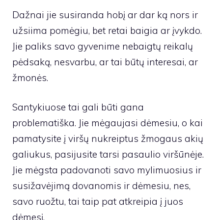
Dažnai jie susiranda hobį ar dar ką nors ir
užsiima pomėgiu, bet retai baigia ar įvykdo.
Jie paliks savo gyvenime nebaigtų reikalų
pėdsaką, nesvarbu, ar tai būtų interesai, ar
žmonės.
Santykiuose tai gali būti gana
problematiška. Jie mėgaujasi dėmesiu, o kai
pamatysite į viršų nukreiptus žmogaus akių
galiukus, pasijusite tarsi pasaulio viršūnėje.
Jie mėgsta padovanoti savo mylimuosius ir
susižavėjimą dovanomis ir dėmesiu, nes,
savo ruožtu, tai taip pat atkreipia į juos
dėmesį.