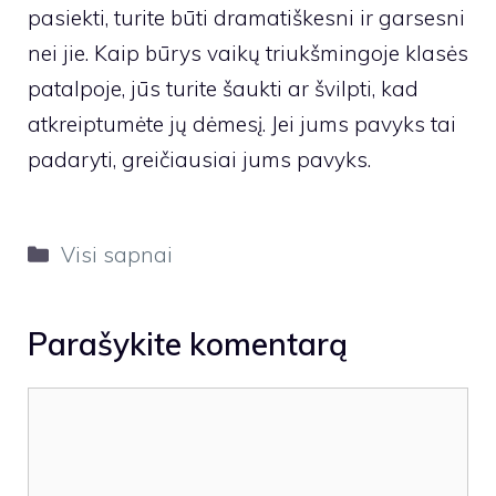
pasiekti, turite būti dramatiškesni ir garsesni
nei jie. Kaip būrys vaikų triukšmingoje klasės
patalpoje, jūs turite šaukti ar švilpti, kad
atkreiptumėte jų dėmesį. Jei jums pavyks tai
padaryti, greičiausiai jums pavyks.
Kategorijos
Visi sapnai
Parašykite komentarą
Komentaras