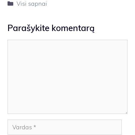
Kategorijos
Visi sapnai
Parašykite komentarą
Komentaras
Vardas