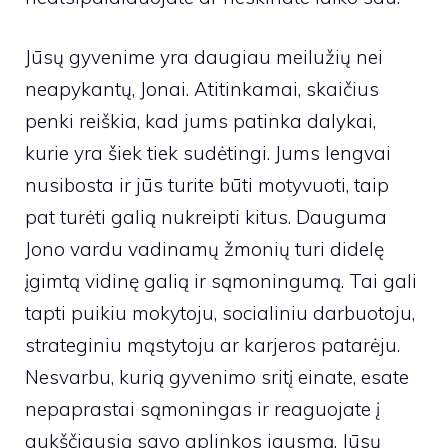
Jūsų gyvenime yra daugiau meilužių nei
neapykantų, Jonai. Atitinkamai, skaičius
penki reiškia, kad jums patinka dalykai,
kurie yra šiek tiek sudėtingi. Jums lengvai
nusibosta ir jūs turite būti motyvuoti, taip
pat turėti galią nukreipti kitus. Dauguma
Jono vardu vadinamų žmonių turi didelę
įgimtą vidinę galią ir sąmoningumą. Tai gali
tapti puikiu mokytoju, socialiniu darbuotoju,
strateginiu mąstytoju ar karjeros patarėju.
Nesvarbu, kurią gyvenimo sritį einate, esate
nepaprastai sąmoningas ir reaguojate į
aukščiausią savo aplinkos jausmą. Jūsų