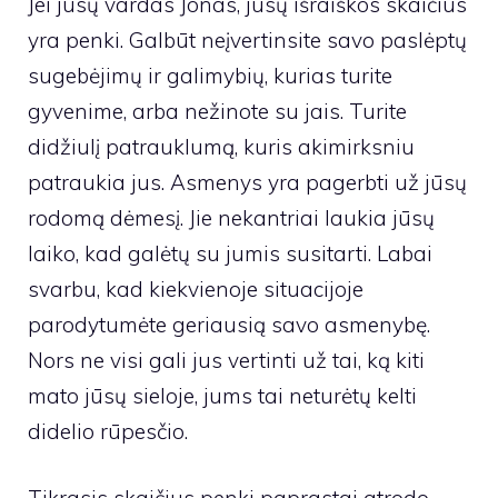
Jei jūsų vardas Jonas, jūsų išraiškos skaičius
yra penki. Galbūt neįvertinsite savo paslėptų
sugebėjimų ir galimybių, kurias turite
gyvenime, arba nežinote su jais. Turite
didžiulį patrauklumą, kuris akimirksniu
patraukia jus. Asmenys yra pagerbti už jūsų
rodomą dėmesį. Jie nekantriai laukia jūsų
laiko, kad galėtų su jumis susitarti. Labai
svarbu, kad kiekvienoje situacijoje
parodytumėte geriausią savo asmenybę.
Nors ne visi gali jus vertinti už tai, ką kiti
mato jūsų sieloje, jums tai neturėtų kelti
didelio rūpesčio.