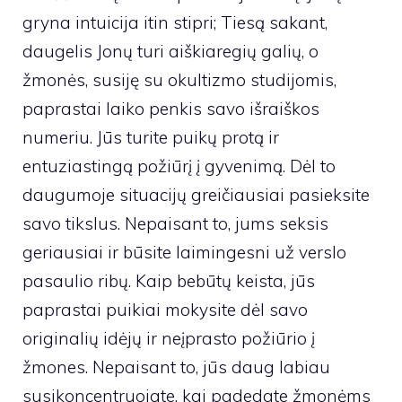
gryna intuicija itin stipri; Tiesą sakant,
daugelis Jonų turi aiškiaregių galių, o
žmonės, susiję su okultizmo studijomis,
paprastai laiko penkis savo išraiškos
numeriu. Jūs turite puikų protą ir
entuziastingą požiūrį į gyvenimą. Dėl to
daugumoje situacijų greičiausiai pasieksite
savo tikslus. Nepaisant to, jums seksis
geriausiai ir būsite laimingesni už verslo
pasaulio ribų. Kaip bebūtų keista, jūs
paprastai puikiai mokysite dėl savo
originalių idėjų ir neįprasto požiūrio į
žmones. Nepaisant to, jūs daug labiau
susikoncentruojate, kai padedate žmonėms