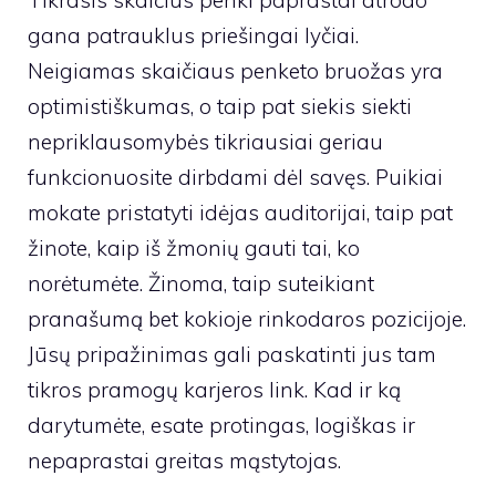
Tikrasis skaičius penki paprastai atrodo
gana patrauklus priešingai lyčiai.
Neigiamas skaičiaus penketo bruožas yra
optimistiškumas, o taip pat siekis siekti
nepriklausomybės tikriausiai geriau
funkcionuosite dirbdami dėl savęs. Puikiai
mokate pristatyti idėjas auditorijai, taip pat
žinote, kaip iš žmonių gauti tai, ko
norėtumėte. Žinoma, taip suteikiant
pranašumą bet kokioje rinkodaros pozicijoje.
Jūsų pripažinimas gali paskatinti jus tam
tikros pramogų karjeros link. Kad ir ką
darytumėte, esate protingas, logiškas ir
nepaprastai greitas mąstytojas.