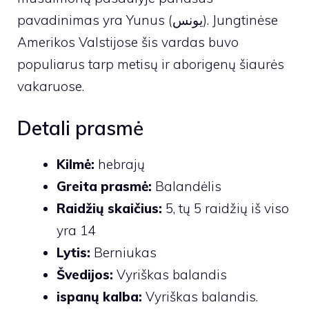
pavadinimas yra Yunus (یونس). Jungtinėse
Amerikos Valstijose šis vardas buvo
populiarus tarp metisų ir aborigenų šiaurės
vakaruose.
Detali prasmė
Kilmė:
hebrajų
Greita prasmė:
Balandėlis
Raidžių skaičius:
5, tų 5 raidžių iš viso
yra 14
Lytis:
Berniukas
Švedijos:
Vyriškas balandis
ispanų kalba:
Vyriškas balandis.