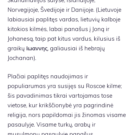
Skandinavijos šalyse, Islandijoje,
Norvegijoje, Švedijoje ir Danijoje. (Lietuvoje
labiausiai paplitęs vardas, lietuvių kalboje
kitokios kilmės, labai panašus į Joną ir
Johanesą, taip pat kitus vardus, kilusius iš
graikų Ιωαννης, galiausiai iš hebrajų
Jochanan).
Plačiai paplitęs naudojimas ir
populiarumas yra susijęs su Roscoe kilme;
šis pavadinimas tikrai vartojamas tose
vietose, kur krikščionybė yra pagrindinė
religija, nors papildomai jis žinomas visame
pasaulyje. Visame turkų, arabų ir
musulmonų pasaulyje panašus