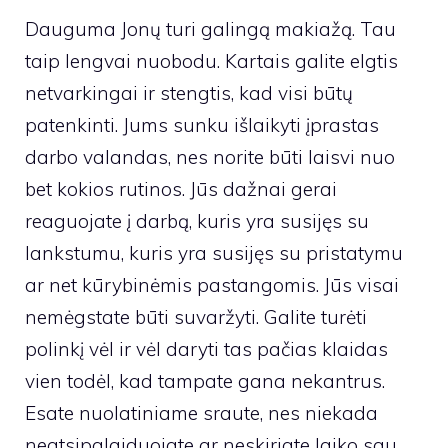
Dauguma Jonų turi galingą makiažą. Tau
taip lengvai nuobodu. Kartais galite elgtis
netvarkingai ir stengtis, kad visi būtų
patenkinti. Jums sunku išlaikyti įprastas
darbo valandas, nes norite būti laisvi nuo
bet kokios rutinos. Jūs dažnai gerai
reaguojate į darbą, kuris yra susijęs su
lankstumu, kuris yra susijęs su pristatymu
ar net kūrybinėmis pastangomis. Jūs visai
nemėgstate būti suvaržyti. Galite turėti
polinkį vėl ir vėl daryti tas pačias klaidas
vien todėl, kad tampate gana nekantrus.
Esate nuolatiniame sraute, nes niekada
neatsipalaiduojate ar neskiriate laiko sau.