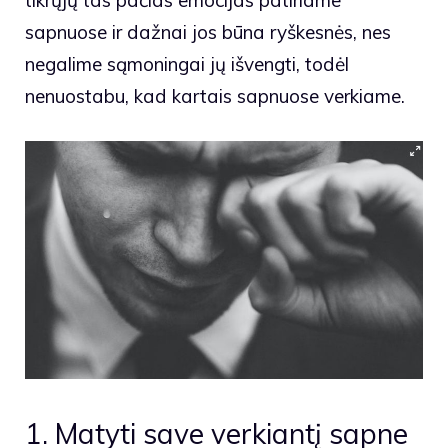
tikrųjų tas pačias emocijas patiriame
sapnuose ir dažnai jos būna ryškesnės, nes
negalime sąmoningai jų išvengti, todėl
nenuostabu, kad kartais sapnuose verkiame.
1. Matyti save verkiantį sapne