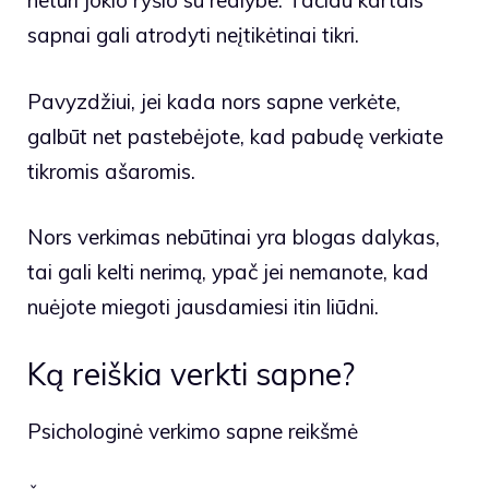
neturi jokio ryšio su realybe. Tačiau kartais
sapnai gali atrodyti neįtikėtinai tikri.
Pavyzdžiui, jei kada nors sapne verkėte,
galbūt net pastebėjote, kad pabudę verkiate
tikromis ašaromis.
Nors verkimas nebūtinai yra blogas dalykas,
tai gali kelti nerimą, ypač jei nemanote, kad
nuėjote miegoti jausdamiesi itin liūdni.
Ką reiškia verkti sapne?
Psichologinė verkimo sapne reikšmė