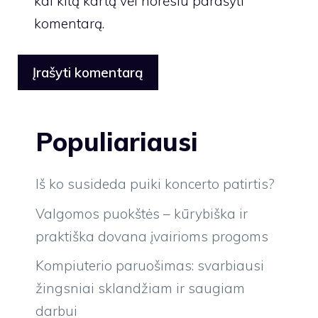
kai kitą kartą vėl norėsiu parašyti
komentarą.
Populiariausi
Iš ko susideda puiki koncerto patirtis?
Valgomos puokštės – kūrybiška ir
praktiška dovana įvairioms progoms
Kompiuterio paruošimas: svarbiausi
žingsniai sklandžiam ir saugiam
darbui