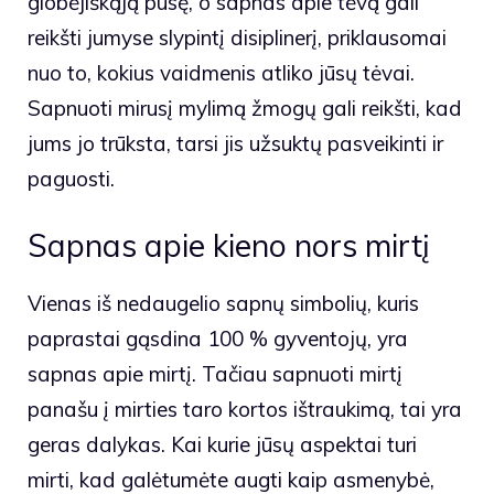
globėjiškąją pusę, o sapnas apie tėvą gali
reikšti jumyse slypintį disiplinerį, priklausomai
nuo to, kokius vaidmenis atliko jūsų tėvai.
Sapnuoti mirusį mylimą žmogų gali reikšti, kad
jums jo trūksta, tarsi jis užsuktų pasveikinti ir
paguosti.
Sapnas apie kieno nors mirtį
Vienas iš nedaugelio sapnų simbolių, kuris
paprastai gąsdina 100 % gyventojų, yra
sapnas apie mirtį. Tačiau sapnuoti mirtį
panašu į mirties taro kortos ištraukimą, tai yra
geras dalykas. Kai kurie jūsų aspektai turi
mirti, kad galėtumėte augti kaip asmenybė,