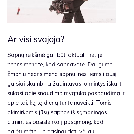
Ar visi svajoja?
Sapnų reikšmė gali būti aktuali, net jei
neprisimenate, kad sapnavote. Dauguma
žmonių neprisimena sapnų, nes jiems į ausį
garsiai skambina žadintuvas, o mintys iškart
sukasi apie snaudimo mygtuko paspaudimą ir
apie tai, ką tą dieną turite nuveikti. Tomis
akimirkomis jūsų sapnas iš sąmoningos
atminties pasislenka į pasąmonę, kad
galėtumėte juo pasinaudoti vėliau.