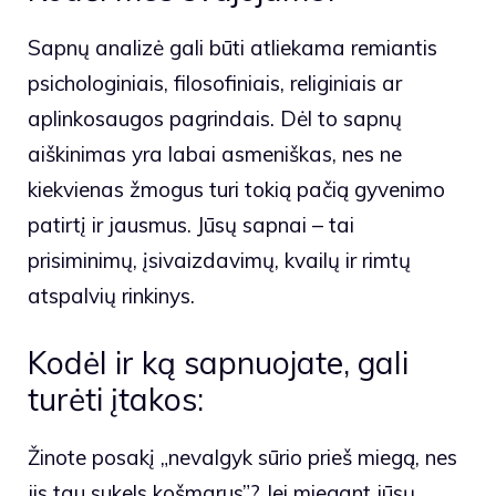
Sapnų analizė gali būti atliekama remiantis
psichologiniais, filosofiniais, religiniais ar
aplinkosaugos pagrindais. Dėl to sapnų
aiškinimas yra labai asmeniškas, nes ne
kiekvienas žmogus turi tokią pačią gyvenimo
patirtį ir jausmus. Jūsų sapnai – tai
prisiminimų, įsivaizdavimų, kvailų ir rimtų
atspalvių rinkinys.
Kodėl ir ką sapnuojate, gali
turėti įtakos:
Žinote posakį „nevalgyk sūrio prieš miegą, nes
jis tau sukels košmarus”? Jei miegant jūsų