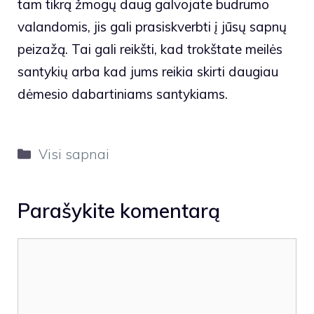
tam tikrą žmogų daug galvojate budrumo
valandomis, jis gali prasiskverbti į jūsų sapnų
peizažą. Tai gali reikšti, kad trokštate meilės
santykių arba kad jums reikia skirti daugiau
dėmesio dabartiniams santykiams.
Kategorijos
Visi sapnai
Parašykite komentarą
Komentaras