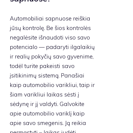
Automobiliai sapnuose reiškia
jūsų kontrolę. Be šios kontrolės
negalėsite išnaudoti viso savo
potencialo — padaryti ilgalaikių
ir realių pokyčių savo gyvenime,
todėl turite pakeisti savo
įsitikinimų sistemą. Panašiai
kaip automobilio varikliui, taip ir
šiam varikliui laikas sėsti į
sėdynę ir jį valdyti. Galvokite
apie automobilio variklį kaip
apie savo smegenis. Ją reikia
permąstyti – laikas judėti