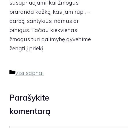
susapnuojami, kai žmogus
praranda kažką, kas jam rūpi, –
darbą, santykius, namus ar
pinigus. Tačiau kiekvienas
žmogus turi galimybę gyvenime
žengti į priekį.
Kategorijos
Visi sapnai
Parašykite
komentarą