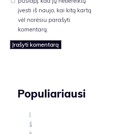
puslapį, kad jų nebereiktų
įvesti iš naujo, kai kitą kartą
vėl norėsiu parašyti
komentarą.
Populiariausi
I
š
k