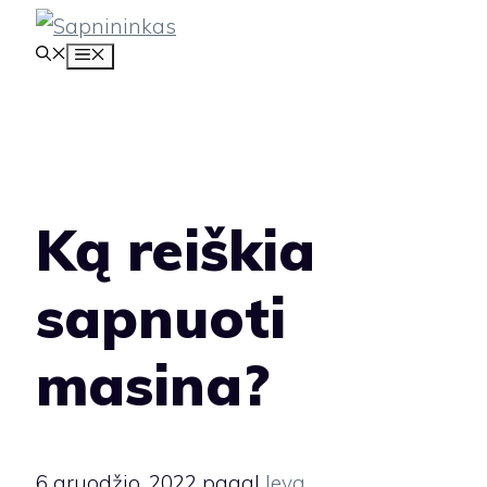
Pereiti
MENIU
prie
turinio
Ką reiškia
sapnuoti
masina?
6 gruodžio, 2022
pagal
Ieva