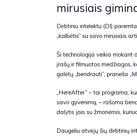
mirusiais gimina
Dirbtiniu intelektu (DI) parem
„kalbėtis” su savo mirusiais art
Ši technologija veikia mokant d
įrašų ir filmuotos medžiagos, k
galėtų „bendrauti”, praneša „
„HereAfter” – tai programa, kur
savo gyvenimą, – rašoma bendrov
dalytis jais su žmonėmis, kuriuo
Daugeliu atvejų šių dirbtinių int