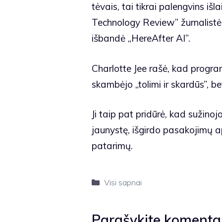
tėvais, tai tikrai palengvins išl
Technology Review” žurnalistė 
išbandė „HereAfter AI”.
Charlotte Jee rašė, kad programė
skambėjo „tolimi ir skardūs”, b
Ji taip pat pridūrė, kad sužinojo
jaunystę, išgirdo pasakojimų a
patarimų.
Kategorijos
Visi sapnai
Parašykite komenta