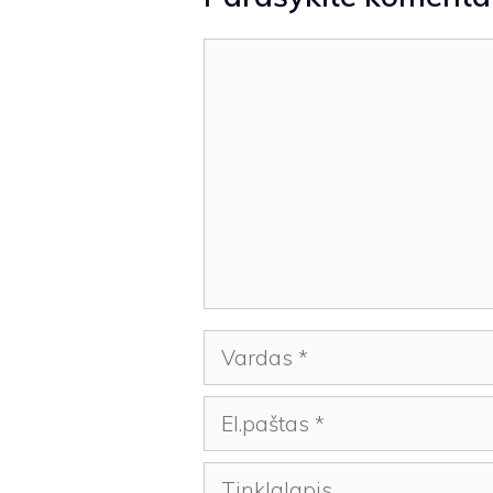
Komentaras
Vardas
El.paštas
Tinklalapis