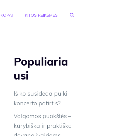
KOPAI
KITOS REIKŠMĖS
Populiaria
usi
Iš ko susideda puiki
koncerto patirtis?
Valgomos puokštės –
kūrybiška ir praktiška
dovana įvairioms