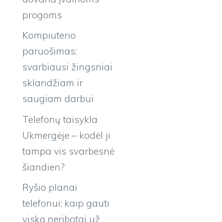
progoms
Kompiuterio
paruošimas:
svarbiausi žingsniai
sklandžiam ir
saugiam darbui
Telefonų taisykla
Ukmergėje – kodėl ji
tampa vis svarbesnė
šiandien?
Ryšio planai
telefonui: kaip gauti
viską neribotai už