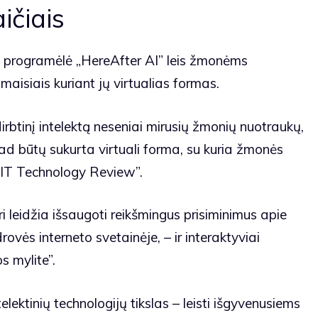
ičiais
ta programėlė „HereAfter AI” leis žmonėms
imaisiais kuriant jų virtualias formas.
irbtinį intelektą neseniai mirusių žmonių nuotraukų,
ad būtų sukurta virtuali forma, su kuria žmonės
MIT Technology Review”.
i leidžia išsaugoti reikšmingus prisiminimus apie
ės interneto svetainėje, – ir interaktyviai
s mylite”.
elektinių technologijų tikslas – leisti išgyvenusiems