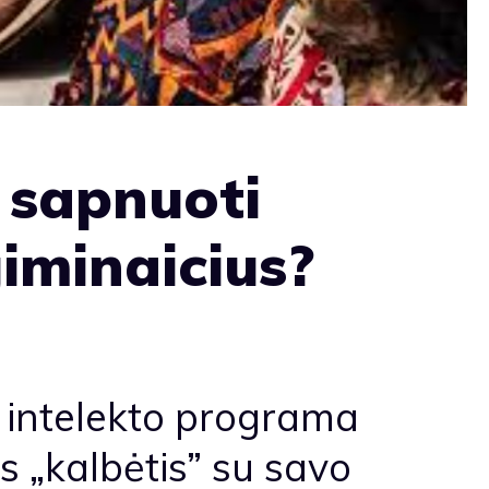
a sapnuoti
iminaicius?
o intelekto programa
 „kalbėtis” su savo