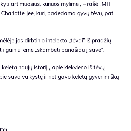
aikyti artimuosius, kuriuos mylime”, – rašė „MIT
Charlotte Jee, kuri, padedama gyvų tėvų, pati
lėje jos dirbtinio intelekto „tėvai” iš pradžių
et ilgainiui ėmė „skambėti panašiau į save”.
 keletą naujų istorijų apie kiekvieno iš tėvų
pie savo vaikystę ir net gavo keletą gyvenimiškų
rą