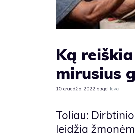
Ką reiški
mirusius g
10 gruodžio, 2022
pagal
Ieva
Toliau: Dirbtini
leidžia žmonėms