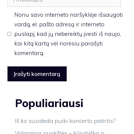
Noriu savo interneto naršyklėje išsaugoti
vardą, el. pašto adresą ir interneto
puslapį, kad jų nebereiktų įvesti iš naujo,
kai kitą kartą vėl norėsiu parašyti
komentarą.
Populiariausi
Iš ko susideda puiki koncerto patirtis?
Valgomos puokštės – kūrybiška ir