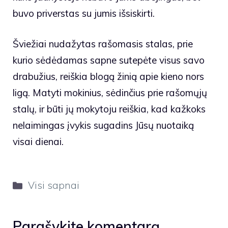
buvo priverstas su jumis išsiskirti.
Šviežiai nudažytas rašomasis stalas, prie
kurio sėdėdamas sapne sutepėte visus savo
drabužius, reiškia blogą žinią apie kieno nors
ligą. Matyti mokinius, sėdinčius prie rašomųjų
stalų, ir būti jų mokytoju reiškia, kad kažkoks
nelaimingas įvykis sugadins Jūsų nuotaiką
visai dienai.
Kategorijos
Visi sapnai
Parašykite komentarą