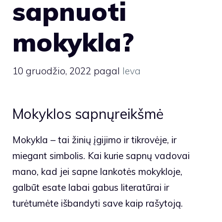
sapnuoti
mokykla?
10 gruodžio, 2022
pagal
Ieva
Mokyklos sapnųreikšmė
Mokykla – tai žinių įgijimo ir tikrovėje, ir
miegant simbolis. Kai kurie sapnų vadovai
mano, kad jei sapne lankotės mokykloje,
galbūt esate labai gabus literatūrai ir
turėtumėte išbandyti save kaip rašytoją.