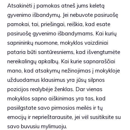
Atsakinėti į pamokas atneš jums keletą
gyvenimo išbandymų. Jei nebuvote pasiruošę
pamokai, tai, priešingai, reiškia, kad esate
pasiruošę gyvenimo išbandymams. Kai kurių
sapnininkų nuomone, mokyklos vaizdiniai
pataria būti santūresniems, kad išvengtumėte
nereikalingų apkalbų. Kai kurie sapnaraščiai
mano, kad atsakymų nežinojimas į mokykloje
užduodamus klausimus yra jūsų silpnos
pozicijos realybėje ženklas. Dar vienas
mokyklos sapno aiškinimas yra tas, kad
pasiilgstate savo pirmosios meilės ir tų
emocijų ir neprieštarausite, jei vėl susitiksite su
savo buvusiu mylimuoju.