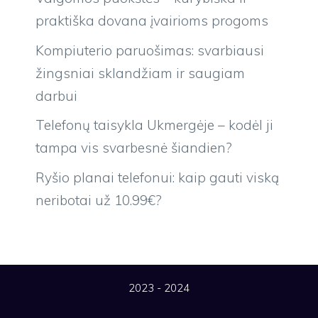
praktiška dovana įvairioms progoms
Kompiuterio paruošimas: svarbiausi
žingsniai sklandžiam ir saugiam
darbui
Telefonų taisykla Ukmergėje – kodėl ji
tampa vis svarbesnė šiandien?
Ryšio planai telefonui: kaip gauti viską
neribotai už 10.99€?
2023 - 2024