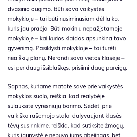
dvasinio augimo. Būti savo vaikystės
mokykloje – tai būti nusiminusiam dėl laiko,
kuris jau praėjo. Būti mokiniu nepažįstamoje
mokykloje – kai kurios klaidos apsunkina tavo
gyvenimą. Pasiklysti mokykloje – tai turėti
neaiškių planų. Nerandi savo vietos klasėje –
esi per daug išsiblaškęs, prisiimi daug pareigų.
Sapnas, kuriame matote save prie vaikystės
mokyklos suolo, reiškia, kad realybėje
sulauksite vyresniųjų barimo. Sėdėti prie
vaikiško rašomojo stalo, dalyvaujant klasės
tėvų susirinkime, reiškia, kad sutiksite žmogų,
kuris jaunystėje nebuvo jums abejingas, bet