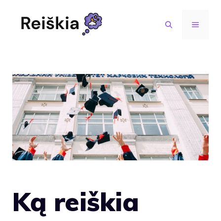
Pereiti
prie
MENIU
turinio
Ką reiškia