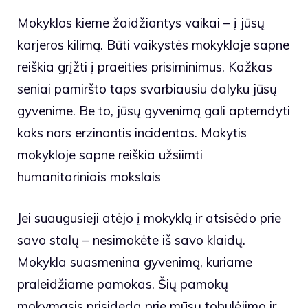
Mokyklos kieme žaidžiantys vaikai – į jūsų
karjeros kilimą. Būti vaikystės mokykloje sapne
reiškia grįžti į praeities prisiminimus. Kažkas
seniai pamiršto taps svarbiausiu dalyku jūsų
gyvenime. Be to, jūsų gyvenimą gali aptemdyti
koks nors erzinantis incidentas. Mokytis
mokykloje sapne reiškia užsiimti
humanitariniais mokslais
Jei suaugusieji atėjo į mokyklą ir atsisėdo prie
savo stalų – nesimokėte iš savo klaidų.
Mokykla suasmenina gyvenimą, kuriame
praleidžiame pamokas. Šių pamokų
mokymasis prisideda prie mūsų tobulėjimo ir