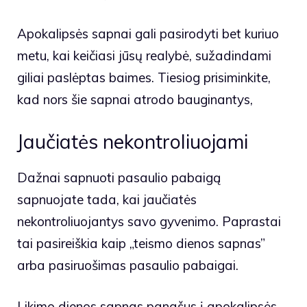
Apokalipsės sapnai gali pasirodyti bet kuriuo
metu, kai keičiasi jūsų realybė, sužadindami
giliai paslėptas baimes. Tiesiog prisiminkite,
kad nors šie sapnai atrodo bauginantys,
Jaučiatės nekontroliuojami
Dažnai sapnuoti pasaulio pabaigą
sapnuojate tada, kai jaučiatės
nekontroliuojantys savo gyvenimo. Paprastai
tai pasireiškia kaip „teismo dienos sapnas”
arba pasiruošimas pasaulio pabaigai.
Likimo dienos sapnas panašus į apokalipsės