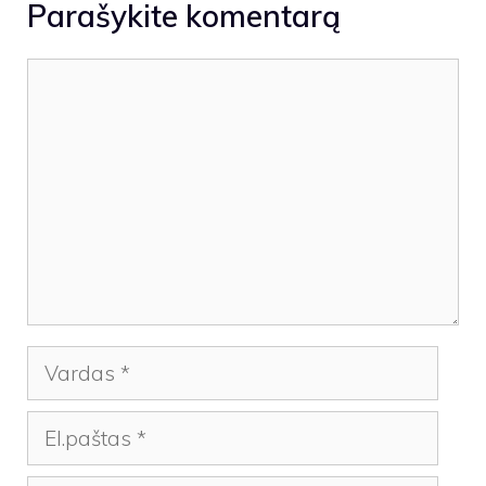
Parašykite komentarą
Komentaras
Vardas
El.paštas