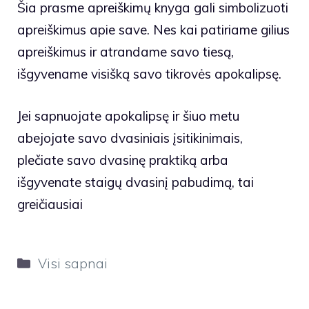
Šia prasme apreiškimų knyga gali simbolizuoti
apreiškimus apie save. Nes kai patiriame gilius
apreiškimus ir atrandame savo tiesą,
išgyvename visišką savo tikrovės apokalipsę.
Jei sapnuojate apokalipsę ir šiuo metu
abejojate savo dvasiniais įsitikinimais,
plečiate savo dvasinę praktiką arba
išgyvenate staigų dvasinį pabudimą, tai
greičiausiai
Kategorijos
Visi sapnai