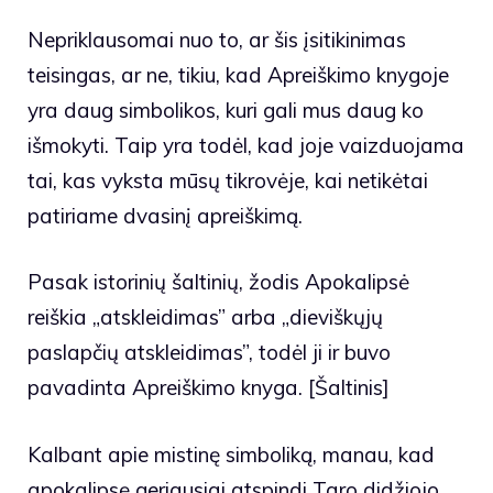
Nepriklausomai nuo to, ar šis įsitikinimas
teisingas, ar ne, tikiu, kad Apreiškimo knygoje
yra daug simbolikos, kuri gali mus daug ko
išmokyti. Taip yra todėl, kad joje vaizduojama
tai, kas vyksta mūsų tikrovėje, kai netikėtai
patiriame dvasinį apreiškimą.
Pasak istorinių šaltinių, žodis Apokalipsė
reiškia „atskleidimas” arba „dieviškųjų
paslapčių atskleidimas”, todėl ji ir buvo
pavadinta Apreiškimo knyga. [Šaltinis]
Kalbant apie mistinę simboliką, manau, kad
apokalipsę geriausiai atspindi Taro didžiojo