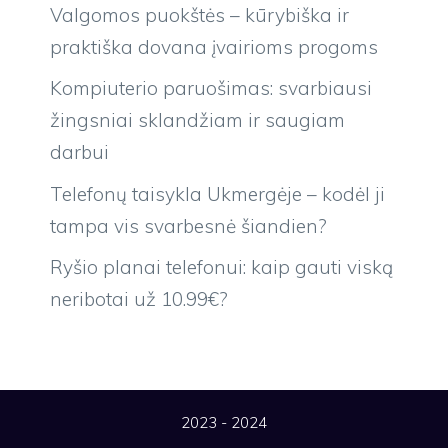
Valgomos puokštės – kūrybiška ir
praktiška dovana įvairioms progoms
Kompiuterio paruošimas: svarbiausi
žingsniai sklandžiam ir saugiam
darbui
Telefonų taisykla Ukmergėje – kodėl ji
tampa vis svarbesnė šiandien?
Ryšio planai telefonui: kaip gauti viską
neribotai už 10.99€?
2023 - 2024