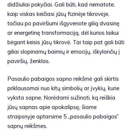
didžiuliai pokyčiai. Gali būti, kad nematote,
kaip viskas keičiasi jūsų fizinėje tikrovėje,
tačiau po paviršiumi išgyvenote gilią dvasinę
ar energetinę transformaciją, dėl kurios laikui
bėgant keisis jūsų tikrovė. Tai taip pat gali būti
giliai slopinamų baimių ir emocijų, iškylančių į
paviršių, ženklas.
Pasaulio pabaigos sapno reikšmė gali skirtis
priklausomai nuo kitų simbolių ar įvykių, kurie
vyksta sapne. Norėdami sužinoti, ką reiškia
jūsų sapnas apie apokalipsę, šiame
straipsnyje aptarsime 5 „pasaulio pabaigos”
sapnų reikšmes.