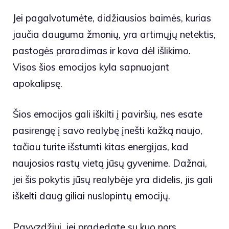
Jei pagalvotumėte, didžiausios baimės, kurias
jaučia dauguma žmonių, yra artimųjų netektis,
pastogės praradimas ir kova dėl išlikimo.
Visos šios emocijos kyla sapnuojant
apokalipsę.
Šios emocijos gali iškilti į paviršių, nes esate
pasirengę į savo realybę įnešti kažką naujo,
tačiau turite išstumti kitas energijas, kad
naujosios rastų vietą jūsų gyvenime. Dažnai,
jei šis pokytis jūsų realybėje yra didelis, jis gali
iškelti daug giliai nuslopintų emocijų.
Pavyzdžiui, jei pradedate su kuo nors