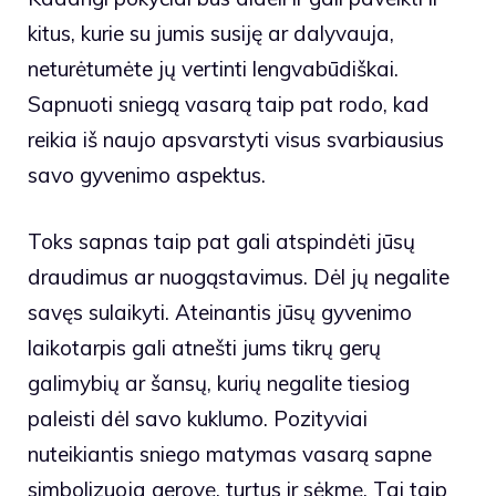
kitus, kurie su jumis susiję ar dalyvauja,
neturėtumėte jų vertinti lengvabūdiškai.
Sapnuoti sniegą vasarą taip pat rodo, kad
reikia iš naujo apsvarstyti visus svarbiausius
savo gyvenimo aspektus.
Toks sapnas taip pat gali atspindėti jūsų
draudimus ar nuogąstavimus. Dėl jų negalite
savęs sulaikyti. Ateinantis jūsų gyvenimo
laikotarpis gali atnešti jums tikrų gerų
galimybių ar šansų, kurių negalite tiesiog
paleisti dėl savo kuklumo. Pozityviai
nuteikiantis sniego matymas vasarą sapne
simbolizuoja gerovę, turtus ir sėkmę. Tai taip