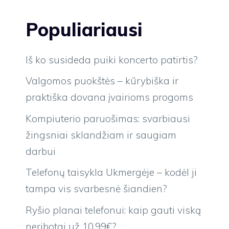
Populiariausi
Iš ko susideda puiki koncerto patirtis?
Valgomos puokštės – kūrybiška ir
praktiška dovana įvairioms progoms
Kompiuterio paruošimas: svarbiausi
žingsniai sklandžiam ir saugiam
darbui
Telefonų taisykla Ukmergėje – kodėl ji
tampa vis svarbesnė šiandien?
Ryšio planai telefonui: kaip gauti viską
neribotai už 10.99€?