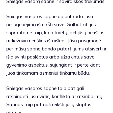
Sniegas vasarą sapne ir saviraiškos trūkumas
Sniegas vasaros sapne galbūt rodo jūsų
nesugebėjimą išreikšti save. Galbūt kiti jus
supranta ne taip, kaip turėtų, dėl jūsų nerišlios
ar liežuviu nerišlios išraiškos. Jūsų pasąmonė
per mūsų sapną bando patarti jums atsiverti ir
išlaisvinti paslėptus arba užrakintus savo
gyvenimo aspektus, sujungiant ir perteikiant
juos tinkamam asmeniui tinkamu būdu.
Sniegas vasaros sapne taip pat gali
atspindėti jūsų vidinį konfliktą ar atsiribojimą.
Sapnas taip pat gali reikšti jūsų slaptus
motyvus.