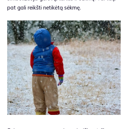
pat gali reikšti netikėtą sėkmę.