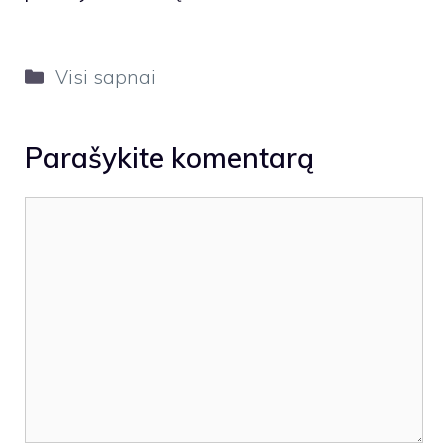
Kategorijos
Visi sapnai
Parašykite komentarą
Komentaras