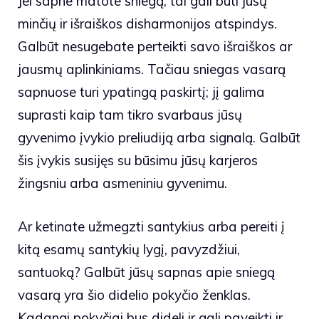
Jei sapne matote sniegą, tai gali būti jūsų
minčių ir išraiškos disharmonijos atspindys.
Galbūt nesugebate perteikti savo išraiškos ar
jausmų aplinkiniams. Tačiau sniegas vasarą
sapnuose turi ypatingą paskirtį; jį galima
suprasti kaip tam tikro svarbaus jūsų
gyvenimo įvykio preliudiją arba signalą. Galbūt
šis įvykis susijęs su būsimu jūsų karjeros
žingsniu arba asmeniniu gyvenimu.
Ar ketinate užmegzti santykius arba pereiti į
kitą esamų santykių lygį, pavyzdžiui,
santuoką? Galbūt jūsų sapnas apie sniegą
vasarą yra šio didelio pokyčio ženklas.
Kadangi pokyčiai bus dideli ir gali paveikti ir