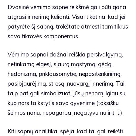
Dvasinė vėmimo sapne reikšmė gali būti gana
atgrasi ir nerimą kelianti. Visai tikėtina, kad jei
patyrėte šį sapną, trokštate atmesti tam tikrus
savo tikrovės komponentus.
Vėmimo sapnai dažnai reiškia persivalgymą,
netinkamą elgesį, siaurą mąstymą, gėdą,
hedonizmą, priklausomybę, nepasitenkinimą,
pasibjaurėjimą, stresą, nuovargį ir nerimą. Tai
taip pat gali simbolizuoti jūsų nenorą ilgiau su
kuo nors taikstytis savo gyvenime (toksišku
šeimos nariu, nepagarba, negatyvumu ir t. t.).
Kiti sapnų analitikai spėja, kad tai gali reikšti