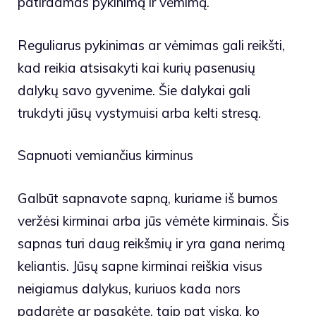
patirdamas pykinimą ir vėmimą.
Reguliarus pykinimas ar vėmimas gali reikšti,
kad reikia atsisakyti kai kurių pasenusių
dalykų savo gyvenime. Šie dalykai gali
trukdyti jūsų vystymuisi arba kelti stresą.
Sapnuoti vemiančius kirminus
Galbūt sapnavote sapną, kuriame iš burnos
veržėsi kirminai arba jūs vėmėte kirminais. Šis
sapnas turi daug reikšmių ir yra gana nerimą
keliantis. Jūsų sapne kirminai reiškia visus
neigiamus dalykus, kuriuos kada nors
padarėte ar pasakėte, taip pat viską, ko