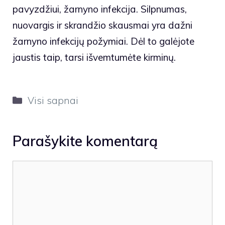
pavyzdžiui, žarnyno infekcija. Silpnumas,
nuovargis ir skrandžio skausmai yra dažni
žarnyno infekcijų požymiai. Dėl to galėjote
jaustis taip, tarsi išvemtumėte kirminų.
Kategorijos
Visi sapnai
Parašykite komentarą
Komentaras