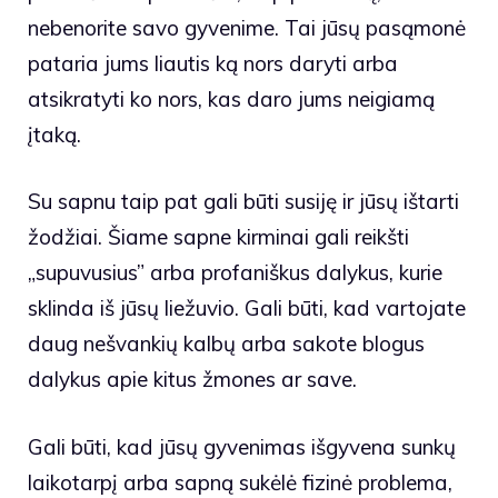
nebenorite savo gyvenime. Tai jūsų pasąmonė
pataria jums liautis ką nors daryti arba
atsikratyti ko nors, kas daro jums neigiamą
įtaką.
Su sapnu taip pat gali būti susiję ir jūsų ištarti
žodžiai. Šiame sapne kirminai gali reikšti
„supuvusius” arba profaniškus dalykus, kurie
sklinda iš jūsų liežuvio. Gali būti, kad vartojate
daug nešvankių kalbų arba sakote blogus
dalykus apie kitus žmones ar save.
Gali būti, kad jūsų gyvenimas išgyvena sunkų
laikotarpį arba sapną sukėlė fizinė problema,