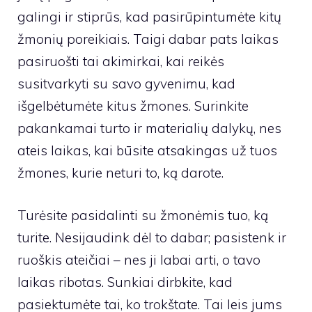
galingi ir stiprūs, kad pasirūpintumėte kitų
žmonių poreikiais. Taigi dabar pats laikas
pasiruošti tai akimirkai, kai reikės
susitvarkyti su savo gyvenimu, kad
išgelbėtumėte kitus žmones. Surinkite
pakankamai turto ir materialių dalykų, nes
ateis laikas, kai būsite atsakingas už tuos
žmones, kurie neturi to, ką darote.
Turėsite pasidalinti su žmonėmis tuo, ką
turite. Nesijaudink dėl to dabar; pasistenk ir
ruoškis ateičiai – nes ji labai arti, o tavo
laikas ribotas. Sunkiai dirbkite, kad
pasiektumėte tai, ko trokštate. Tai leis jums