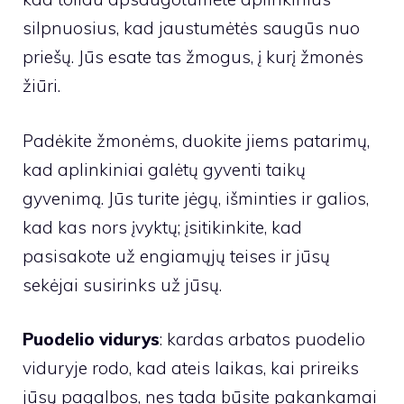
silpnuosius, kad jaustumėtės saugūs nuo
priešų. Jūs esate tas žmogus, į kurį žmonės
žiūri.
Padėkite žmonėms, duokite jiems patarimų,
kad aplinkiniai galėtų gyventi taikų
gyvenimą. Jūs turite jėgų, išminties ir galios,
kad kas nors įvyktų; įsitikinkite, kad
pasisakote už engiamųjų teises ir jūsų
sekėjai susirinks už jūsų.
Puodelio vidurys
: kardas arbatos puodelio
viduryje rodo, kad ateis laikas, kai prireiks
jūsų pagalbos, nes tada būsite pakankamai