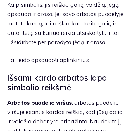
Kaip simbolis, jis reiškia galią, valdžią, jėgą,
apsaugą ir drąsą. Jei savo arbatos puodelyje
matote kardą, tai reiškia, kad turite galią ir
autoritetą, su kuriuo reikia atsiskaityti, ir tai
užsidirbote per parodytą jėgą ir drąsą.
Tai leido apsaugoti aplinkinius.
Išsami kardo arbatos lapo
simbolio reikšmė
Arbatos puodelio viršus
: arbatos puodelio
viršuje esantis kardas reiškia, kad jūsų galia
ir valdžia dabar yra pripažinta. Naudokite jį,
kad toliau apsaugotumėte aplinkinius