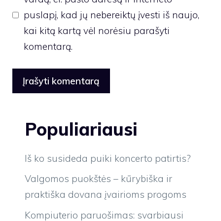
puslapį, kad jų nebereiktų įvesti iš naujo,
kai kitą kartą vėl norėsiu parašyti
komentarą.
Populiariausi
Iš ko susideda puiki koncerto patirtis?
Valgomos puokštės – kūrybiška ir
praktiška dovana įvairioms progoms
Kompiuterio paruošimas: svarbiausi