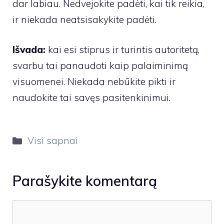
dar labiau. Nedvejokite padėti, kai tik reikia,
ir niekada neatsisakykite padėti.
Išvada:
kai esi stiprus ir turintis autoritetą,
svarbu tai panaudoti kaip palaiminimą
visuomenei. Niekada nebūkite pikti ir
naudokite tai savęs pasitenkinimui.
Kategorijos
Visi sapnai
Parašykite komentarą
Komentaras