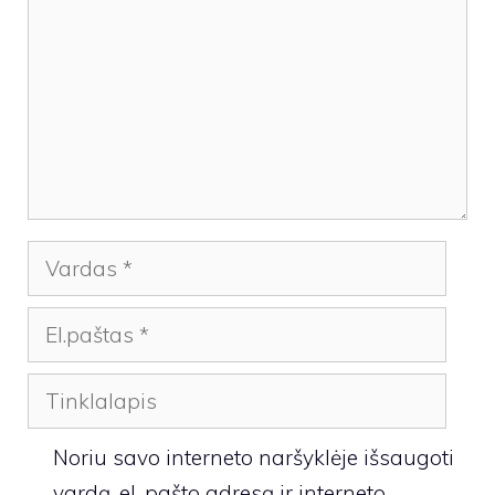
Vardas
El.paštas
Tinklalapis
Noriu savo interneto naršyklėje išsaugoti
vardą, el. pašto adresą ir interneto