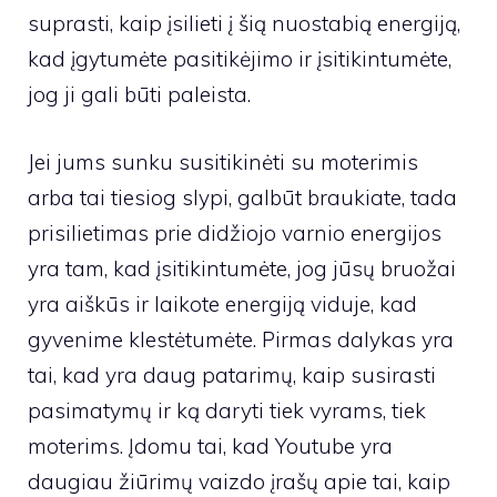
suprasti, kaip įsilieti į šią nuostabią energiją,
kad įgytumėte pasitikėjimo ir įsitikintumėte,
jog ji gali būti paleista.
Jei jums sunku susitikinėti su moterimis
arba tai tiesiog slypi, galbūt braukiate, tada
prisilietimas prie didžiojo varnio energijos
yra tam, kad įsitikintumėte, jog jūsų bruožai
yra aiškūs ir laikote energiją viduje, kad
gyvenime klestėtumėte. Pirmas dalykas yra
tai, kad yra daug patarimų, kaip susirasti
pasimatymų ir ką daryti tiek vyrams, tiek
moterims. Įdomu tai, kad Youtube yra
daugiau žiūrimų vaizdo įrašų apie tai, kaip