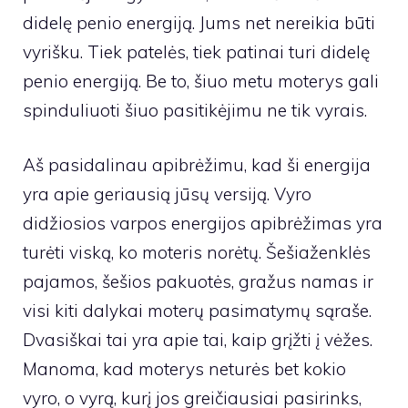
didelę penio energiją. Jums net nereikia būti
vyrišku. Tiek patelės, tiek patinai turi didelę
penio energiją. Be to, šiuo metu moterys gali
spinduliuoti šiuo pasitikėjimu ne tik vyrais.
Aš pasidalinau apibrėžimu, kad ši energija
yra apie geriausią jūsų versiją. Vyro
didžiosios varpos energijos apibrėžimas yra
turėti viską, ko moteris norėtų. Šešiaženklės
pajamos, šešios pakuotės, gražus namas ir
visi kiti dalykai moterų pasimatymų sąraše.
Dvasiškai tai yra apie tai, kaip grįžti į vėžes.
Manoma, kad moterys neturės bet kokio
vyro, o vyrą, kurį jos greičiausiai pasirinks,