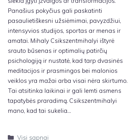
siekia įgyti įžvalgos ar transformacijos.
Panašius pokyčius gali paskatinti
pasaulietiškesni užsiėmimai, pavyzdžiui,
intensyvios studijos, sportas ar menas ir
amatai. Mihaly Csikszentmihalyi ištyrė
srauto būsenas ir optimalių patirčių
psichologiją ir nustatė, kad tarp dvasinės
meditacijos ir prasmingos bei malonios
veiklos yra mažai arba visai nėra skirtumo.
Tai atsitinka laikinai ir gali lemti asmens
tapatybės praradimą. Csikszentmihalyi
mano, kad tai sukelia…
Kategorijos
Visi sapnai