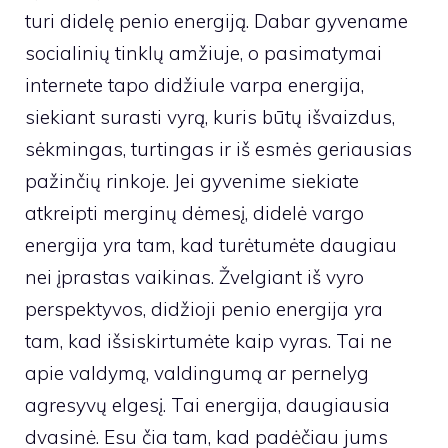
turi didelę penio energiją. Dabar gyvename
socialinių tinklų amžiuje, o pasimatymai
internete tapo didžiule varpa energija,
siekiant surasti vyrą, kuris būtų išvaizdus, ​​
sėkmingas, turtingas ir iš esmės geriausias
pažinčių rinkoje. Jei gyvenime siekiate
atkreipti merginų dėmesį, didelė vargo
energija yra tam, kad turėtumėte daugiau
nei įprastas vaikinas. Žvelgiant iš vyro
perspektyvos, didžioji penio energija yra
tam, kad išsiskirtumėte kaip vyras. Tai ne
apie valdymą, valdingumą ar pernelyg
agresyvų elgesį. Tai energija, daugiausia
dvasinė. Esu čia tam, kad padėčiau jums