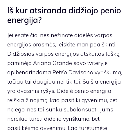
Iš kur atsiranda didžiojo penio
energija?
Jei esate čia, nes nežinote didelės varpos
energijos prasmės, leiskite man paaiškinti.
Didžiosios varpos energijos atskaitos tašką
paminėjo Ariana Grande savo tviteryje,
apibendrindama Pete’o Davisono vyriškumą,
tačiau tai daugiau nei tik tai. Su šia energija
yra dvasinis ryšys. Didelė penio energija
reiškia žinojimą, kad pasitiki gyvenimu, bet
ne ego, nes tai sunku subalansuoti. Jums
nereikia turėti didelio vyriškumo, bet
pasitikėjimo gyvenimu, kad turėtumėte