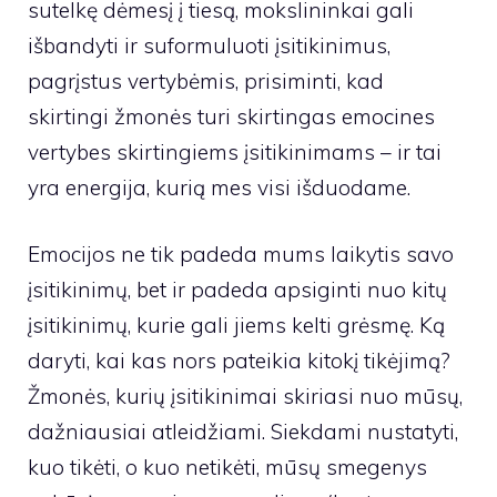
sutelkę dėmesį į tiesą, mokslininkai gali
išbandyti ir suformuluoti įsitikinimus,
pagrįstus vertybėmis, prisiminti, kad
skirtingi žmonės turi skirtingas emocines
vertybes skirtingiems įsitikinimams – ir tai
yra energija, kurią mes visi išduodame.
Emocijos ne tik padeda mums laikytis savo
įsitikinimų, bet ir padeda apsiginti nuo kitų
įsitikinimų, kurie gali jiems kelti grėsmę. Ką
daryti, kai kas nors pateikia kitokį tikėjimą?
Žmonės, kurių įsitikinimai skiriasi nuo mūsų,
dažniausiai atleidžiami. Siekdami nustatyti,
kuo tikėti, o kuo netikėti, mūsų smegenys