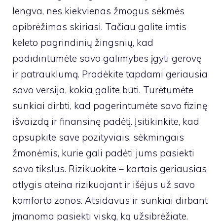
lengva, nes kiekvienas žmogus sėkmės
apibrėžimas skiriasi. Tačiau galite imtis
keleto pagrindinių žingsnių, kad
padidintumėte savo galimybes įgyti gerovę
ir patrauklumą. Pradėkite tapdami geriausia
savo versija, kokia galite būti. Turėtumėte
sunkiai dirbti, kad pagerintumėte savo fizinę
išvaizdą ir finansinę padėtį. Įsitikinkite, kad
apsupkite save pozityviais, sėkmingais
žmonėmis, kurie gali padėti jums pasiekti
savo tikslus. Rizikuokite – kartais geriausias
atlygis ateina rizikuojant ir išėjus už savo
komforto zonos. Atsidavus ir sunkiai dirbant
įmanoma pasiekti viską, ką užsibrėžiate.