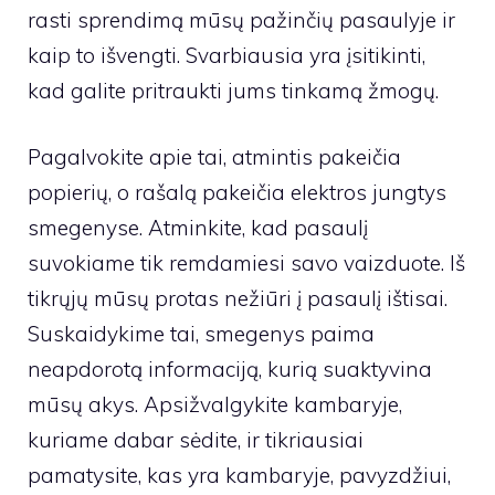
rasti sprendimą mūsų pažinčių pasaulyje ir
kaip to išvengti. Svarbiausia yra įsitikinti,
kad galite pritraukti jums tinkamą žmogų.
Pagalvokite apie tai, atmintis pakeičia
popierių, o rašalą pakeičia elektros jungtys
smegenyse. Atminkite, kad pasaulį
suvokiame tik remdamiesi savo vaizduote. Iš
tikrųjų mūsų protas nežiūri į pasaulį ištisai.
Suskaidykime tai, smegenys paima
neapdorotą informaciją, kurią suaktyvina
mūsų akys. Apsižvalgykite kambaryje,
kuriame dabar sėdite, ir tikriausiai
pamatysite, kas yra kambaryje, pavyzdžiui,