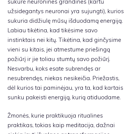
sukūrė neuronines grandines (kartu
užsidegantys neuronai yra sujungti), kurios
sukuria didžiulę mūsų išduodamą energiją.
Labiau tikėtina, kad tikėsime savo
instinktais nei kitų. Tikėtina, kad ginčysime
vieni su kitais, jei atmestume priešingą
požiūrį ir jie toliau stumtų savo požiūrį.
Nesvarbu, koks esate subrendęs ar
nesubrendęs, niekas nesikeičia. Priežastis,
dėl kurios tai paminėjau, yra ta, kad kartais
sunku pakeisti energiją, kurią atiduodame.
Žmonės, kurie praktikuoja ritualines
praktikas, tokias kaip meditacija, dažnai