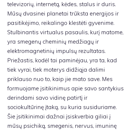
televizorių, internetą, kėdes, stalus ir duris.
Mūsų dvasinei planetai trūksta energijos ir
pasitikėjimo, reikalingo klestėti gyvenime.
Stulbinantis virtualus pasaulis, kurį matome,
yra smegenų cheminių medžiagų ir
elektromagnetinių impulsų rezultatas.
Priežastis, kodėl tai paminėjau, yra ta, kad
tiek vyrai, tiek moterys didžiąja dalimi
priklauso nuo to, kaip jie mato save. Mes
formuojame įsitikinimus apie savo santykius
derindami savo vidinę patirtį ir
sociokultūrinę įtaką, su kuria susiduriame.
Šie įsitikinimai dažnai įsiskverbia giliai į
mūsų psichiką, smegenis, nervus, imuninę