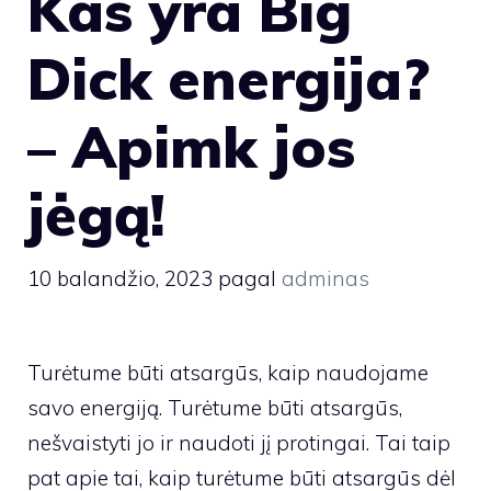
Kas yra Big
Dick energija?
– Apimk jos
jėgą!
10 balandžio, 2023
pagal
adminas
Turėtume būti atsargūs, kaip naudojame
savo energiją. Turėtume būti atsargūs,
nešvaistyti jo ir naudoti jį protingai. Tai taip
pat apie tai, kaip turėtume būti atsargūs dėl