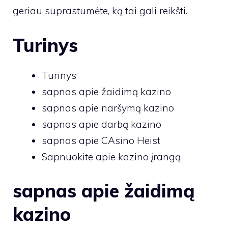
geriau suprastumėte, ką tai gali reikšti.
Turinys
Turinys
sapnas apie žaidimą kazino
sapnas apie naršymą kazino
sapnas apie darbą kazino
sapnas apie CAsino Heist
Sapnuokite apie kazino įrangą
sapnas apie žaidimą
kazino