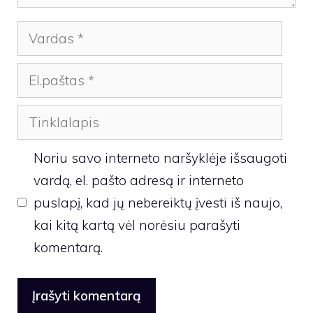
Vardas
El.paštas
Tinklalapis
Noriu savo interneto naršyklėje išsaugoti
vardą, el. pašto adresą ir interneto
puslapį, kad jų nebereiktų įvesti iš naujo,
kai kitą kartą vėl norėsiu parašyti
komentarą.