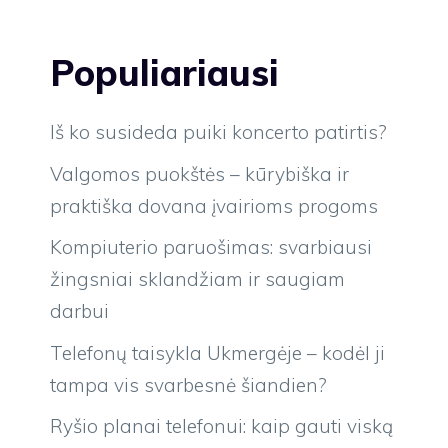
Populiariausi
Iš ko susideda puiki koncerto patirtis?
Valgomos puokštės – kūrybiška ir
praktiška dovana įvairioms progoms
Kompiuterio paruošimas: svarbiausi
žingsniai sklandžiam ir saugiam
darbui
Telefonų taisykla Ukmergėje – kodėl ji
tampa vis svarbesnė šiandien?
Ryšio planai telefonui: kaip gauti viską