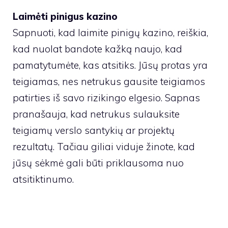
Laimėti pinigus kazino
Sapnuoti, kad laimite pinigų kazino, reiškia,
kad nuolat bandote kažką naujo, kad
pamatytumėte, kas atsitiks. Jūsų protas yra
teigiamas, nes netrukus gausite teigiamos
patirties iš savo rizikingo elgesio. Sapnas
pranašauja, kad netrukus sulauksite
teigiamų verslo santykių ar projektų
rezultatų. Tačiau giliai viduje žinote, kad
jūsų sėkmė gali būti priklausoma nuo
atsitiktinumo.