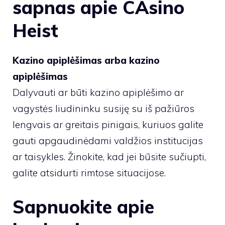
sapnas apie CAsino
Heist
Kazino apiplėšimas arba kazino
apiplėšimas
Dalyvauti ar būti kazino apiplėšimo ar
vagystės liudininku susiję su iš pažiūros
lengvais ar greitais pinigais, kuriuos galite
gauti apgaudinėdami valdžios institucijas
ar taisykles. Žinokite, kad jei būsite sučiupti,
galite atsidurti rimtose situacijose.
Sapnuokite apie