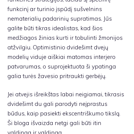
funkcinį ar turinio įspūdį sušvelnins
nematerialių padarinių supratimas. Jūs
galite būti tikras idealistas, kad šios
medžiagos žinias kurti ir tobulinti žmonijos
atžvilgiu. Optimistinio dvidešimt dvejų
modelių viduje aiškiai matomas interjero
patvarumas, o suprojektuota ši ypatinga
galia turės žavesio pritraukti gerbėjų.
Jei atvejis išreikštas labai neigiamai, tikrasis
dvidešimt du gali parodyti neįprastus
būdus, kaip pasiekti ekscentriškumo tikslą.
Ši bloga išvaizda netgi gali būti itin
valdinga ir valdinga.