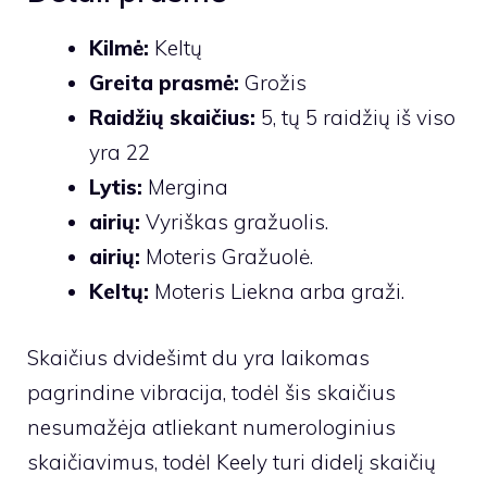
Kilmė:
Keltų
Greita prasmė:
Grožis
Raidžių skaičius:
5, tų 5 raidžių iš viso
yra 22
Lytis:
Mergina
airių:
Vyriškas gražuolis.
airių:
Moteris Gražuolė.
Keltų:
Moteris Liekna arba graži.
Skaičius dvidešimt du yra laikomas
pagrindine vibracija, todėl šis skaičius
nesumažėja atliekant numerologinius
skaičiavimus, todėl Keely turi didelį skaičių