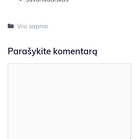
Kategorijos
Visi sapnai
Parašykite komentarą
Komentaras