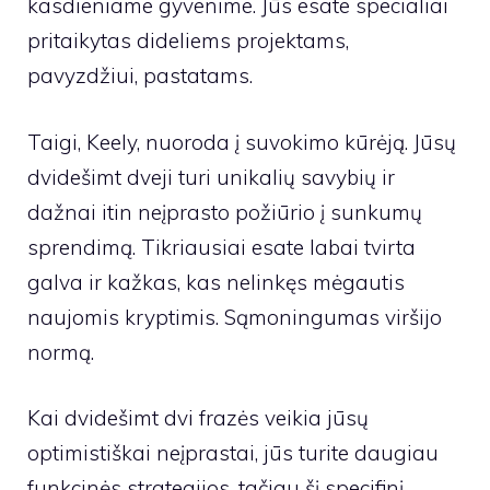
kasdieniame gyvenime. Jūs esate specialiai
pritaikytas dideliems projektams,
pavyzdžiui, pastatams.
Taigi, Keely, nuoroda į suvokimo kūrėją. Jūsų
dvidešimt dveji turi unikalių savybių ir
dažnai itin neįprasto požiūrio į sunkumų
sprendimą. Tikriausiai esate labai tvirta
galva ir kažkas, kas nelinkęs mėgautis
naujomis kryptimis. Sąmoningumas viršijo
normą.
Kai dvidešimt dvi frazės veikia jūsų
optimistiškai neįprastai, jūs turite daugiau
funkcinės strategijos, tačiau šį specifinį