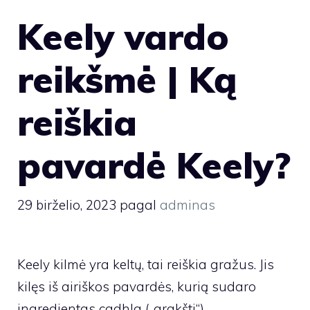
Keely vardo
reikšmė | Ką
reiškia
pavardė Keely?
29 birželio, 2023
pagal
adminas
Keely kilmė yra keltų, tai reiškia gražus. Jis
kilęs iš airiškos pavardės, kurią sudaro
ingredientas cadhla („grakšti“).