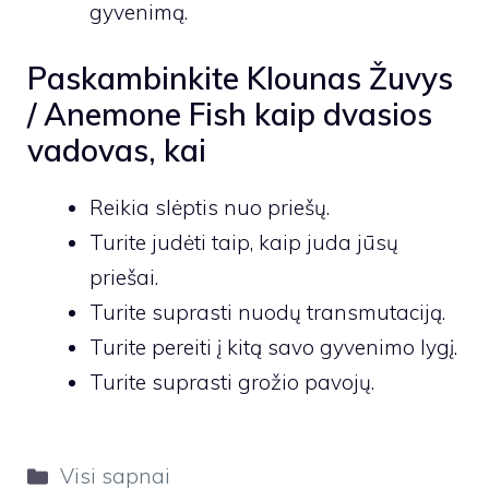
gyvenimą.
Paskambinkite Klounas Žuvys
/ Anemone Fish kaip dvasios
vadovas, kai
Reikia slėptis nuo priešų.
Turite judėti taip, kaip juda jūsų
priešai.
Turite suprasti nuodų transmutaciją.
Turite pereiti į kitą savo gyvenimo lygį.
Turite suprasti grožio pavojų.
Kategorijos
Visi sapnai