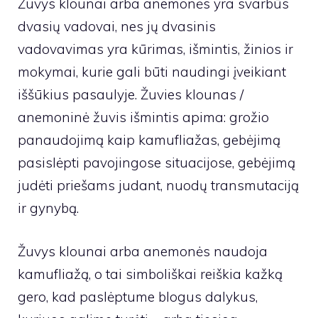
Žuvys klounai arba anemonės yra svarbūs
dvasių vadovai, nes jų dvasinis
vadovavimas yra kūrimas, išmintis, žinios ir
mokymai, kurie gali būti naudingi įveikiant
iššūkius pasaulyje. Žuvies klounas /
anemoninė žuvis išmintis apima: grožio
panaudojimą kaip kamufliažas, gebėjimą
pasislėpti pavojingose ​​situacijose, gebėjimą
judėti priešams judant, nuodų transmutaciją
ir gynybą.
Žuvys klounai arba anemonės naudoja
kamufliažą, o tai simboliškai reiškia kažką
gero, kad paslėptume blogus dalykus,