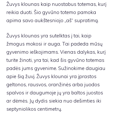
Žuvys klounas kaip nuostabus totemas, kurį
reikia duoti. Šio gyvūno totemo pamoka
apima savo aukštesniojo „aš“ supratimą.
Žuvys klounas yra sutelktas į tai, kaip
žmogus mokosi ir auga. Tai padeda mūsų
gyvenimo ieškojimams. Vienas dalykas, kurį
turite žinoti, yra tai, kad šis gyvūno totemas
padės jums gyvenime. Sužinokime daugiau
apie šią žuvį. Žuvys klounai yra įprastos
geltonos, rausvos, oranžinės arba juodos
spalvos ir daugumoje jų yra baltos juostos
ar dėmės. Jų dydis siekia nuo dešimties iki
septyniolikos centimetrų.