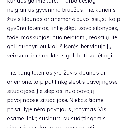
kuriuos galime turėti – arba tiesiog
neigiamus gyvenimo bruožus. Tie, kuriems
žuvis klounas ar anemonė buvo išsiųsti kaip
gyvūnų totemas, linkę slėpti savo silpnybes,
todėl maskuojasi nuo neigiamų reakcijų. Jie
gali atrodyti puikiai iš išorės, bet viduje jų
veiksmai ir charakteris gali būti sudėtingi.
Tie, kurių totemas yra žuvis klounas ar
anemone, taip pat linkę slėptis pavojingose ​​
situacijose. Jie slepiasi nuo pavojų
pavojingose ​​situacijose. Niekas šiame
pasaulyje nėra pavojaus įrodymas. Visi
esame linkę susidurti su sudėtingomis
situacijomis, kurių turėtume vengti.