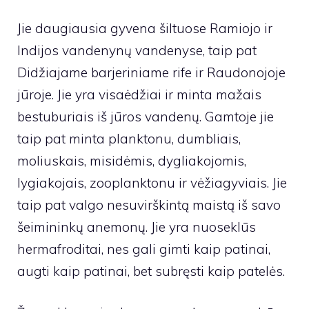
Jie daugiausia gyvena šiltuose Ramiojo ir
Indijos vandenynų vandenyse, taip pat
Didžiajame barjeriniame rife ir Raudonojoje
jūroje. Jie yra visaėdžiai ir minta mažais
bestuburiais iš jūros vandenų. Gamtoje jie
taip pat minta planktonu, dumbliais,
moliuskais, misidėmis, dygliakojomis,
lygiakojais, zooplanktonu ir vėžiagyviais. Jie
taip pat valgo nesuvirškintą maistą iš savo
šeimininkų anemonų. Jie yra nuoseklūs
hermafroditai, nes gali gimti kaip patinai,
augti kaip patinai, bet subręsti kaip patelės.