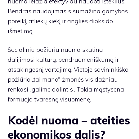
nuoma leidžia efektyviau naudoti išteklius.
Bendras naudojimasis sumažina gamybos
poreikį, atliekų kiekį ir anglies dioksido
išmetimą.
Socialiniu požiūriu nuoma skatina
dalijimosi kultūrą, bendruomeniškumą ir
atsakingesnį vartojimą. Vietoje savininkiško
požiūrio „tai mano“, žmonės vis dažniau
renkasi „galime dalintis“. Tokia mąstysena
formuoja tvaresnę visuomenę.
Kodėl nuoma – ateities
ekonomikos dalis?