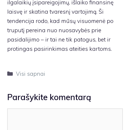
ilgalaikių įsipareigojimų, išlaiko finansinę
laisvę ir skatina tvaresnį vartojimą. Ši
tendencija rodo, kad mūsų visuomenė po
truputį pereina nuo nuosavybės prie
pasidalijimo – ir tai ne tik patogus, bet ir
protingas pasirinkimas ateities kartoms.
Kategorijos
Visi sapnai
Parašykite komentarą
Komentaras