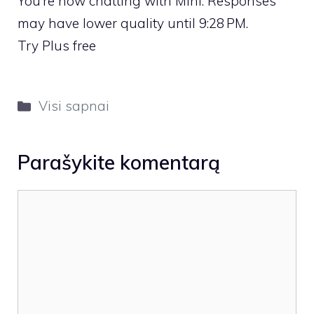
You’re now chatting with Mini. Responses
may have lower quality until 9:28 PM.
Try Plus free
Kategorijos
Visi sapnai
Parašykite komentarą
Komentaras