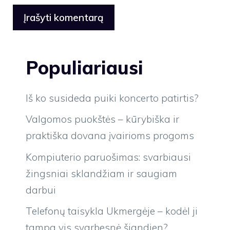
Populiariausi
Iš ko susideda puiki koncerto patirtis?
Valgomos puokštės – kūrybiška ir
praktiška dovana įvairioms progoms
Kompiuterio paruošimas: svarbiausi
žingsniai sklandžiam ir saugiam
darbui
Telefonų taisykla Ukmergėje – kodėl ji
tampa vis svarbesnė šiandien?