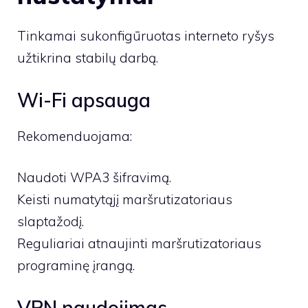
Tinkamai sukonfigūruotas interneto ryšys
užtikrina stabilų darbą.
Wi-Fi apsauga
Rekomenduojama:
Naudoti WPA3 šifravimą.
Keisti numatytąjį maršrutizatoriaus
slaptažodį.
Reguliariai atnaujinti maršrutizatoriaus
programinę įrangą.
VPN naudojimas