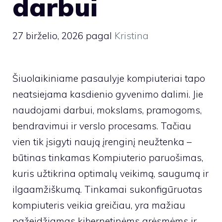
darbui
27 birželio, 2026
pagal
Kristina
Šiuolaikiniame pasaulyje kompiuteriai tapo
neatsiejama kasdienio gyvenimo dalimi. Jie
naudojami darbui, mokslams, pramogoms,
bendravimui ir verslo procesams. Tačiau
vien tik įsigyti naują įrenginį neužtenka –
būtinas tinkamas Kompiuterio paruošimas,
kuris užtikrina optimalų veikimą, saugumą ir
ilgaamžiškumą. Tinkamai sukonfigūruotas
kompiuteris veikia greičiau, yra mažiau
pažeidžiamas kibernetinėms grėsmėms ir