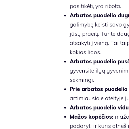
pasitikėti, yra ribota.
Arbatos puodelio dug
galimybę keisti savo gy
jūsų praeitį. Turite dau
atsakyti į vieną. Tai ta
kokios ligos.
Arbatos puodelio pusė
gyvensite ilgą gyvenimą 
sėkmingi.
Prie arbatos puodelio
artimiausioje ateityje 
Arbatos puodelio vidu
Mažos kopėčios:
mažos 
padaryti ir kuris atneš