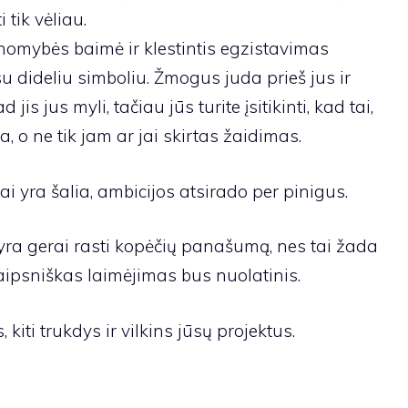
 tik vėliau.
omybės baimė ir klestintis egzistavimas
 dideliu simboliu. Žmogus juda prieš jus ir
is jus myli, tačiau jūs turite įsitikinti, kad tai,
esa, o ne tik jam ar jai skirtas žaidimas.
ai yra šalia, ambicijos atsirado per pinigus.
yra gerai rasti kopėčių panašumą, nes tai žada
aipsniškas laimėjimas bus nuolatinis.
 kiti trukdys ir vilkins jūsų projektus.