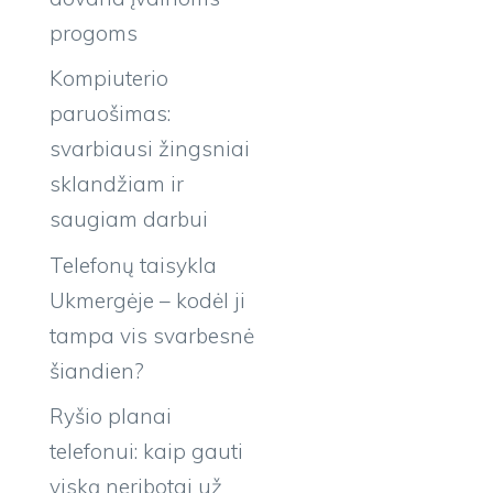
progoms
Kompiuterio
paruošimas:
svarbiausi žingsniai
sklandžiam ir
saugiam darbui
Telefonų taisykla
Ukmergėje – kodėl ji
tampa vis svarbesnė
šiandien?
Ryšio planai
telefonui: kaip gauti
viską neribotai už