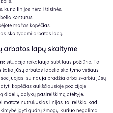
bolis.
 kurio linijos nėra ištisinės.
bolio kontūrus.
bėjote mažas kopėčias.
ias skaitydami arbatos lapą.
ų arbatos lapų skaityme
us:
situacija reikalauja subtilaus požiūrio. Tai
 šalia jūsų arbatos lapelio skaitymo viršaus.
socijuojasi su nauja pradžia arba svarbiu jūsų
Matyti kopėčias aukščiausioje pozicijoje
ą didelių dalykų pasireiškimą ateityje.
ei matote nutrūkusias linijas, tai reiškia, kad
tikimybė įgyti gudrų žmogų, kuriuo negalima