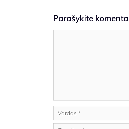
Parašykite komenta
Komentaras
Vardas
El.paštas