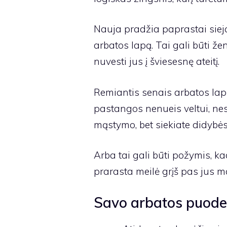
Nauja pradžia paprastai siej
arbatos lapą. Tai gali būti žen
nuvesti jus į šviesesnę ateitį.
Remiantis senais arbatos lapų
pastangos nenueis veltui, nes
mąstymo, bet siekiate didybės
Arba tai gali būti požymis, ka
prarasta meilė grįš pas jus 
Savo arbatos puodely