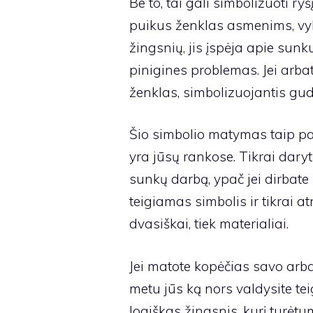
Be to, tai gali simbolizuoti ryš
puikus ženklas asmenims, vyk
žingsnių, jis įspėja apie sunk
pinigines problemas. Jei arba
ženklas, simbolizuojantis gu
Šio simbolio matymas taip pat 
yra jūsų rankose. Tikrai dary
sunkų darbą, ypač jei dirbate
teigiamas simbolis ir tikrai 
dvasiškai, tiek materialiai.
Jei matote kopėčias savo arba
metu jūs ką nors valdysite t
logiškas žingsnis, kurį turėtu