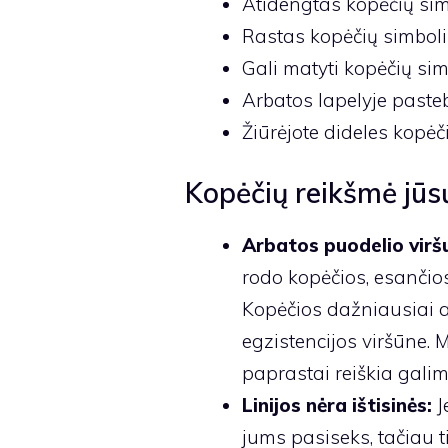
Atidengtas kopėčių sim
Rastas kopėčių simbolis,
Gali matyti kopėčių sim
Arbatos lapelyje paste
Žiūrėjote dideles kopėč
Kopėčių reikšmė jūs
Arbatos puodelio virš
rodo kopėčios, esančios
Kopėčios dažniausiai a
egzistencijos viršūne. 
paprastai reiškia galim
Linijos nėra ištisinės:
J
jums pasiseks, tačiau 