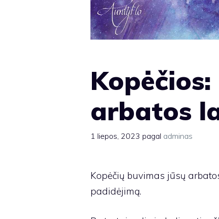
Kopėčios: 
arbatos l
1 liepos, 2023
pagal
adminas
Kopėčių buvimas jūsų arbatos
padidėjimą.