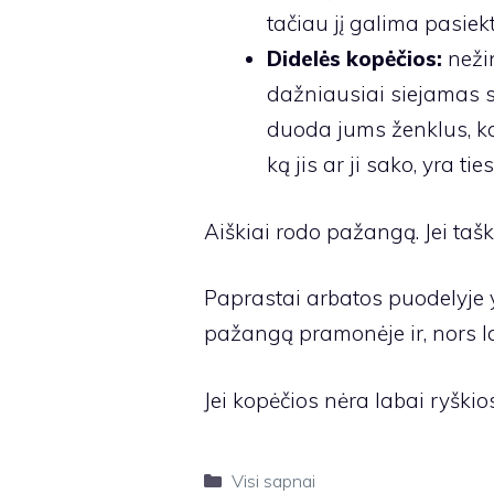
tačiau jį galima pasiekti
Didelės kopėčios:
nežin
dažniausiai siejamas su
duoda jums ženklus, kad j
ką jis ar ji sako, yra ti
Aiškiai rodo pažangą. Jei tašk
Paprastai arbatos puodelyje 
pažangą pramonėje ir, nors l
Jei kopėčios nėra labai ryškios,
Kategorijos
Visi sapnai