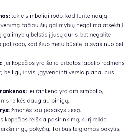
nas:
tokie simboliai rodo, kad turite naują
venimą, tačiau šių galimybių negalima atsekti į
g galimybių belstis į jūsų duris, bet negalite
ip pat rodo, kad šiuo metu būsite laisvas nuo bet
:
Jei kopėčios yra šalia arbatos lapelio rodmens,
be ligų ir visi įgyvendinti verslo planai bus
 rankenos:
jei rankena yra arti simbolio,
jums reikės daugiau pinigų.
rys:
žmonės tau pasakys tiesą.
kopėčios reiškia pasirinkimą, kurį reikia
 reikšmingų pokyčių. Tai bus teigiamas pokytis,