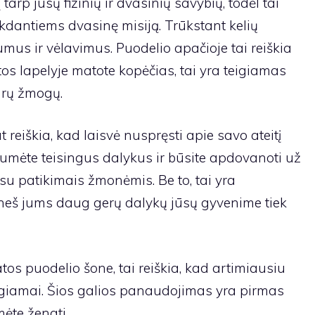
į tarp jūsų fizinių ir dvasinių savybių, todėl tai
dantiems dvasinę misiją. Trūkstant kelių
umus ir vėlavimus. Puodelio apačioje tai reiškia
tos lapelyje matote kopėčias, tai yra teigiamas
drų žmogų.
reiškia, kad laisvė nuspręsti apie savo ateitį
tumėte teisingus dalykus ir būsite apdovanoti už
 su patikimais žmonėmis. Be to, tai yra
atneš jums daug gerų dalykų jūsų gyvenime tiek
tos puodelio šone, tai reiškia, kad artimiausiu
eigiamai. Šios galios panaudojimas yra pirmas
mėte žengti.