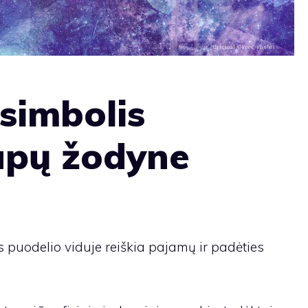
simbolis
apų žodyne
 puodelio viduje reiškia pajamų ir padėties