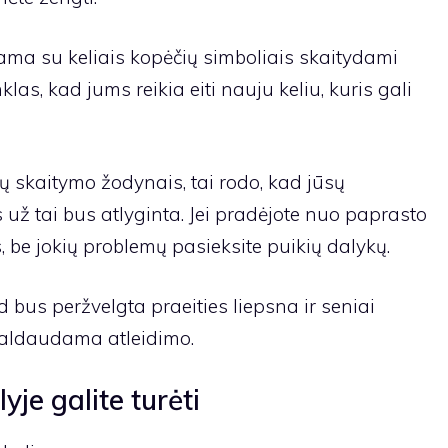
ama su keliais kopėčių simboliais skaitydami
klas, kad jums reikia eiti nauju keliu, kuris gali
 skaitymo žodynais, tai rodo, kad jūsų
 už tai bus atlyginta. Jei pradėjote nuo paprasto
, be jokių problemų pasieksite puikių dalykų.
d bus peržvelgta praeities liepsna ir seniai
maldaudama atleidimo.
je galite turėti