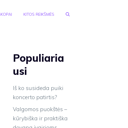
KOPAI
KITOS REIKŠMĖS
Populiaria
usi
Iš ko susideda puiki
koncerto patirtis?
Valgomos puokštės –
kūrybiška ir praktiška
dovana įvairioms