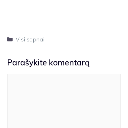
Kategorijos
Visi sapnai
Parašykite komentarą
Komentaras