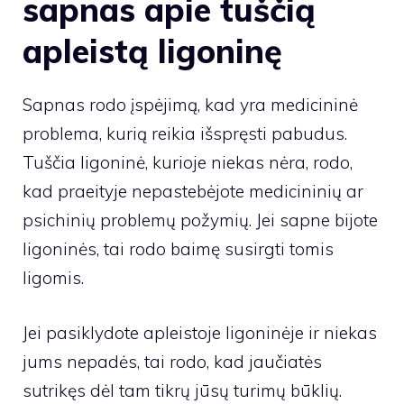
sapnas apie tuščią
apleistą ligoninę
Sapnas rodo įspėjimą, kad yra medicininė
problema, kurią reikia išspręsti pabudus.
Tuščia ligoninė, kurioje niekas nėra, rodo,
kad praeityje nepastebėjote medicininių ar
psichinių problemų požymių. Jei sapne bijote
ligoninės, tai rodo baimę susirgti tomis
ligomis.
Jei pasiklydote apleistoje ligoninėje ir niekas
jums nepadės, tai rodo, kad jaučiatės
sutrikęs dėl tam tikrų jūsų turimų būklių.