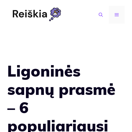
Pereiti
prie
MENIU
turinio
Ligoninės
sapnų prasmė
– 6
populiariausi