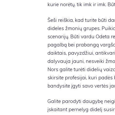
kurie norėtų. tik imk ir imk. Būt
Šeši reiškia, kad turite būti da
dideles žmonių grupes. Puiki
scenarijų. Būti vardu Odeta re
pagalbą bei prabangą vargšam
daiktais, pavyzdžiui, antikvari
dalyvauja jauni, nesveiki žmo
Nors galite turėti didelių vai
skirsite profesijai, kuri padės 
bandysite įgyti savo vertės j
Galite parodyti daugybę neigi
įskaitant pernelyg didelį susi