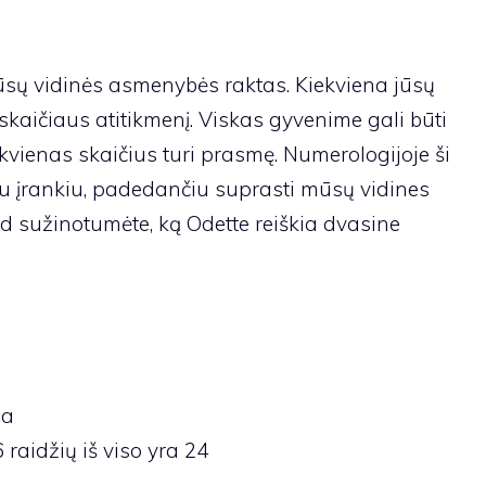
ūsų vidinės asmenybės raktas. Kiekviena jūsų
 skaičiaus atitikmenį. Viskas gyvenime gali būti
ekvienas skaičius turi prasmę. Numerologijoje ši
 įrankiu, padedančiu suprasti mūsų vidines
kad sužinotumėte, ką Odette reiškia dvasine
ja
6 raidžių iš viso yra 24