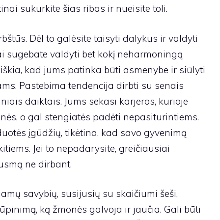
inai sukurkite šias ribas ir nueisite toli.
rbštūs. Dėl to galėsite taisyti dalykus ir valdyti
ai sugebate valdyti bet kokį neharmoningą
iškia, kad jums patinka būti asmenybe ir siūlyti
s. Pastebima tendencija dirbti su senais
niais daiktais. Jums sekasi karjeros, kurioje
nės, o gal stengiatės padėti nepasiturintiems.
zduotės įgūdžių, tikėtina, kad savo gyvenimą
kitiems. Jei to nepadarysite, greičiausiai
ausmą ne dirbant.
amų savybių, susijusių su skaičiumi šeši,
rūpinimą, ką žmonės galvoja ir jaučia. Gali būti