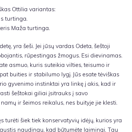
kas Ottilia variantas:
s turtinga.
eris Maža turtinga.
tę, yra šeši. Jei jūsų vardas Odeta, šeštoji
lobojantis, rūpestingas žmogus. Esi dievinamas.
ate asmuo, kuris suteikia vilties, teisumo ir
 pat buities ir stabilumo lygį. Jūs esate tėviškas
io gyvenimo instinktai yra linkę į akis, kad ir
asti šeštokai giliai įsitrauks į savo
mų ir šeimos reikalus, nes buityje jie klesti.
 turėti šiek tiek konservatyvių idėjų, kurios yra
kę jaustis naudingu, kad būtumėte laimingi. Tau