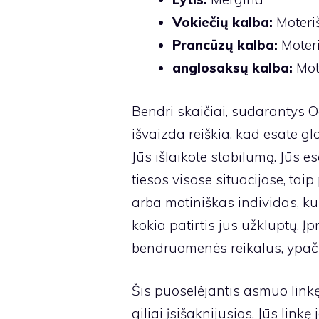
Vokiečių kalba:
Moteriš
Prancūzų kalba:
Moteri
anglosaksų kalba:
Mot
Bendri skaičiai, sudarantys Ode
išvaizda reiškia, kad esate g
Jūs išlaikote stabilumą. Jūs es
tiesos visose situacijose, taip
arba motiniškas individas, kur
kokia patirtis jus užkluptų. Įpr
bendruomenės reikalus, ypač na
Šis puoselėjantis asmuo linkęs
giliai įsišaknijusios. Jūs lin