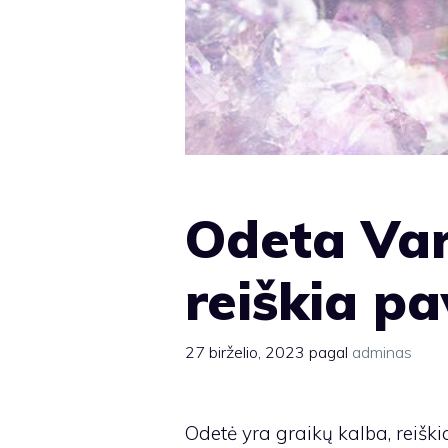
Odeta Var
reiškia p
27 birželio, 2023
pagal
adminas
Odetė yra graikų kalba, reiški