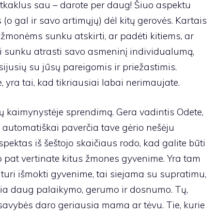
 atkaklus sau – darote per daug! Šiuo aspektu
 (o gal ir savo artimųjų) dėl kitų gerovės. Kartais
monėms sunku atskirti, ar padėti kitiems, ar
ūti sunku atrasti savo asmeninį individualumą,
sijusių su jūsų pareigomis ir priežastimis.
 yra tai, kad tikriausiai labai nerimaujate.
sų kaimynystėje sprendimą. Gera vadintis Odete,
ir automatiškai paverčia tave gėrio nešėju
pektas iš šeštojo skaičiaus rodo, kad galite būti
p pat vertinate kitus žmones gyvenime. Yra tam
turi išmokti gyvenime, tai siejama su supratimu,
a daug palaikymo, gerumo ir dosnumo. Tų,
, savybės daro geriausia mama ar tėvu. Tie, kurie