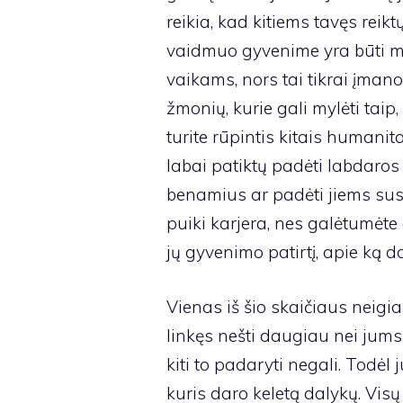
reikia, kad kitiems tavęs reikt
vaidmuo gyvenime yra būti mo
vaikams, nors tai tikrai įman
žmonių, kurie gali mylėti taip, k
turite rūpintis kitais humani
labai patiktų padėti labdaros 
benamius ar padėti jiems sus
puiki karjera, nes galėtumėte
jų gyvenimo patirtį, apie ką da
Vienas iš šio skaičiaus neigi
linkęs nešti daugiau nei jums
kiti to padaryti negali. Todėl 
kuris daro keletą dalykų. Vis