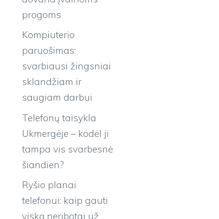
progoms
Kompiuterio
paruošimas:
svarbiausi žingsniai
sklandžiam ir
saugiam darbui
Telefonų taisykla
Ukmergėje – kodėl ji
tampa vis svarbesnė
šiandien?
Ryšio planai
telefonui: kaip gauti
viską neribotai už