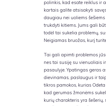
polinkis, kad esate reiklus ir
kartais galite atsisakyti savęs
daugiau nei uoliems šešiems ž
trukdyti kitiems. Jums gali b
todėl tai sukelia problemų, su
Neigiamas bruožas, kurį turite,
Tai gali apimti problemos jū
nes tai susiję su vienuoliais 
pasaulyje. Ypatingas geras as
dievinamas, paslaugus ir tai
tikros pamokos, kurias Odeta 
kad gerumas žmonėms sukeli
kurių charakteris yra šešerių