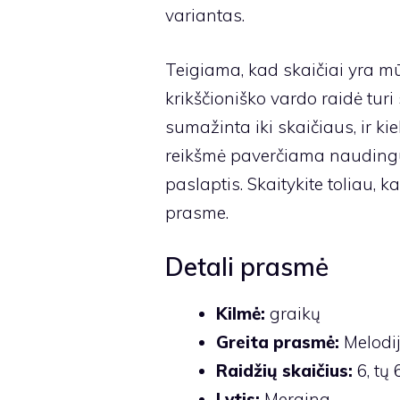
variantas.
Teigiama, kad skaičiai yra m
krikščioniško vardo raidė turi
sumažinta iki skaičiaus, ir ki
reikšmė paverčiama naudingu
paslaptis. Skaitykite toliau, 
prasme.
Detali prasmė
Kilmė:
graikų
Greita prasmė:
Melodi
Raidžių skaičius:
6, tų 
Lytis:
Mergina