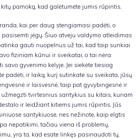
š kitų pamoką, kad galėtumėte jumis rūpintis.
randa, kai per daug stengiamasi padėti, o
s pasisemti jėgų. Šiuo atveju valdymo atleidimas
tinka gauti nuopelnus už tai, kad taip sunkiai
avo fiziniam kūnui ir sveikatai, o tai nėra
 savo gyvenimo kelyje. Jei siekėte tiesiog
e padėti, ir laiką, kurį sutinkate su sveikata, jūsų
ngvesnė ir laisvesnė, taip pat gyvybingesnė ir
 užmegzti tvirtesnius santykius su kitais, kuriam
stalo ir leidžiant kitiems jumis rūpintis. Jūs
esiniuose santykiuose, nes nežinote, kaip elgtis
mpa nepatikimi, tačiau viena iš problemų,
imu, yra ta, kad esate linkęs pasinaudoti tų,