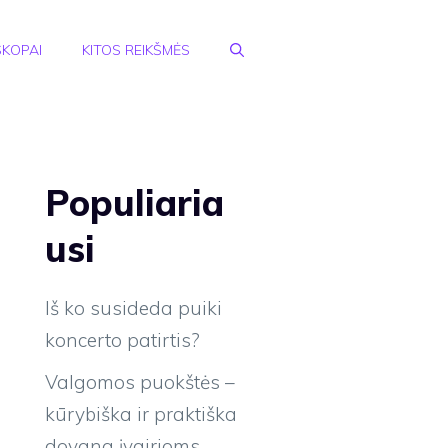
KOPAI
KITOS REIKŠMĖS
Populiaria
usi
Iš ko susideda puiki
koncerto patirtis?
Valgomos puokštės –
kūrybiška ir praktiška
dovana įvairioms