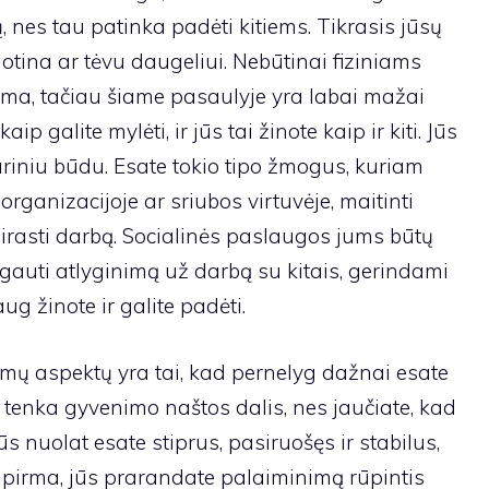
ų, nes tau patinka padėti kitiems. Tikrasis jūsų
tina ar tėvu daugeliui. Nebūtinai fiziniams
oma, tačiau šiame pasaulyje yra labai mažai
aip galite mylėti, ir jūs tai žinote kaip ir kiti. Jūs
tariniu būdu. Esate tokio tipo žmogus, kuriam
organizacijoje ar sriubos virtuvėje, maitinti
irasti darbą. Socialinės paslaugos jums būtų
 gauti atlyginimą už darbą su kitais, gerindami
ug žinote ir galite padėti.
amų aspektų yra tai, kad pernelyg dažnai esate
 tenka gyvenimo naštos dalis, nes jaučiate, kad
jūs nuolat esate stiprus, pasiruošęs ir stabilus,
ų pirma, jūs prarandate palaiminimą rūpintis