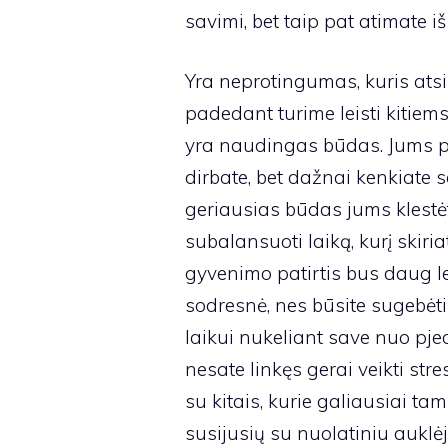
savimi, bet taip pat atimate i
Yra neprotingumas, kuris atsi
padedant turime leisti kitiem
yra naudingas būdas. Jums pa
dirbate, bet dažnai kenkiate s
geriausias būdas jums klestėti
subalansuoti laiką, kurį skiriat
gyvenimo patirtis bus daug le
sodresnė, nes būsite sugebėti
laikui nukeliant save nuo pjede
nesate linkęs gerai veikti str
su kitais, kurie galiausiai ta
susijusių su nuolatiniu auklėj