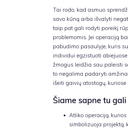
Tai rodo, kad asmuo sprendžia
savo kūną arba išvalyti negat
taip pat gali rodyti poreikį 
problemomis. Jei operaciją ba
pabudimo pasaulyje, kuris suk
individui egzistuoti abiejuose 
žmogus leidžia sau paleisti s
to negalima padaryti amžinai, 
išeiti gaivių atostogų, kuriose 
Šiame sapne tu gali 
Atliko operaciją, kurio
simbolizuoja projektą, 