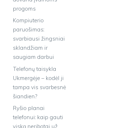
progoms
Kompiuterio
paruošimas:
svarbiausi žingsniai
sklandžiam ir
saugiam darbui
Telefonų taisykla
Ukmergėje – kodėl ji
tampa vis svarbesnė
šiandien?
Ryšio planai
telefonui: kaip gauti
viską neribotai už