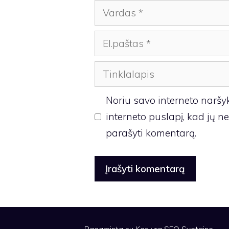
Vardas
El.paštas
Tinklalapis
Noriu savo interneto naršykl
interneto puslapį, kad jų neb
parašyti komentarą.