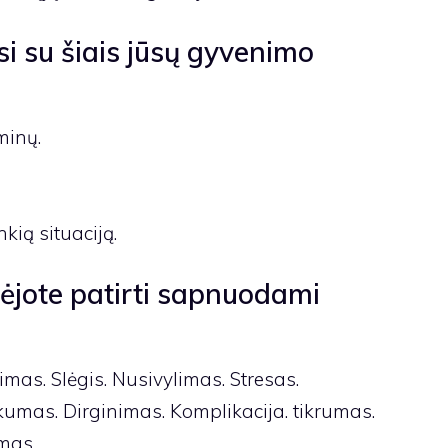
si su šiais jūsų gyvenimo
minų.
nkią situaciją.
lėjote patirti sapnuodami
mas. Slėgis. Nusivylimas. Stresas.
umas. Dirginimas. Komplikacija. tikrumas.
mas.