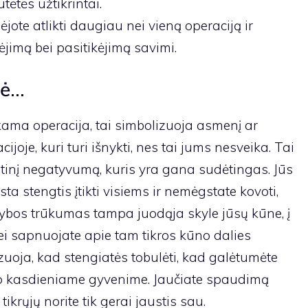
tėtės užtikrintai.
jote atlikti daugiau nei vieną operaciją ir
ėjimą bei pasitikėjimą savimi.
mė…
kama operacija, tai simbolizuoja asmenį ar
joje, kuri turi išnykti, nes tai jums nesveika. Tai
tinį negatyvumą, kuris yra gana sudėtingas. Jūs
a stengtis įtikti visiems ir nemėgstate kovoti,
nybos trūkumas tampa juodąja skyle jūsų kūne, į
 Jei sapnuojate apie tam tikros kūno dalies
izuoja, kad stengiatės tobulėti, kad galėtumėte
avo kasdieniame gyvenime. Jaučiate spaudimą
tikrųjų norite tik gerai jaustis sau.