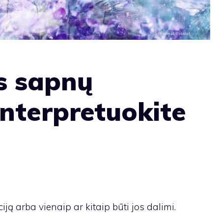
s sapnų
interpretuokite
ją arba vienaip ar kitaip būti jos dalimi.