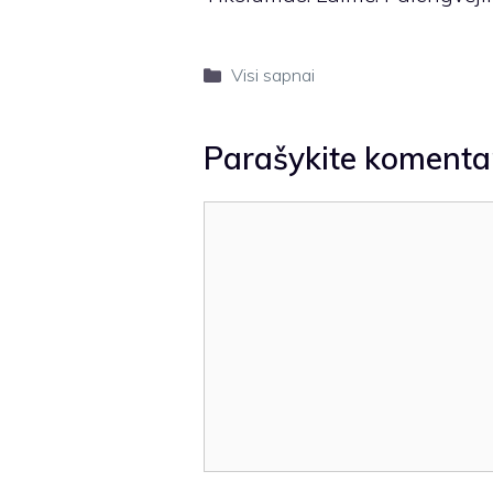
Kategorijos
Visi sapnai
Parašykite komenta
Komentaras