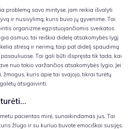
 problemą savo mintyse, jam reikia išvalyti
yvą ir nusivylimą, kuris buvo jų gyvenime. Tai
rūpintis organizme egzistuojančiomis sveikatos
igia asmuo, tai reiškia didelę atsakomybės lygį
elia stresą ir nerimą, taip pat didelį spaudimą
pasauliuose. Tai gali būti išspręsta tik tada, kai
ave nuo tokio varžančios atsakomybės lygio. Jei
žmogus, kuris apie tai svajojo, tikrai turėtų
galėtų atsigaivinti.
turėti…
s metu pacientas mirė, sunaikindamas jus. Tai
kuris žlugo ir su kuriuo buvote emociškai susijęs.