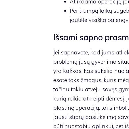
Atlikdama operaciją jau
Per trumpą laiką sugebė
jautėte visišką palengv
Išsami sapno pras
Jei sapnavote, kad jums atlie
problemą jūsų gyvenimo situaci
yra kažkas, kas sukelia nuola
esate toks žmogus, kuris mėgst
tačiau tokiu atveju savęs gy
kurią reikia atkreipti dėmesį.
plastinę operaciją, tai simbol
jausti stiprų pasitikėjimą s
būti nuostabiu aplinkui, bet iš 