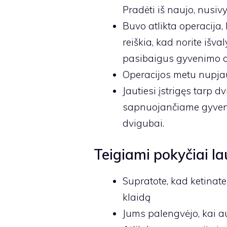
Pradėti iš naujo, nusiv
Buvo atlikta operacija,
reiškia, kad norite išva
pasibaigus gyvenimo ci
Operacijos metu nupjau
Jautiesi įstrigęs tarp 
sapnuojančiame gyveni
dvigubai.
Teigiami pokyčiai lau
Supratote, kad ketinate
klaidą
Jums palengvėjo, kai a