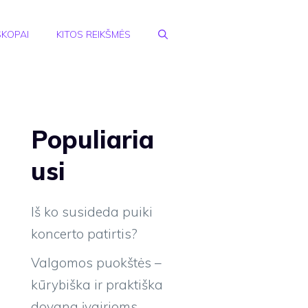
KOPAI
KITOS REIKŠMĖS
Populiaria
usi
Iš ko susideda puiki
koncerto patirtis?
Valgomos puokštės –
kūrybiška ir praktiška
dovana įvairioms