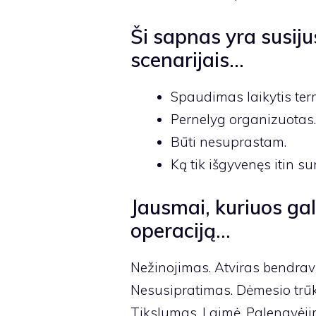
Ši sapnas yra susiju
scenarijais…
Spaudimas laikytis ter
Pernelyg organizuotas.
Būti nesuprastam.
Ką tik išgyvenęs itin su
Jausmai, kuriuos ga
operaciją…
Nežinojimas. Atviras bendravi
Nesusipratimas. Dėmesio trūk
Tikslumas. Laimė. Palengvėji