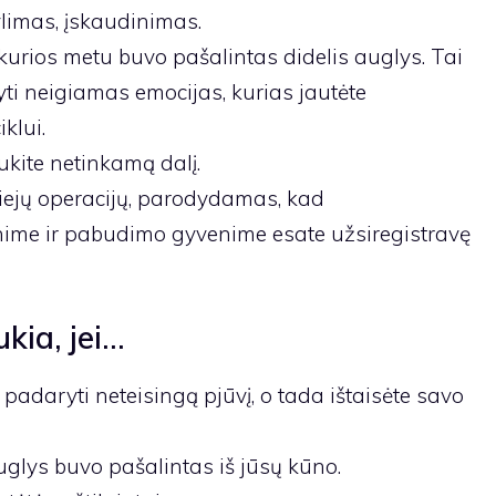
ylimas, įskaudinimas.
 kurios metu buvo pašalintas didelis auglys. Tai
lyti neigiamas emocijas, kurias jautėte
klui.
kite netinkamą dalį.
dviejų operacijų, parodydamas, kad
me ir pabudimo gyvenime esate užsiregistravę
kia, jei…
 padaryti neteisingą pjūvį, o tada ištaisėte savo
uglys buvo pašalintas iš jūsų kūno.