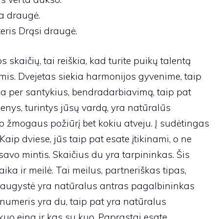
a draugė.
eris Drąsi draugė.
s skaičių, tai reiškia, kad turite puikų talentą
is. Dvejetas siekia harmonijos gyvenime, taip
žia per santykius, bendradarbiavimą, taip pat
enys, turintys jūsų vardą, yra natūralūs
no žmogaus požiūrį bet kokiu atveju. Į sudėtingas
aip dviese, jūs taip pat esate įtikinami, o ne
savo mintis. Skaičius du yra tarpininkas. Šis
aika ir meilė. Tai meilus, partneriškas tipas,
draugystė yra natūralus antras pagalbininkas
s numeris yra du, taip pat yra natūralus
kuo eina ir kas su kuo. Paprastai esate