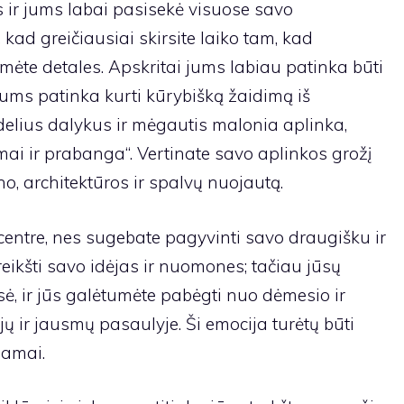
 ir jums labai pasisekė visuose savo
kad greičiausiai skirsite laiko tam, kad
ėte detales. Apskritai jums labiau patinka būti
ums patinka kurti kūrybišką žaidimą iš
delius dalykus ir mėgautis malonia aplinka,
ai ir prabanga“. Vertinate savo aplinkos grožį
ino, architektūros ir spalvų nuojautą.
 centre, nes sugebate pagyvinti savo draugišku ir
ikšti savo idėjas ir nuomones; tačiau jūsų
usė, ir jūs galėtumėte pabėgti nuo dėmesio ir
ų ir jausmų pasaulyje. Ši emocija turėtų būti
giamai.