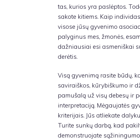
tas, kurios yra paslėptos. Todė
sakote kitiems. Kaip individas
visose jūsų gyvenimo asociacijo
palyginus mes, žmonės, esame 
dažniausiai esi asmeniškai su
derėtis.
Visą gyvenimą rasite būdų, ka
saviraiškos, kūrybiškumo ir dž
pamušalą už visų debesų ir p
interpretaciją. Mėgaujatės g
kriterijais. Jūs atliekate dal
Turite sunkų darbą, kad pakil
demonstruojate sąžiningumo, s