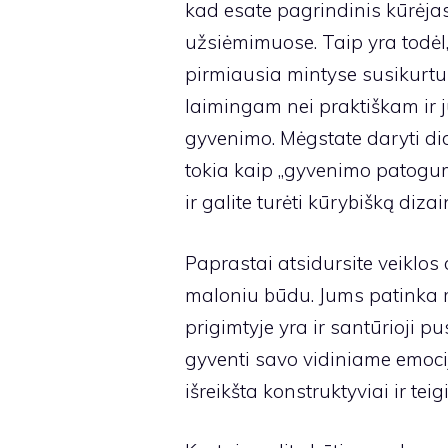
kad esate pagrindinis kūrėjas
užsiėmimuose. Taip yra todėl, 
pirmiausia mintyse susikurtum
laimingam nei praktiškam ir j
gyvenimo. Mėgstate daryti di
tokia kaip „gyvenimo patogum
ir galite turėti kūrybišką diza
Paprastai atsidursite veiklos
maloniu būdu. Jums patinka re
prigimtyje yra ir santūrioji p
gyventi savo vidiniame emocij
išreikšta konstruktyviai ir tei