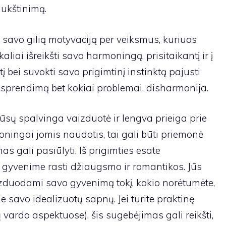
aukštinimą.
i savo gilią motyvaciją per veiksmus, kuriuos
kaliai išreikšti savo harmoningą, prisitaikantį ir į
į bei suvokti savo prigimtinį instinktą pajusti
ą sprendimą bet kokiai problemai. disharmonija.
ūsų spalvinga vaizduotė ir lengva prieiga prie
oningai jomis naudotis, tai gali būti priemonė
as gali pasiūlyti. Iš prigimties esate
e gyvenime rasti džiaugsmo ir romantikos. Jūs
izduodami savo gyvenimą tokį, kokio norėtumėte,
rie savo idealizuotų sapnų. Jei turite praktinę
vardo aspektuose), šis sugebėjimas gali reikšti,