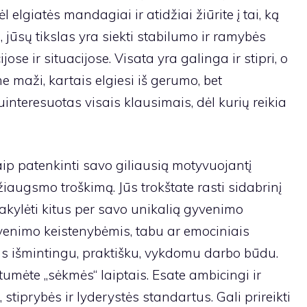
l elgiatės mandagiai ir atidžiai žiūrite į tai, ką
, jūsų tikslas yra siekti stabilumo ir ramybės
se ir situacijose. Visata yra galinga ir stipri, o
maži, kartais elgiesi iš gerumo, bet
interesuotas visais klausimais, dėl kurių reikia
ip patenkinti savo giliausią motyvuojantį
iaugsmo troškimą. Jūs trokštate rasti sidabrinį
akylėti kitus per savo unikalią gyvenimo
yvenimo keistenybėmis, tabu ar emociniais
ykus išmintingu, praktišku, vykdomu darbo būdu.
tumėte „sėkmės“ laiptais. Esate ambicingi ir
tiprybės ir lyderystės standartus. Gali prireikti