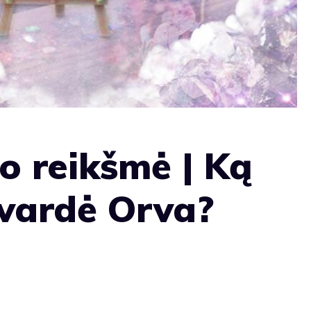
o reikšmė | Ką
avardė Orva?