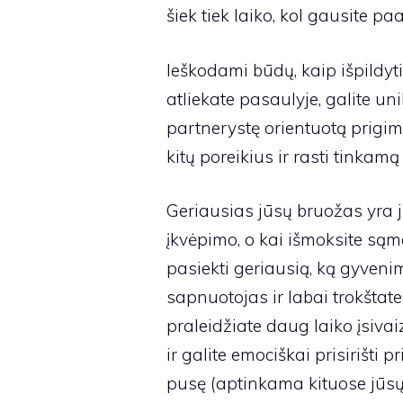
šiek tiek laiko, kol gausite pa
Ieškodami būdų, kaip išpildyt
atliekate pasaulyje, galite uni
partnerystę orientuotą prigimt
kitų poreikius ir rasti tinkam
Geriausias jūsų bruožas yra j
įkvėpimo, o kai išmoksite sąm
pasiekti geriausią, ką gyvenim
sapnuotojas ir labai trokštat
praleidžiate daug laiko įsiva
ir galite emociškai prisirišti p
pusę (aptinkama kituose jūsų 