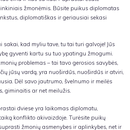
plinkiniais žmonėmis. Būsite puikus diplomatas
nkstus, diplomatiškas ir geriausiai sekasi
i sakai, kad myliu tave, tu tai turi galvoje! Jūs
mybę gyventi kartu su tuo ypatingu žmogumi.
 į žmonių problemas – tai tavo gerosios savybės,
ų jūsų vardą, yra nuoširdūs, nuoširdūs ir atviri,
usia. Dėl savo jautrumo, švelnumo ir meilės
 giminaitis ar net meilužis.
rastai dviese yra laikomas diplomatu,
aiką konflikto akivaizdoje. Turėsite puikų
 suprasti žmonių asmenybes ir aplinkybes, net ir