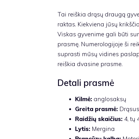
Tai reiškia drąsų draugą gyv
raktas. Kiekviena jūsų krikšči
Viskas gyvenime gali būti suma
prasmę. Numerologijoje ši r
suprasti mūsų vidines paslapt
reiškia dvasine prasme.
Detali prasmė
Kilmė:
anglosaksų
Greita prasmė:
Drąsus
Raidžių skaičius:
4, tų 
Lytis:
Mergina
Prancūzų kalba:
Moter