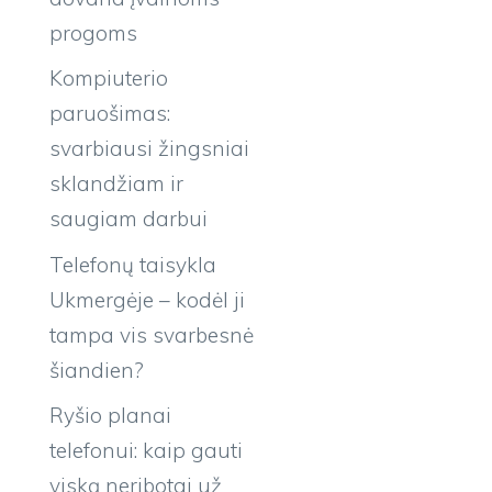
progoms
Kompiuterio
paruošimas:
svarbiausi žingsniai
sklandžiam ir
saugiam darbui
Telefonų taisykla
Ukmergėje – kodėl ji
tampa vis svarbesnė
šiandien?
Ryšio planai
telefonui: kaip gauti
viską neribotai už