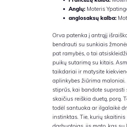
Anglų:
Moteris Ypating
anglosaksų kalba:
Mot
Orva patenka į antrąjį išraiško
bendrauti su sunkiais žmonėm
pat ramybės, o tai atsiskleid
puikų sutarimą su kitais. Asm
taikdariai ir matysite kiekvie
aplinkybes žiūrima maloniai. K
stiprūs, kai bandote suprasti 
skaičius reiškia duetą, porą. T
todėl santuoka ar ilgalaikė 
instinktas. Tie, kurių skaitini
darbuotojas, jis mato, kas su 