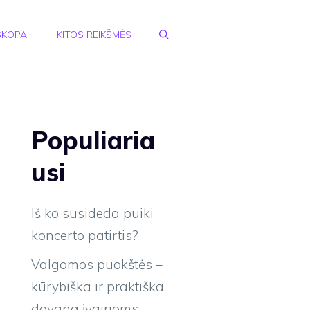
KOPAI
KITOS REIKŠMĖS
Populiaria
usi
Iš ko susideda puiki
koncerto patirtis?
Valgomos puokštės –
kūrybiška ir praktiška
dovana įvairioms