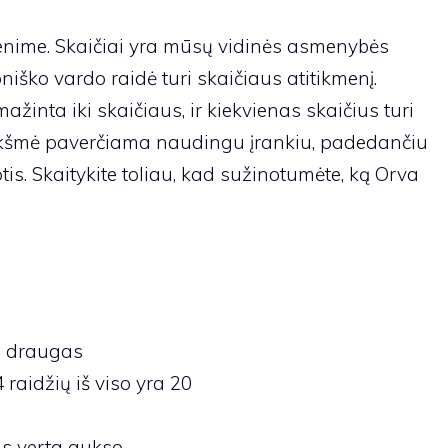
enime. Skaičiai yra mūsų vidinės asmenybės
oniško vardo raidė turi skaičiaus atitikmenį.
žinta iki skaičiaus, ir kiekvienas skaičius turi
eikšmė paverčiama naudingu įrankiu, padedančiu
is. Skaitykite toliau, kad sužinotumėte, ką Orva
 draugas
4 raidžių iš viso yra 20
is verta aukso.