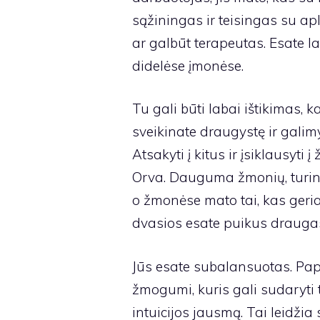
sąžiningas ir teisingas su a
ar galbūt terapeutas. Esate la
didelėse įmonėse.
Tu gali būti labai ištikimas, ka
sveikinate draugystę ir gali
Atsakyti į kitus ir įsiklausyti
Orva. Dauguma žmonių, turinči
o žmonėse mato tai, kas geria
dvasios esate puikus draugas,
Jūs esate subalansuotas. Pap
žmogumi, kuris gali sudaryti t
intuicijos jausmą. Tai leidžia