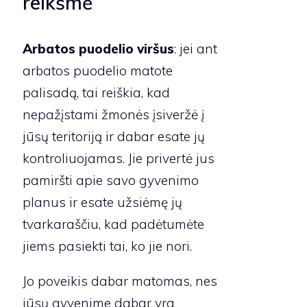
reikšmė
Arbatos puodelio viršus
: jei ant
arbatos puodelio matote
palisadą, tai reiškia, kad
nepažįstami žmonės įsiveržė į
jūsų teritoriją ir dabar esate jų
kontroliuojamas. Jie privertė jus
pamiršti apie savo gyvenimo
planus ir esate užsiėmę jų
tvarkaraščiu, kad padėtumėte
jiems pasiekti tai, ko jie nori.
Jo poveikis dabar matomas, nes
jūsų gyvenime dabar yra