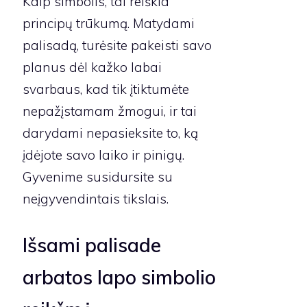
Kaip simbolis, tai reiškia
principų trūkumą. Matydami
palisadą, turėsite pakeisti savo
planus dėl kažko labai
svarbaus, kad tik įtiktumėte
nepažįstamam žmogui, ir tai
darydami nepasieksite to, ką
įdėjote savo laiko ir pinigų.
Gyvenime susidursite su
neįgyvendintais tikslais.
Išsami palisade
arbatos lapo simbolio