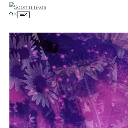
Pereiti
MENIU
prie
turinio