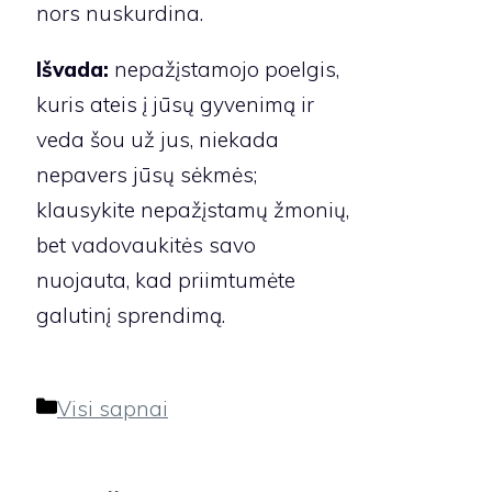
nors nuskurdina.
Išvada:
nepažįstamojo poelgis,
kuris ateis į jūsų gyvenimą ir
veda šou už jus, niekada
nepavers jūsų sėkmės;
klausykite nepažįstamų žmonių,
bet vadovaukitės savo
nuojauta, kad priimtumėte
galutinį sprendimą.
Kategorijos
Visi sapnai