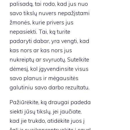
palisadą, tai rodo, kad jus nuo
savo tikslų nuvers nepažįstami
žmonės, kurie privers jus
nepasiekti. Tai, ką turite
padaryti dabar, yra vengti, kad
kas nors ar kas nors jus
nukreiptų ar svyruotų. Sutelkite
dėmesį, kol įgyvendinsite visus
savo planus ir mėgausitės
galutiniu savo darbo rezultatu.
Pažiūrėkite, ką draugai padeda
siekti jūsų tikslų, jei jaučiate,
kad jie trukdo, atidėkite juos į
šalį ir susikoncentruokite į save!