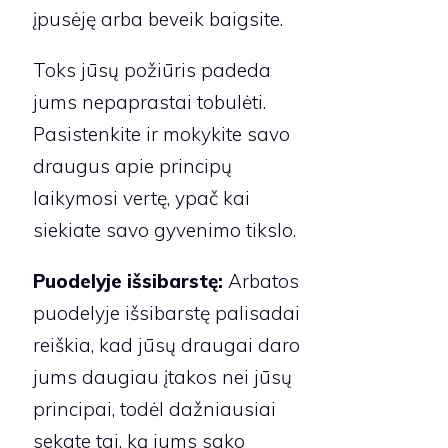
įpusėję arba beveik baigsite.
Toks jūsų požiūris padeda
jums nepaprastai tobulėti.
Pasistenkite ir mokykite savo
draugus apie principų
laikymosi vertę, ypač kai
siekiate savo gyvenimo tikslo.
Puodelyje išsibarstę:
Arbatos
puodelyje išsibarstę palisadai
reiškia, kad jūsų draugai daro
jums daugiau įtakos nei jūsų
principai, todėl dažniausiai
sekate tai, ką jums sako