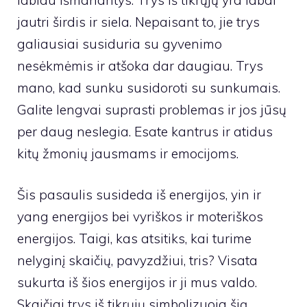
jautri širdis ir siela. Nepaisant to, jie trys
galiausiai susiduria su gyvenimo
nesėkmėmis ir atšoka dar daugiau. Trys
mano, kad sunku susidoroti su sunkumais.
Galite lengvai suprasti problemas ir jos jūsų
per daug neslegia. Esate kantrus ir atidus
kitų žmonių jausmams ir emocijoms.
Šis pasaulis susideda iš energijos, yin ir
yang energijos bei vyriškos ir moteriškos
energijos. Taigi, kas atsitiks, kai turime
nelyginį skaičių, pavyzdžiui, tris? Visata
sukurta iš šios energijos ir ji mus valdo.
Skaičiai trys iš tikrųjų simbolizuoja šią