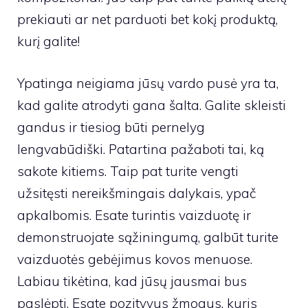
prekiauti ar net parduoti bet kokį produktą,
kurį galite!
Ypatinga neigiama jūsų vardo pusė yra ta,
kad galite atrodyti gana šalta. Galite skleisti
gandus ir tiesiog būti pernelyg
lengvabūdiški. Patartina pažaboti tai, ką
sakote kitiems. Taip pat turite vengti
užsitęsti nereikšmingais dalykais, ypač
apkalbomis. Esate turintis vaizduotę ir
demonstruojate sąžiningumą, galbūt turite
vaizduotės gebėjimus kovos menuose.
Labiau tikėtina, kad jūsų jausmai bus
paslėpti. Esate pozityvus žmogus, kuris