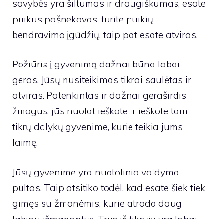
savybės yra šiltumas ir draugiškumas, esate
puikus pašnekovas, turite puikių
bendravimo įgūdžių, taip pat esate atviras.
Požiūris į gyvenimą dažnai būna labai
geras. Jūsų nusiteikimas tikrai saulėtas ir
atviras. Patenkintas ir dažnai geraširdis
žmogus, jūs nuolat ieškote ir ieškote tam
tikrų dalykų gyvenime, kurie teikia jums
laimę.
Jūsų gyvenime yra nuotolinio valdymo
pultas. Taip atsitiko todėl, kad esate šiek tiek
gimęs su žmonėmis, kurie atrodo daug
labiau išmanantys. Trys iš tikrųjų yra labai