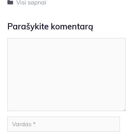
Kategorijos
Visi sapnai
Parašykite komentarą
Komentaras
Vardas