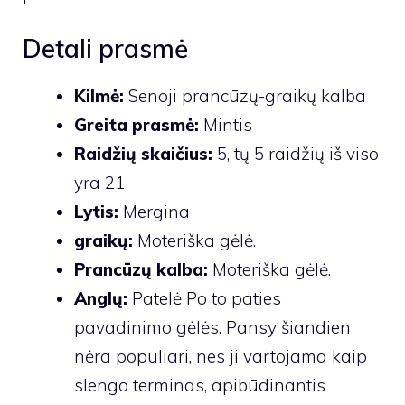
Detali prasmė
Kilmė:
Senoji prancūzų-graikų kalba
Greita prasmė:
Mintis
Raidžių skaičius:
5, tų 5 raidžių iš viso
yra 21
Lytis:
Mergina
graikų:
Moteriška gėlė.
Prancūzų kalba:
Moteriška gėlė.
Anglų:
Patelė Po to paties
pavadinimo gėlės. Pansy šiandien
nėra populiari, nes ji vartojama kaip
slengo terminas, apibūdinantis