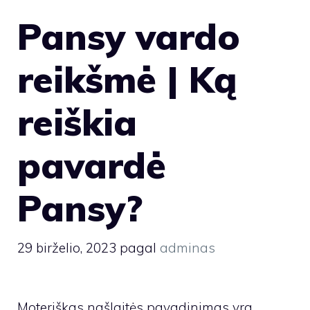
Pansy vardo
reikšmė | Ką
reiškia
pavardė
Pansy?
29 birželio, 2023
pagal
adminas
Moteriškas našlaitės pavadinimas yra