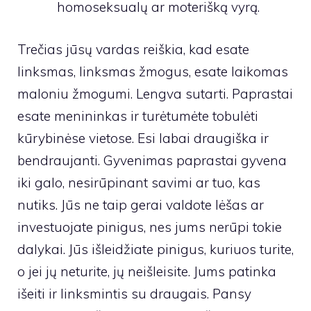
homoseksualų ar moterišką vyrą.
Trečias jūsų vardas reiškia, kad esate
linksmas, linksmas žmogus, esate laikomas
maloniu žmogumi. Lengva sutarti. Paprastai
esate menininkas ir turėtumėte tobulėti
kūrybinėse vietose. Esi labai draugiška ir
bendraujanti. Gyvenimas paprastai gyvena
iki galo, nesirūpinant savimi ar tuo, kas
nutiks. Jūs ne taip gerai valdote lėšas ar
investuojate pinigus, nes jums nerūpi tokie
dalykai. Jūs išleidžiate pinigus, kuriuos turite,
o jei jų neturite, jų neišleisite. Jums patinka
išeiti ir linksmintis su draugais. Pansy