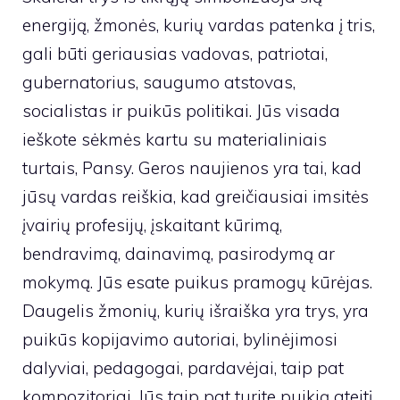
energiją, žmonės, kurių vardas patenka į tris,
gali būti geriausias vadovas, patriotai,
gubernatorius, saugumo atstovas,
socialistas ir puikūs politikai. Jūs visada
ieškote sėkmės kartu su materialiniais
turtais, Pansy. Geros naujienos yra tai, kad
jūsų vardas reiškia, kad greičiausiai imsitės
įvairių profesijų, įskaitant kūrimą,
bendravimą, dainavimą, pasirodymą ar
mokymą. Jūs esate puikus pramogų kūrėjas.
Daugelis žmonių, kurių išraiška yra trys, yra
puikūs kopijavimo autoriai, bylinėjimosi
dalyviai, pedagogai, pardavėjai, taip pat
kompozitoriai. Jūs taip pat turite puikią ateitį