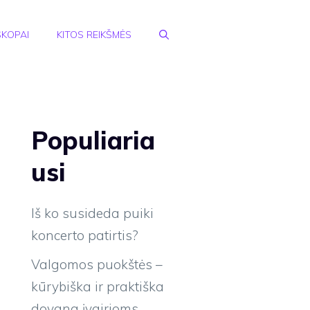
KOPAI
KITOS REIKŠMĖS
Populiaria
usi
Iš ko susideda puiki
koncerto patirtis?
Valgomos puokštės –
kūrybiška ir praktiška
dovana įvairioms