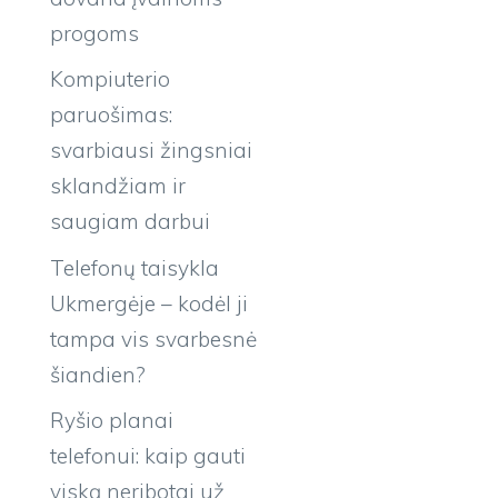
progoms
Kompiuterio
paruošimas:
svarbiausi žingsniai
sklandžiam ir
saugiam darbui
Telefonų taisykla
Ukmergėje – kodėl ji
tampa vis svarbesnė
šiandien?
Ryšio planai
telefonui: kaip gauti
viską neribotai už