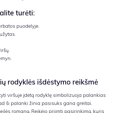
ite turėti:
rbatos puodelyje.
užytas.
iršų.
emyn.
lių rodyklės išdėstymo reikšmė
yti viršuje įdėtą rodyklę simbolizuoja palankias
kad ši palanki žinia pasisuks gana greitai.
meilės romaną. Reikėjo priimti pasirinkimą, kuris