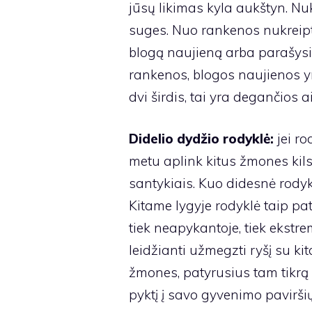
jūsų likimas kyla aukštyn. Nuk
suges. Nuo rankenos nukreipt
blogą naujieną arba parašysite
rankenos, blogos naujienos yra 
dvi širdis, tai yra degančios a
Didelio dydžio rodyklė:
jei ro
metu aplink kitus žmones kils 
santykiais. Kuo didesnė rodyk
Kitame lygyje rodyklė taip pat 
tiek neapykantoje, tiek ekst
leidžianti užmegzti ryšį su kit
žmones, patyrusius tam tikrą 
pyktį į savo gyvenimo paviršių