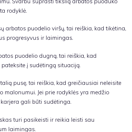
dimu. Svarbu suprasti tikslią arbatos puoduko
pta rodyklė.
ų arbatos puodelio viršų, tai reiškia, kad tikėtina,
s progresyvus ir laimingas.
rbatos puodelio dugną, tai reiškia, kad
pateksite į sudėtingą situaciją.
alią pusę, tai reiškia, kad greičiausiai neleisite
o malonumui. Jei prie rodyklės yra medžio
ų karjera gali būti sudėtinga.
as turi pasikeisti ir reikia leisti sau
tum laimingas.