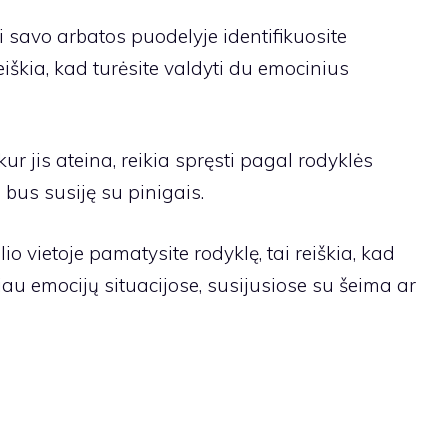
i savo arbatos puodelyje identifikuosite
eiškia, kad turėsite valdyti du emocinius
kur jis ateina, reikia spręsti pagal rodyklės
ai bus susiję su pinigais.
lio vietoje pamatysite rodyklę, tai reiškia, kad
iau emocijų situacijose, susijusiose su šeima ar