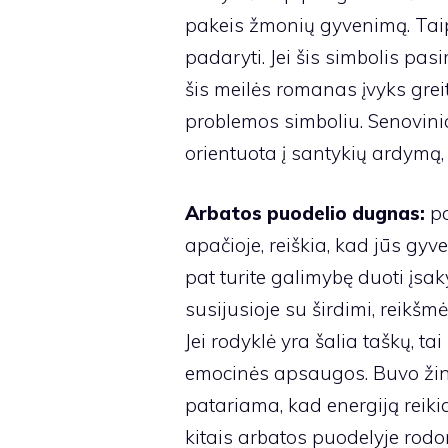
pakeis žmonių gyvenimą. Taip
padaryti. Jei šis simbolis pas
šis meilės romanas įvyks grei
problemos simboliu. Senovini
orientuota į santykių ardymą, 
Arbatos puodelio dugnas:
pa
apačioje, reiškia, kad jūs gyv
pat turite galimybę duoti įsaky
susijusioje su širdimi, reikšm
Jei rodyklė yra šalia taškų, tai
emocinės apsaugos. Buvo žin
patariama, kad energiją reikia
kitais arbatos puodelyje rodo