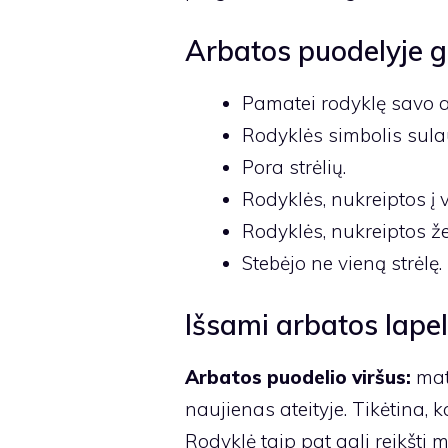
Arbatos puodelyje gal
Pamatei rodyklę savo a
Rodyklės simbolis sula
Pora strėlių.
Rodyklės, nukreiptos į v
Rodyklės, nukreiptos ž
Stebėjo ne vieną strėlę.
Išsami arbatos lape
Arbatos puodelio viršus:
mat
naujienas ateityje. Tikėtina, 
Rodyklė taip pat gali reikšti 