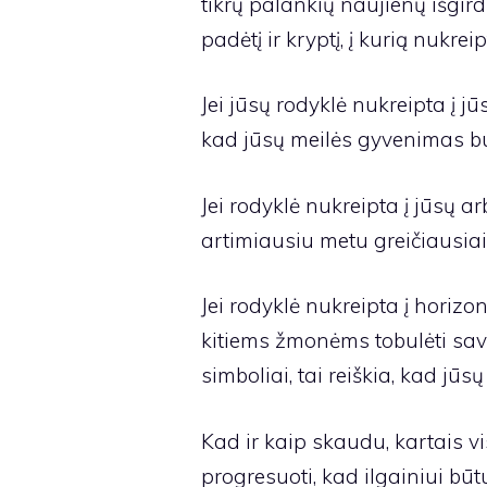
tikrų palankių naujienų išgir
padėtį ir kryptį, į kurią nukrei
Jei jūsų rodyklė nukreipta į jūs
kad jūsų meilės gyvenimas bu
Jei rodyklė nukreipta į jūsų a
artimiausiu metu greičiausiai 
Jei rodyklė nukreipta į horizont
kitiems žmonėms tobulėti sav
simboliai, tai reiškia, kad jūs
Kad ir kaip skaudu, kartais visk
progresuoti, kad ilgainiui bū