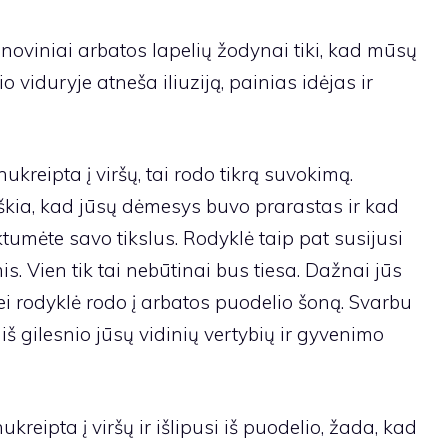
noviniai arbatos lapelių žodynai tiki, kad mūsų
 viduryje atneša iliuziją, painias idėjas ir
nukreipta į viršų, tai rodo tikrą suvokimą.
škia, kad jūsų dėmesys buvo prarastas ir kad
ektumėte savo tikslus. Rodyklė taip pat susijusi
. Vien tik tai nebūtinai bus tiesa. Dažnai jūs
jei rodyklė rodo į arbatos puodelio šoną. Svarbu
š gilesnio jūsų vidinių vertybių ir gyvenimo
nukreipta į viršų ir išlipusi iš puodelio, žada, kad