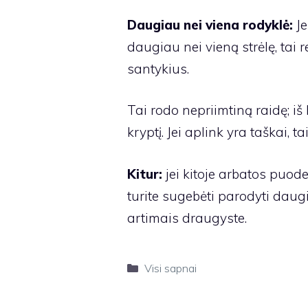
Daugiau nei viena rodyklė:
Je
daugiau nei vieną strėlę, tai r
santykius.
Tai rodo nepriimtiną raidę; iš 
kryptį. Jei aplink yra taškai, t
Kitur:
jei kitoje arbatos puode
turite sugebėti parodyti daug
artimais draugyste.
Kategorijos
Visi sapnai