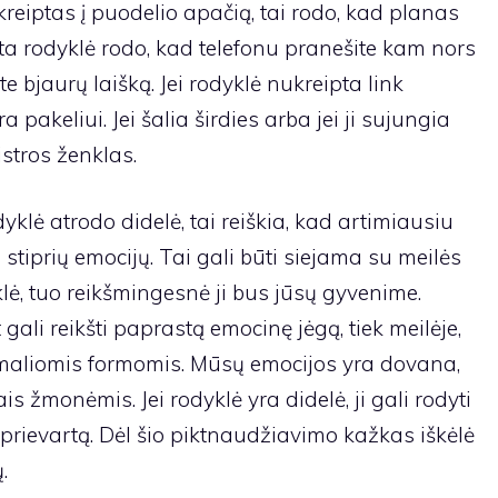
reiptas į puodelio apačią, tai rodo, kad planas
a rodyklė rodo, kad telefonu pranešite kam nors
 bjaurų laišką. Jei rodyklė nukreipta link
pakeliui. Jei šalia širdies arba jei ji sujungia
istros ženklas.
dyklė atrodo didelė, tai reiškia, kad artimiausiu
stiprių emocijų. Tai gali būti siejama su meilės
lė, tuo reikšmingesnė ji bus jūsų gyvenime.
gali reikšti paprastą emocinę jėgą, tiek meilėje,
remaliomis formomis. Mūsų emocijos yra dovana,
ais žmonėmis. Jei rodyklė yra didelė, ji gali rodyti
prievartą. Dėl šio piktnaudžiavimo kažkas iškėlė
.