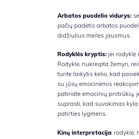
Arbatos puodelio vidurys:
se
pačių padėtis arbatos puodelio
didžiulius meilės jausmus.
Rodyklės kryptis:
jei rodyklė 
Rodyklė, nukreipta žemyn, rei
turite laikytis kelio, kad pasi
su jūsų emocinėmis reakcijomis
patiriate emocinių protrūkių, 
suprasti, kad suvokimas kyla i
patirties lygmens.
Kinų interpretacija
: rodyklė, 