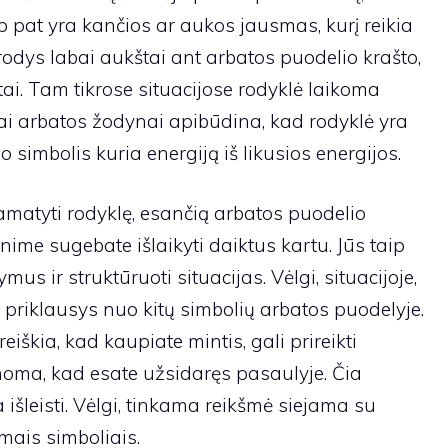
 pat yra kančios ar aukos jausmas, kurį reikia
irodys labai aukštai ant arbatos puodelio krašto,
tai. Tam tikrose situacijose rodyklė laikoma
ai arbatos žodynai apibūdina, kad rodyklė yra
o simbolis kuria energiją iš likusios energijos.
matyti rodyklę, esančią arbatos puodelio
enime sugebate išlaikyti daiktus kartu. Jūs taip
mus ir struktūruoti situacijas. Vėlgi, situacijoje,
ė priklausys nuo kitų simbolių arbatos puodelyje.
 reiškia, kad kaupiate mintis, gali prireikti
oma, kad esate užsidaręs pasaulyje. Čia
 išleisti. Vėlgi, tinkama reikšmė siejama su
mais simboliais.