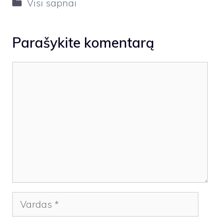
Kategorijos
Visi sapnai
Parašykite komentarą
Komentaras
Vardas