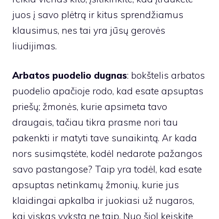
juos į savo plėtrą ir kitus sprendžiamus
klausimus, nes tai yra jūsų gerovės
liudijimas.
Arbatos puodelio dugnas
: bokštelis arbatos
puodelio apačioje rodo, kad esate apsuptas
priešų; žmonės, kurie apsimeta tavo
draugais, tačiau tikra prasme nori tau
pakenkti ir matyti tave sunaikintą. Ar kada
nors susimąstėte, kodėl nedarote pažangos
savo pastangose? Taip yra todėl, kad esate
apsuptas netinkamų žmonių, kurie jus
klaidingai apkalba ir juokiasi už nugaros,
kai viskas vyksta ne taip. Nuo šiol keiskite