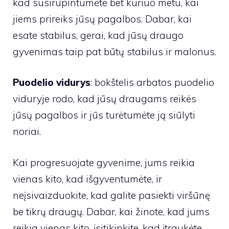
kad susirūpintumėte bet kuriuo metu, kai
jiems prireiks jūsų pagalbos. Dabar, kai
esate stabilus, gerai, kad jūsų draugo
gyvenimas taip pat būtų stabilus ir malonus.
Puodelio vidurys
: bokštelis arbatos puodelio
viduryje rodo, kad jūsų draugams reikės
jūsų pagalbos ir jūs turėtumėte ją siūlyti
noriai.
Kai progresuojate gyvenime, jums reikia
vienas kito, kad išgyventumėte, ir
neįsivaizduokite, kad galite pasiekti viršūnę
be tikrų draugų. Dabar, kai žinote, kad jums
reikia vienas kito, įsitikinkite, kad įtraukėte